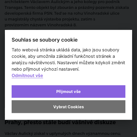
architektem Václavem Aulickým a jeho kolegy pro podnik
Transgas. Tento objekt byl zbourán a prázdný pozemek získala
developerská firma PSN. Teď se na rohu Vinohradské ulice
u magistrály chystá výstavba projektu, zatím s
provizorním názvem Vinohradská 8.
Zprávy a aktuality
Souhlas se soubory cookie
Tato webová stránka ukládá data, jako jsou soubory
cookie, aby umožnila základní funkčnost stránek a
analýzu návštěvnosti. Nastavení můžete kdykoli změnit
nebo přijmout výchozí nastavení.
Odmítnout vše
Přijmout vše
Vybrat Cookies
Žižkovský televizní vysílač patří k symbolům
Prahy, přesto stále budí vášnivé diskuze
Václav Aulický získal v uplynulých dnech významnou cenu.