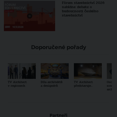
Fórum stavebnictví 2026
nabídne debatu o
budoucnosti českého
stavebnictví
Doporučené pořady
TV Architect
Díla architektů
TV Architect
Osobno
v regionech
a designérů
představuje...
součas
archit
Partneři