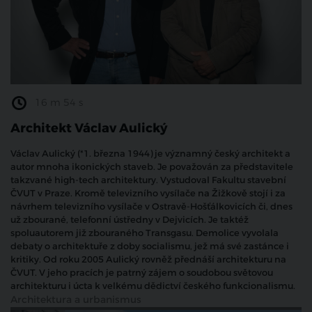
16 m 54 s
Architekt Václav Aulický
Václav Aulický (*1. března 1944) je významný český architekt a
autor mnoha ikonických staveb. Je považován za představitele
takzvané high-tech architektury. Vystudoval Fakultu stavební
ČVUT v Praze. Kromě televizního vysílače na Žižkově stojí i za
návrhem televizního vysílače v Ostravě-Hošťálkovicích či, dnes
už zbourané, telefonní ústředny v Dejvicích. Je taktéž
spoluautorem již zbouraného Transgasu. Demolice vyvolala
debaty o architektuře z doby socialismu, jež má své zastánce i
kritiky. Od roku 2005 Aulický rovněž přednáší architekturu na
ČVUT. V jeho pracích je patrný zájem o soudobou světovou
architekturu i úcta k velkému dědictví českého funkcionalismu.
Architektura a urbanismus