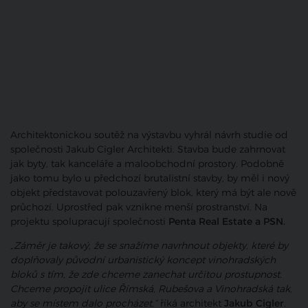
Architektonickou soutěž na výstavbu vyhrál návrh studie od
společnosti Jakub Cigler Architekti. Stavba bude zahrnovat
jak byty, tak kanceláře a maloobchodní prostory. Podobně
jako tomu bylo u předchozí brutalistní stavby, by měl i nový
objekt představovat polouzavřený blok, který má být ale nově
průchozí. Uprostřed pak vznikne menší prostranství. Na
projektu spolupracují společnosti
Penta Real Estate a PSN.
„Záměr je takový, že se snažíme navrhnout objekty, které by
doplňovaly původní urbanistický koncept vinohradských
bloků s tím, že zde chceme zanechat určitou prostupnost.
Chceme propojit ulice Římská, Rubešova a Vinohradská tak,
aby se místem dalo procházet,“
říká architekt
Jakub Cigler
.