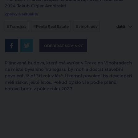
2024 Jakub Cígler Architekti
Zprávy a aktuality
#Transgas
#Penta Real Estate
#vinohrady
další
#jakub cigler architekti
ODEBÍRAT NOVINKY
Plánovaná budova, která má vyrůst v Praze na Vinohradech
na místě bývalého Transgasu by mohla dostat stavební
povolení již příští rok v létě. Územní povolení by developeři
měli získat ještě letos. Pokud by šlo vše podle plánů,
hotovo bude v půlce roku 2027.