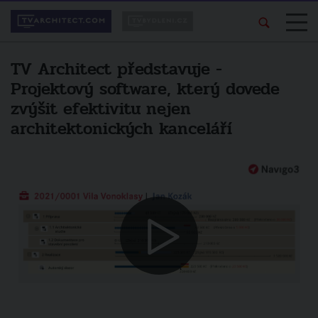
TV Architect představuje -
Projektový software, který dovede
zvýšit efektivitu nejen
architektonických kanceláří
Líbí se vám pořad?
Další video
Sdílejte ho svým
TV Architect představuje - Fotograf
přátelům.
architektury Jiří Lízler
zrušit
sdílet na facebooku