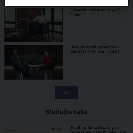
Fotograf architektury Jiří
Lízler
Developerská společnost
AVANTI.CZ (Viktor Szabó)
VÍCE
Sledujte také
Excel, nebo software pro
projektové řízení? Jaké jsou