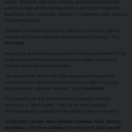
služba. Zákazník tedy platí měsíční poplatek za používání
a nemusí řešit většinu pořizovacích a provozních nákladů.
Například cenu hardware, připojení k internetu nebo náklady
na administrátora.
„Navigo3 má testovací provoz zdarma, a tak si ho zájemci
mohou bez rizika ozkoušet během jednoho měsíce,“
říká
Humlíček
.
Navigo3 je specializovaný produkt na řízení projektové firmy,
proto nemá ambici nahradit jakýkoliv účetní software a
dokáže fungovat paralelně s ním.
„Je určený těm, kteří chtějí lépe delegovat a rozprostřít
zodpovědnost napříč svými zaměstnanci. Aby firma byla
schopna ustát i absenci ředitele,“
uvádí
Humlíček
.
Díky systému se dají architektonické nápady snadno
realizovat, o čemž svědčí i fakt, že ho dnes využívají
architektonické a projekční kanceláře doma i v zahraničí.
„Chtěl jsem systém, který dokáže najednou řešit, faktury,
docházku, cash flow a Navigo3 to vše splnil. Svůj čas pak