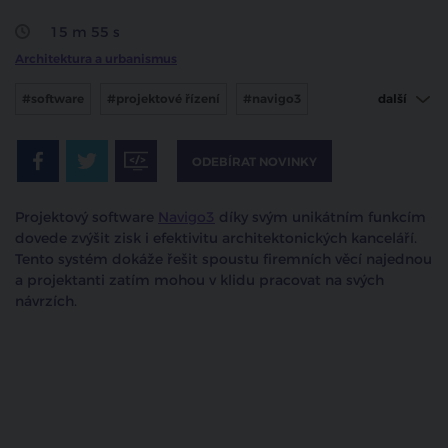
15 m 55 s
Architektura a urbanismus
#software
#projektové řízení
#navigo3
další
#petr humlíček
ODEBÍRAT NOVINKY
Projektový software
Navigo3
díky svým unikátním funkcím
dovede zvýšit zisk i efektivitu architektonických kanceláří.
Tento systém dokáže řešit spoustu firemních věcí najednou
a projektanti zatím mohou v klidu pracovat na svých
návrzích.