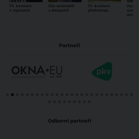
TV Architect
Díla architektů
TV Architect
Osobno
v regionech
a designérů
představuje...
součas
archit
Partneři
Odborní partneři