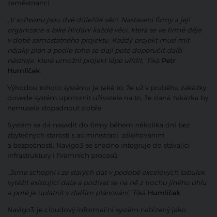
zaměstnanci.
„V softwaru jsou dvě důležité věci. Nastavení firmy a její
organizace a také hlídání každé věci, která se ve firmě děje
v době samostatného projektu. Každý projekt musí mít
nějaký plán a podle toho se dají poté doporučit další
nástroje, které umožní projekt lépe uřídit,“
říká
Petr
Humlíček
.
Výhodou tohoto systému je také to, že už v průběhu zakázky
dovede systém upozornit uživatele na to, že daná zakázka by
nemusela dopadnout dobře.
Systém se dá nasadit do firmy během několika dní bez
zbytečných starostí s administrací, zálohováním
a bezpečností. Navigo3 se snadno integruje do stávající
infrastruktury i firemních procesů.
„Jsme schopni i ze starých dat v podobě excelových tabulek
vytěžit existující data a podívat se na ně z trochu jiného úhlu
a poté je uplatnit v dalším plánování,“
říká
Humlíček
.
Navigo3 je cloudový informační systém nabízený jako