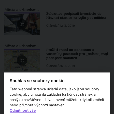
Města a urbanismus
Železnice podpísali investície do
Hlavnej stanice za vyše pol milióna
Článek / 12. 3. 2019
Města a urbanismus
Pražští radní se dohodnou s
vlastníky pozemků pro „déčko“, mají
podepsat smlouvu
Článek / 26. 2. 2019
Souhlas se soubory cookie
Veřejný prostor
V Jihomoravských Pasohlávkách
Tato webová stránka ukládá data, jako jsou soubory
budou o krok blíž vybudování lázní,
podepíší smlouvu s Číňany
cookie, aby umožnila základní funkčnost stránek a
analýzu návštěvnosti. Nastavení můžete kdykoli změnit
Článek / 22. 1. 2019
nebo přijmout výchozí nastavení.
Odmítnout vše