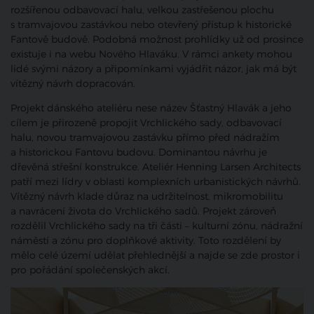
rozšířenou odbavovací halu, velkou zastřešenou plochu
s tramvajovou zastávkou nebo otevřený přístup k historické
Fantově budově. Podobná možnost prohlídky už od prosince
existuje i na webu Nového Hlaváku. V rámci ankety mohou
lidé svými názory a připomínkami vyjádřit názor, jak má být
vítězný návrh dopracován.
Projekt dánského ateliéru nese název Šťastný Hlavák a jeho
cílem je přirozeně propojit Vrchlického sady, odbavovací
halu, novou tramvajovou zastávku přímo před nádražím
a historickou Fantovu budovu. Dominantou návrhu je
dřevěná střešní konstrukce.
Ateliér Henning Larsen Architects
patří mezi lídry v oblasti komplexních urbanistických návrhů.
Vítězný návrh klade důraz na udržitelnost, mikromobilitu
a navrácení života do Vrchlického sadů. Projekt
zároveň
rozdělil Vrchlického sady na tři části – kulturní zónu, nádražní
náměstí a zónu pro doplňkové aktivity. Toto rozdělení by
mělo celé území udělat přehlednější a najde se zde prostor i
pro pořádání společenských akcí.