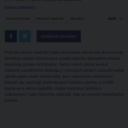
Zprávy a aktuality
#nový hlavák
#Hlavní nádraží
#praha
další
#participace
ODEBÍRAT NOVINKY
Pražské hlavní nádraží čeká přestavba, které má dominovat
dřevěná střešní konstrukce podle návrhu dánského studia
Henning Larsen Architects. Tento návrh, který se stal
vítězem soutěžního dialogu v minulých dnech vzbudil velké
vášně nejen mezi odborníky, ale i samotnou veřejností.
Pokud vás zajímají podrobnosti tohoto návrhu a chtěli
byste se k němu vyjádřit, máte moznost přímo v
odbavovací hale hlavního nádraží, kde se otevřel informační
stánek.