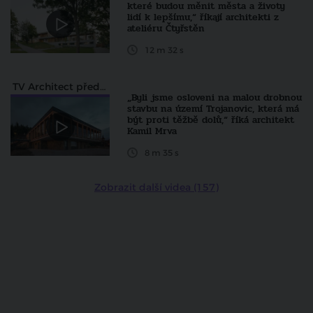
které budou měnit města a životy
lidí k lepšímu,“ říkají architekti z
ateliéru Čtyřstěn
12 m 32 s
TV Architect představuje...
„Byli jsme osloveni na malou drobnou
stavbu na území Trojanovic, která má
být proti těžbě dolů,“ říká architekt
Kamil Mrva
8 m 35 s
Zobrazit další videa (157)