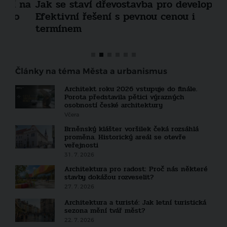
 na
Jak se staví dřevostavba pro developery:
„K
Efektivní řešení s pevnou cenou i
vzt
termínem
Ate
Články na téma Města a urbanismus
Architekt roku 2026 vstupuje do finále.
Porota představila pětici výrazných
osobností české architektury
Včera
Brněnský klášter voršilek čeká rozsáhlá
proměna. Historický areál se otevře
veřejnosti
31. 7. 2026
Architektura pro radost: Proč nás některé
stavby dokážou rozveselit?
27. 7. 2026
Architektura a turisté: Jak letní turistická
sezona mění tvář měst?
22. 7. 2026