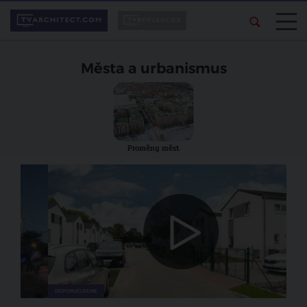
Města a urbanismus
Proměny měst
DOPORUČUJEME
DOP