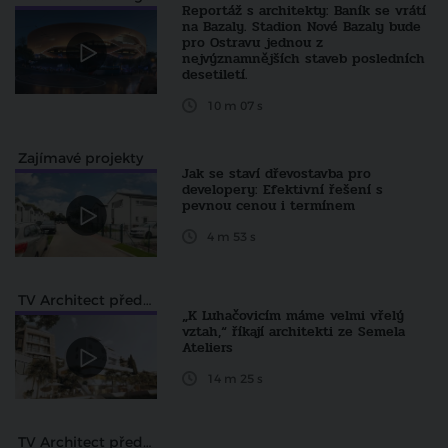
Reportáž s architekty: Baník se vrátí
na Bazaly. Stadion Nové Bazaly bude
pro Ostravu jednou z
nejvýznamnějších staveb posledních
desetiletí.
10 m 07 s
Zajímavé projekty
Jak se staví dřevostavba pro
developery: Efektivní řešení s
pevnou cenou i termínem
4 m 53 s
TV Architect představuje...
„K Luhačovicím máme velmi vřelý
vztah,“ říkají architekti ze Semela
Ateliers
14 m 25 s
TV Architect představuje...