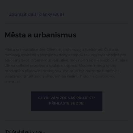
Zobrazit další články (869)
Města a urbanismus
Města se neustále mění. Cílem je jejich rozvoj a funkčnost. Často se
rozrůstají společně s proměnou doby a trendů tak, aby byla vhodná pro
současný život. Urbanismus řeší celek, tedy nejen sídla a jejich části, ale i
vliv na celkové prostředí a soulad s krajinou. Moderní města se bez
moderního plánování neobejdou. Vše musí být navrženo funkčně s
vyváženou strukturou s ohledem na krajinu, historii a prostorovou
orientaci.
CHYBÍ VÁM ZDE VÁŠ PROJEKT?
PŘIHLASTE SE ZDE!
TV Architect v regionech