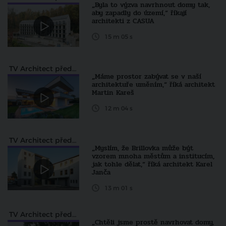
„Byla to výzva navrhnout domy tak,
aby zapadly do území,“ říkají
architekti z CASUA
15 m 05 s
TV Architect představuje...
„Máme prostor zabývat se v naší
architektuře uměním,“ říká architekt
Martin Kareš
12 m 04 s
TV Architect představuje...
„Myslím, že Brillovka může být
vzorem mnoha městům a institucím,
jak tohle dělat,“ říká architekt Karel
Janča
13 m 01 s
TV Architect představuje...
„Chtěli jsme prostě navrhovat domy,