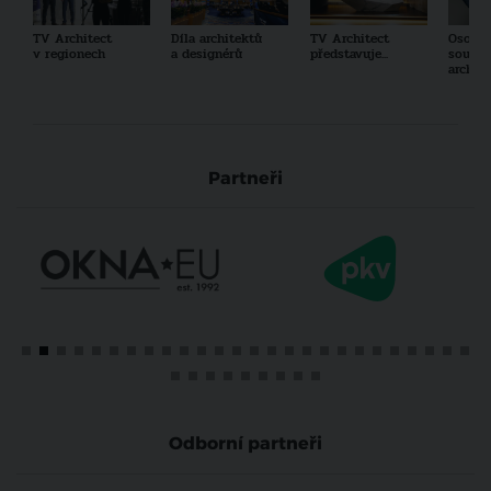
TV Architect
Díla architektů
TV Architect
Osobno
v regionech
a designérů
představuje...
součas
archit
Partneři
Odborní partneři