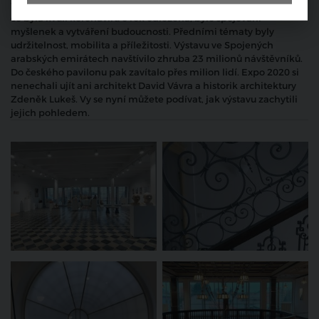
tématem šestiměsíční expozice, která začala loni 1. října poté,
co byla kvůli koronaviru o rok odložena, bylo spojování
myšlenek a vytváření budoucnosti. Předními tématy byly
udržitelnost, mobilita a příležitosti. Výstavu ve Spojených
arabských emirátech navštívilo zhruba 23 milionů návštěvníků.
Do českého pavilonu pak zavítalo přes milion lidí. Expo 2020 si
nenechali ujít ani architekt David Vávra a historik architektury
Zdeněk Lukeš. Vy se nyní můžete podívat, jak výstavu zachytili
jejich pohledem.