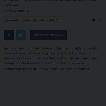
josefov.cz
Zprávy a aktuality
#jaroměř
#wenkeův obchodní dům
další
#městské muzeum
ODEBÍRAT NOVINKY
Jedno z předních děl české moderní architektury prošlo
celkovou rekonstrukcí. V uplynulých dnech proběhlo
slavnostní otevření budovy Městského muzea v Jaroměři,
dřívějšího Wenkeova obchodního domu, které se
zaslouženě pyšní titulem Národní kulturní památka.