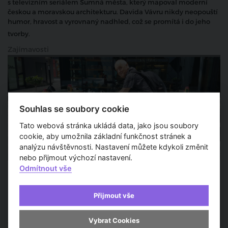
s televizním seriálem Šumná města, který mapoval moderní
českou a moravskou architekturu. Davida Vávru nikdy neopouští
humor, hravost a vyrovnaný nadhled, což se promítá i do jeho
tvorby.
Zajímavosti
Souhlas se soubory cookie
Tato webová stránka ukládá data, jako jsou soubory
cookie, aby umožnila základní funkčnost stránek a
analýzu návštěvnosti. Nastavení můžete kdykoli změnit
nebo přijmout výchozí nastavení.
Odmítnout vše
3 m 24 s
Emoce z místa: EXPO 2020 pohledem Zdeňka
Přijmout vše
Lukeše a Davida Vávry
Vybrat Cookies
Světová výstava Expo 2020 v Dubaji je za námi. Hlavním