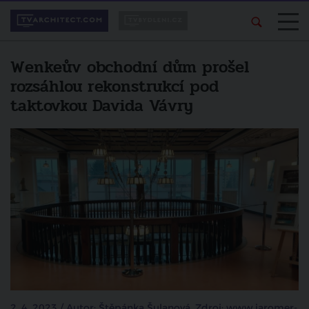
Wenkeův obchodní dům prošel
rozsáhlou rekonstrukcí pod
taktovkou Davida Vávry
2. 4. 2023 / Autor: Štěpánka Šulanová, Zdroj: www.jaromer-