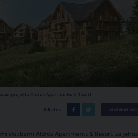
lizace projektu Aldrov Apartments & Resort
Sdílet na
ODEBÍRAT NOV
mi službami Aldrov Apartments & Resort, za jehož