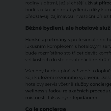
rodiny s dětmi, jež si chtějí užívat
příro
hodí k rekreačnímu bydlení a díky k
představují zajímavou investiční příležit
Běžné bydlení, ale hotelové slu
Horské apartmány
s profesionálními 
luxusním komplexem s hotelovým servis
bude rozmístěno sto třicet devět komf
velikostech do sto devatenácti metrů č
Všechny budou plně zařízené a doplně
kójí k uložení sezonního vybavení. Da
hotelový servis včetně
služby concierg
wellness s řadou relaxačních procedur
místností,
takzvaným
tepidáriem
.
Co je concierge