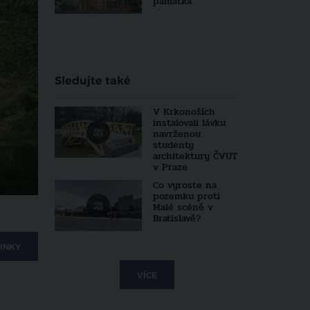
památka
Sledujte také
V Krkonoších
instalovali lávku
navrženou
studenty
architektury ČVUT
v Praze
Co vyroste na
pozemku proti
Malé scéně v
Bratislavě?
INKY
VÍCE