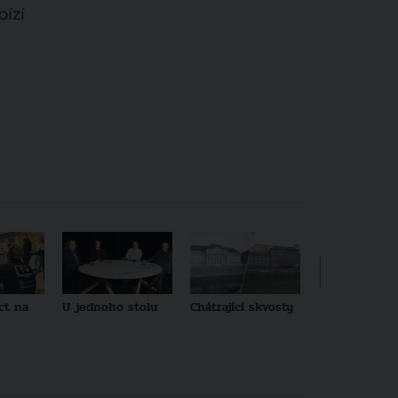
bízí
ct na
U jednoho stolu
Chátrající skvosty
Architekti no
generace