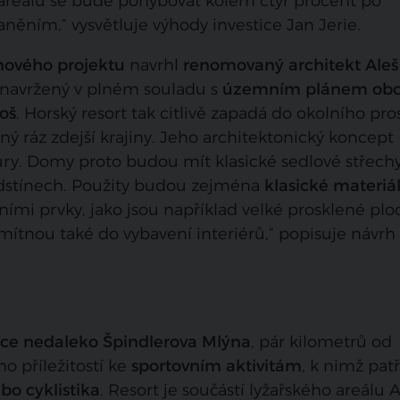
areálu se bude pohybovat kolem čtyř procent po
ěním,“ vysvětluje výhody investice Jan Jerie.
 nového projektu
navrhl
renomovaný architekt Aleš
e navržený v plném souladu s
územním plánem ob
oš
. Horský resort tak citlivě zapadá do okolního pro
ý ráz zdejší krajiny. Jeho architektonický koncept
tury. Domy proto budou mít klasické sedlové střech
odstínech. Použity budou zejména
klasické materiá
mi prvky, jako jsou například velké prosklené plo
omítnou také do vybavení interiérů,“ popisuje návrh
vice nedaleko Špindlerova Mlýna
, pár kilometrů od
ho příležitostí ke
sportovním aktivitám
, k nimž patř
ebo cyklistika
. Resort je součástí lyžařského areálu 