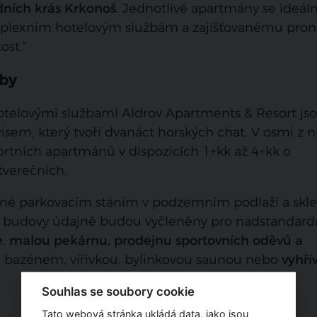
dních krás Krkonoš
. Jednotlivé apartmány se ideál
omplexním hotelovým službám a zajišťovanému pro
ost.“
žby
hotelovými službami
Aldrov Apartments & Resort
js
em, který tvoří dvanáct horských chat. V osmi z n
ortních apartmánů v dispozicích 1+kk až 4+kk o
tverečních.
né parkovacím stáním v podzemním podlaží a skl
lší budovy údajně budou vyčleněny pro nadstandard
e
,
malou pekárnu, prodejnu sportovních oděvů a
: bazénem, vířivkou, bylinkovou saunou nebo
vyhří
Souhlas se soubory cookie
Tato webová stránka ukládá data, jako jsou