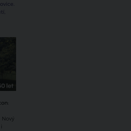
ovice.
tí,
scon
:
. Nový
i