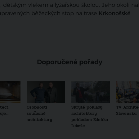
 dětským vlekem a lyžařskou školou. Jeho okolí na
a upravených běžeckých stop na trase
Krkonošské
Doporučené pořady
tect
Osobnosti
Skryté poklady
TV Archite
je...
současné
architektury
Slovensku
architektury
pohledem Zdeňka
Lukeše