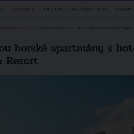
DY
KATEGORIE
ARCHITEKTI, DEVELOPEŘI A FIRMY
AKADEMI
ta a urbanismus
V Krkonoších vyrostou horské apartmány s hotelovými
ou horské apartmány s hot
& Resort