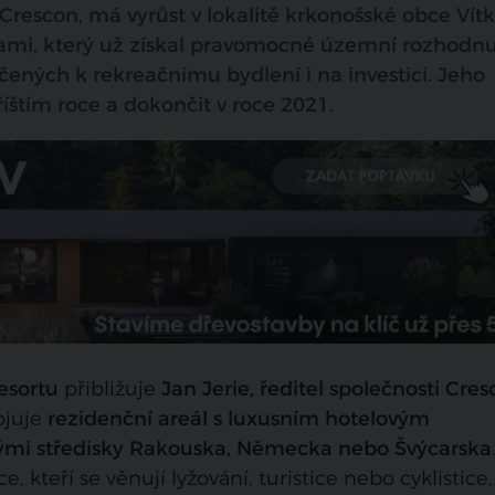
 Crescon, má vyrůst v lokalitě krkonošské obce Vítk
ami, který už získal pravomocné územní rozhodnu
čených k rekreačnímu bydlení i na investici. Jeho
říštím roce a dokončit v roce 2021.
esortu
přibližuje
Jan Jerie, ředitel společnosti Cre
ojuje
rezidenční areál s luxusním hotelovým
ými středisky Rakouska, Německa nebo Švýcarska
 kteří se věnují lyžování, turistice nebo cyklistice, 