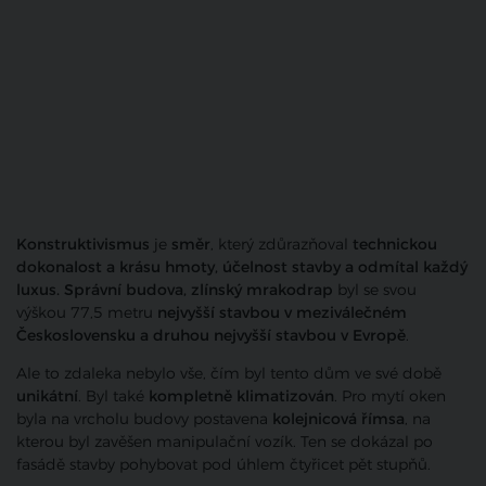
Konstruktivismus
je
směr
, který zdůrazňoval
technickou
dokonalost a krásu hmoty, účelnost stavby a odmítal každý
luxus.
Správní budova, zlínský mrakodrap
byl se svou
výškou 77,5 metru
nejvyšší stavbou v meziválečném
Československu a druhou nejvyšší stavbou v Evropě
.
Ale to zdaleka nebylo vše, čím byl tento dům ve své době
unikátní
. Byl také
kompletně klimatizován
. Pro mytí oken
byla na vrcholu budovy postavena
kolejnicová římsa
, na
kterou byl zavěšen manipulační vozík. Ten se dokázal po
fasádě stavby pohybovat pod úhlem čtyřicet pět stupňů.