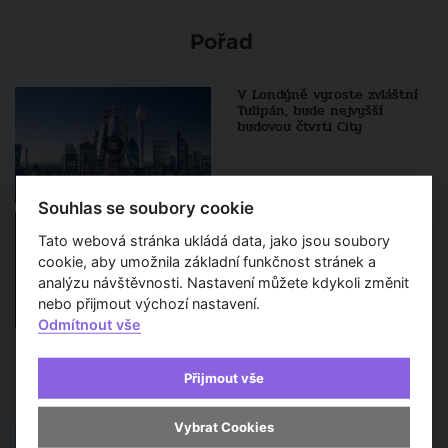
Pořad
V Londýně vyroste zvláštní
Tulipán, bude nejvyšší
budovou čtvrti City
Souhlas se soubory cookie
Jak probíhají zatěžovací
zkoušky na mostu Legií?
Tato webová stránka ukládá data, jako jsou soubory
Válcují ho náklaďáky
cookie, aby umožnila základní funkčnost stránek a
analýzu návštěvnosti. Nastavení můžete kdykoli změnit
nebo přijmout výchozí nastavení.
Odmítnout vše
Sledujte také
Přijmout vše
Vybrat Cookies
Zajímavá místa Zlínského