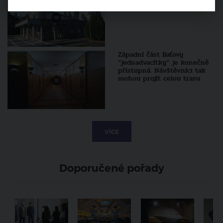
kraje, kde vyroste nová
nemocnice
Západní část Baťovy
“jednadvacítky“ je konečně
přístupná. Návštěvníci tak
mohou projít celou trasu
VÍCE
Doporučené pořady