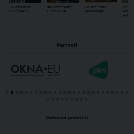
TV Architect
Díla architektů
TV Architect
Osobno
v regionech
a designérů
představuje...
součas
archit
Partneři
Odborní partneři