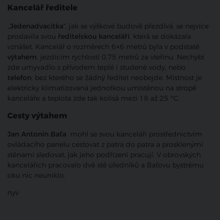
Kancelář ředitele
„
Jedenadvacítka
", jak se výškové budově přezdívá, se nejvíce
proslavila svou
ředitelskou kanceláří
, která se dokázala
vznášet. Kancelář o rozměrech 6×6 metrů byla v podstatě
výtahem
, jezdícím rychlostí 0,75 metrů za vteřinu. Nechybí
zde umyvadlo s přívodem teplé i studené vody, nebo
telefon
, bez kterého se žádný ředitel neobejde. Místnost je
elektricky klimatizovaná jednotkou umístěnou na stropě
kanceláře a teplota zde tak kolísá mezi 18 až 25 °C.
Cesty výtahem
Jan Antonín Baťa
mohl se svou kanceláří prostřednictvím
ovládacího panelu cestovat z patra do patra a prosklenými
stěnami sledovat, jak jeho podřízení pracují. V obrovských
kancelářích pracovalo dvě stě úředníků a Baťovu bystrému
oku nic neuniklo.
nyv