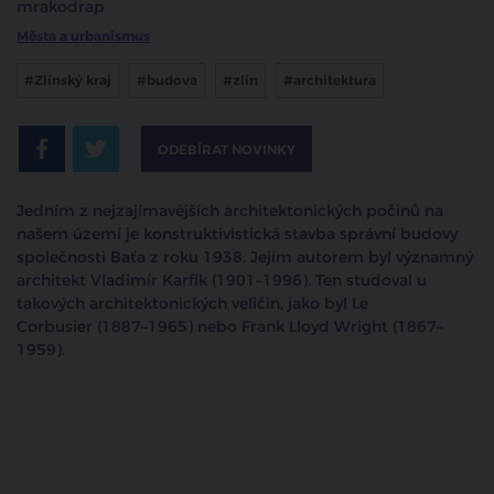
mrakodrap
Města a urbanismus
#Zlínský kraj
#budova
#zlín
#architektura
ODEBÍRAT NOVINKY
Jedním z nejzajímavějších architektonických počinů na
našem území je konstruktivistická stavba správní budovy
společnosti Baťa z roku 1938. Jejím autorem byl významný
architekt Vladimír Karfík (1901–1996). Ten studoval u
takových architektonických veličin, jako byl Le
Corbusier (1887–1965) nebo Frank Lloyd Wright (1867–
1959).