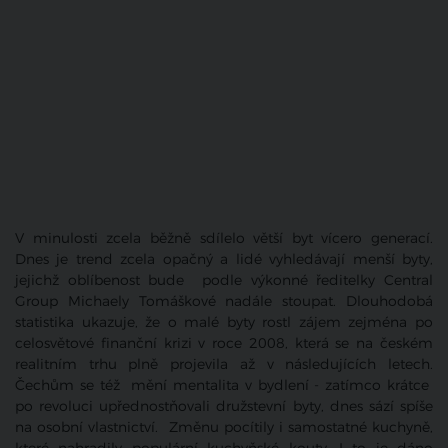
V minulosti zcela běžně sdílelo větší byt vícero generací.
Dnes je trend zcela opačný a lidé vyhledávají menší byty,
jejichž oblíbenost bude podle výkonné ředitelky Central
Group Michaely Tomáškové nadále stoupat. Dlouhodobá
statistika ukazuje, že o malé byty rostl zájem zejména po
celosvětové finanční krizi v roce 2008, která se na českém
realitním trhu plně projevila až v následujících letech.
Čechům se též mění mentalita v bydlení - zatímco krátce
po revoluci upřednostňovali družstevní byty, dnes sází spíše
na osobní vlastnictví. Změnu pocítily i samostatné kuchyně,