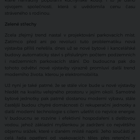
které nahradily populární kuchyňské kouty. I to je dáno
vývojem společnosti, která si uvědomila cenu času
stráveného s rodinou.
Zelené střechy
Zcela zřejmý trend nastal v projektování parkovacích míst.
Zatímco před ani po revoluci tuto problematiku nová
výstavba příliš neřešila, dnes už se nové bytové i kancelářské
budovy automaticky staví s příslušným počtem podzemních
i nadzemních parkovacích stání. Do budoucna pak do
tohoto odvětví nové výstavby výrazně promluví další trend
moderního života, kterou je elektromobilita.
Už nyní je také patrné, že se stále více bude u nové výstavby
hledět na kvalitu veřejného prostoru v jejím okolí. Samotné
bytové jednotky pak patrně dostanou moderní výbavu, stále
častější budou chytré domácnosti či rekuperační jednotky a
další moderní technologie s cílem ušetřit co nejvíce energie.
V budoucnu se rozvine i efektivní hospodaření s dešťovou
vodou, jehož základní myšlenkou je zadržení co největšího
objemu srážek, které v daném místě naprší. Jeho součástí je
celá řada opatření od vsakovacích těles přes retenční a