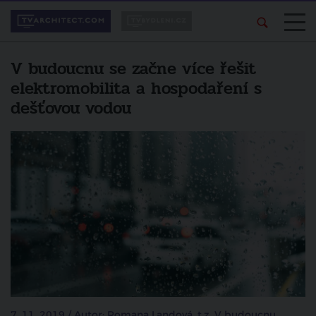
V budoucnu se začne více řešit
elektromobilita a hospodaření s
dešťovou vodou
7. 11. 2019 / Autor: Romana Landová, t.z. V budoucnu