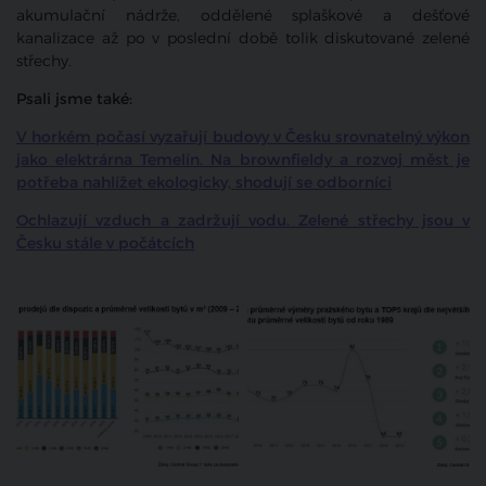
akumulační nádrže, oddělené splaškové a dešťové
kanalizace až po v poslední době tolik diskutované zelené
střechy.
Psali jsme také:
V horkém počasí vyzařují budovy v Česku srovnatelný výkon
jako elektrárna Temelín. Na brownfieldy a rozvoj měst je
potřeba nahlížet ekologicky, shodují se odborníci
Ochlazují vzduch a zadržují vodu. Zelené střechy jsou v
Česku stále v počátcích