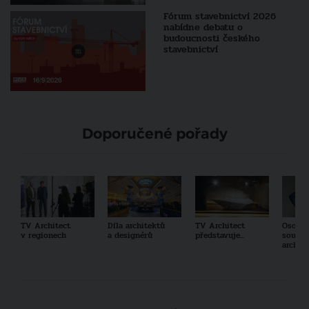
Fórum stavebnictví 2026
nabídne debatu o
budoucnosti českého
stavebnictví
Doporučené pořady
TV Architect
Díla architektů
TV Architect
Osobno
v regionech
a designérů
představuje...
součas
archit