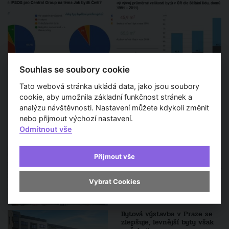
Souhlas se soubory cookie
Tato webová stránka ukládá data, jako jsou soubory
cookie, aby umožnila základní funkčnost stránek a
analýzu návštěvnosti. Nastavení můžete kdykoli změnit
nebo přijmout výchozí nastavení.
Další zprávy a aktuality
Odmítnout vše
Novostavby si častěji kupují
Přijmout vše
ženy. Vlastní bydlení pro ně
představuje finanční jistotu a
zajištění do budoucna
Vybrat Cookies
Bytová výstavba v Praze se
zlepšuje, levnější byty však