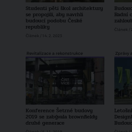
Studenti pěti škol architektury
Budouc
se propojili, aby navrhli
Radní 
budoucí podobu České
zahlou
republiky
Článek / 
Článek / 14. 2. 2023
Revitalizace a rekonstrukce
Zprávy a
Konference Šetrné budovy
Letošní
2019 se zabývala brownfieldy
Design
druhé generace
Budouc
Článek / 5. 11. 2019
Článek / 