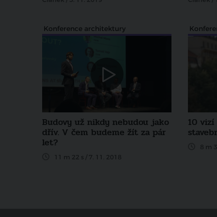
Konference architektury
Konfere
Budovy už nikdy nebudou jako
10 vizí
dřív. V čem budeme žít za pár
stavebn
let?
8 m 3
11 m 22 s / 7. 11. 2018