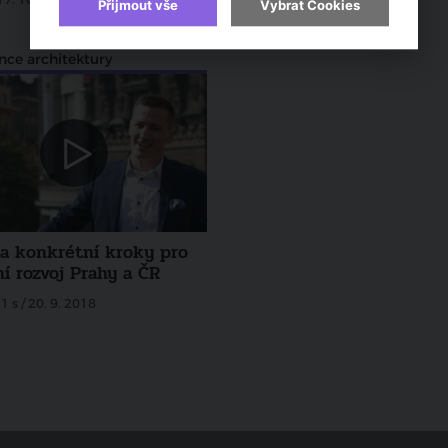
Přijmout vše
Vybrat Cookies
nce architektury
 a konkrétní kroky pro
í rozvoj Prahy a ČR
1 s / 20. 9. 2018