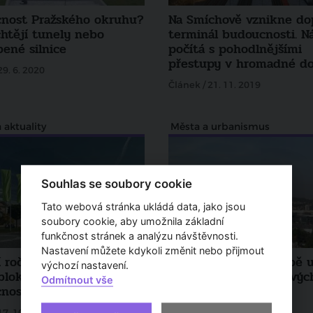
nost Pražského okruhu?
Na Smíchově vznikne do
chtějí tunely nebo
terminál budoucnosti. N
bené silnice
počítá s pohodlnějšími
přestupy v hromadné do
29. 6. 2020
Článek / 21. 11. 2019
 aktuality
Města a urbanismus
Souhlas se soubory cookie
Tato webová stránka ukládá data, jako jsou
soubory cookie, aby umožnila základní
funkčnost stránek a analýzu návštěvnosti.
Nastavení můžete kdykoli změnit nebo přijmout
 ročník festivalu
Developeři dlouhodobě u
výchozí nastavení.
blok se bude zabývat
nad výstavbou výškovýc
Odmítnout vše
ností
budov v Praze
17. 10. 2019
Článek / 3. 1. 2019