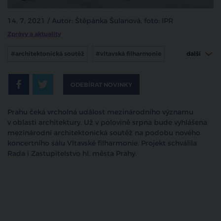
14. 7. 2021 / Autor: Štěpánka Šulanová, foto: IPR
Zprávy a aktuality
#architektonická soutěž
#vltavská filharmonie
další
#praha
#IPR
ODEBÍRAT NOVINKY
Prahu čeká vrcholná událost mezinárodního významu
v oblasti architektury. Už v polovině srpna bude vyhlášena
mezinárodní architektonická soutěž na podobu nového
koncertního sálu Vltavské filharmonie. Projekt schválila
Rada i Zastupitelstvo hl. města Prahy.