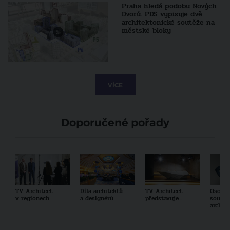
Praha hledá podobu Nových
Dvorů. PDS vypisuje dvě
architektonické soutěže na
městské bloky
VÍCE
Doporučené pořady
TV Architect
Díla architektů
TV Architect
Osobno
v regionech
a designérů
představuje...
součas
archit