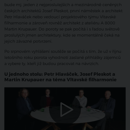
bude mj. jeden z nejproslulejších a mezinárodně ceněných
českých architektů Josef Pleskot, první náměstek a architekt
Petr Hlaváček nebo vedoucí projektového týmu Vltavské
filharmonie a zároveň rovněž architekt z ateliéru A 8000
Martin Krupauer. Do poroty se pak počítá i s řadou světově
proslulých jmen architektury, kde se momentálně čeká na
jejich závazné potvrzení.
Po srpnovém vyhlášení soutěže se počítá s tím, že už v říjnu
letošního roku porota vyhodnotí zaslané přihlášky zájemců
a vybere ty, kteří již budou pracovat na návrzích.
U jednoho stolu: Petr Hlaváček, Josef Pleskot a
Martin Krupauer na téma Vltavské filharmonie