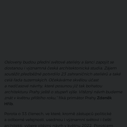
Osloveny budou přední světové ateliéry a šanci zapojit se
dostanou i významná česká architektonická studia.
Zájem
soutěžit předběžně potvrdilo 23 zahraničních ateliérů a také
celá řada tuzemských. Očekáváme skvělou účast
a nadčasové návrhy, které posunou již tak bohatou
architekturu Prahy ještě o stupeň výše. Vítězný návrh budeme
znát v květnu příštího roku,“
říká primátor Prahy
Zdeněk
Hřib
.
Porota o 33 členech, ve které, kromě zástupců politické
a odborné veřejnosti, usednou i významní světoví i čeští
architekti, vybere vítězný návrh v květnu 2022. Porotcem