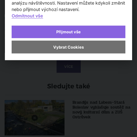
analýzu návštěvnosti. Nastavení můžete kdykoli změnit
nebo přijmout výchozí nastavení.
Odmítnout vše
Do dnešního dne se mohou
architektonická studia hlásit
do mezinárodní soutěže na
Přijmout vše
podobu plánované budovy
filharmonie
Vybrat Cookies
VÍCE
Sledujte také
Brandýs nad Labem–Stará
Boleslav vyhlašuje soutěž na
nový kulturní dům a ZUŠ
Ostrůvek