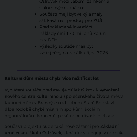
Ostrůvek mezi Labem, zámkem a
slalomovým kanálem
Součástí mají být velký a malý
sál, kavárna i prostory pro ZUŠ
Předpokládané investiční
náklady činí 170 milionů korun
bez DPH
Výsledky soutěže mají být
zveřejněny na začátku října 2026
Kulturní dům městu chybí více než třicet let
Vyhlášení soutěže představuje důležitý krok k
vytvoření
nového centra kulturního a společenského života
města.
Kulturní dům v Brandýse nad Labem–Staré Boleslavi
dlouhodobě chybí
místním spolkům, školám i
organizátorům koncertů, plesů nebo divadelních akcí.
Součástí projektu bude také nové zázemí pro
Základní
uměleckou školu Ostrůvek
, která dnes funguje v několika