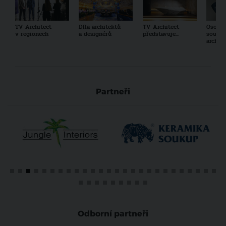
TV Architect
Díla architektů
TV Architect
Osobno
v regionech
a designérů
představuje...
součas
archit
Partneři
Odborní partneři