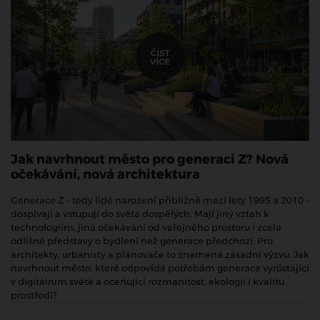
Jak navrhnout město pro generaci Z? Nová
očekávání, nová architektura
Generace Z – tedy lidé narození přibližně mezi lety 1995 a 2010 –
dospívají a vstupují do světa dospělých. Mají jiný vztah k
technologiím, jiná očekávání od veřejného prostoru i zcela
odlišné představy o bydlení než generace předchozí. Pro
architekty, urbanisty a plánovače to znamená zásadní výzvu. Jak
navrhnout město, které odpovídá potřebám generace vyrůstající
v digitálním světě a oceňující rozmanitost, ekologii i kvalitu
prostředí?