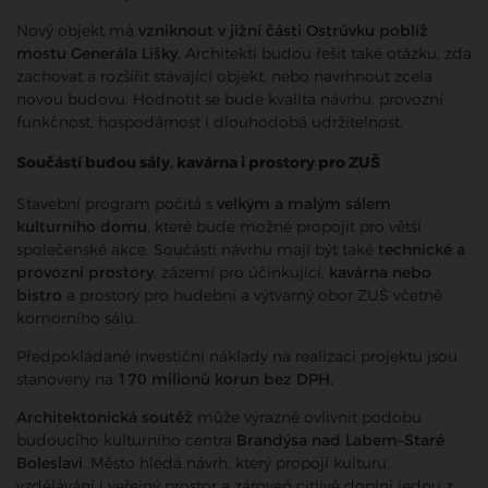
Nový objekt má
vzniknout v jižní části Ostrůvku poblíž
mostu Generála Lišky
. Architekti budou řešit také otázku, zda
zachovat a rozšířit stávající objekt, nebo navrhnout zcela
novou budovu. Hodnotit se bude kvalita návrhu, provozní
funkčnost, hospodárnost i dlouhodobá udržitelnost.
Součástí budou sály, kavárna i prostory pro ZUŠ
Stavební program počítá s
velkým a malým sálem
kulturního domu
, které bude možné propojit pro větší
společenské akce. Součástí návrhu mají být také
technické a
provozní prostory
, zázemí pro účinkující,
kavárna nebo
bistro
a prostory pro hudební a výtvarný obor ZUŠ včetně
komorního sálu.
Předpokládané investiční náklady na realizaci projektu jsou
stanoveny na
170 milionů korun bez DPH.
Architektonická soutěž
může výrazně ovlivnit podobu
budoucího kulturního centra
Brandýsa nad Labem–Staré
Boleslavi
. Město hledá návrh, který propojí kulturu,
vzdělávání i veřejný prostor a zároveň citlivě doplní jednu z