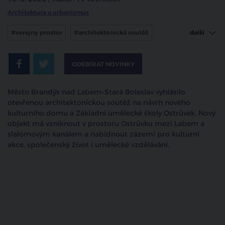
Architektura a urbanismus
#verejny prostor
#architektonická soutěž
další
#brandýs nad labem
ODEBÍRAT NOVINKY
Město Brandýs nad Labem–Stará Boleslav vyhlásilo
otevřenou architektonickou soutěž na návrh nového
kulturního domu a Základní umělecké školy Ostrůvek. Nový
objekt má vzniknout v prostoru Ostrůvku mezi Labem a
slalomovým kanálem a nabídnout zázemí pro kulturní
akce, společenský život i umělecké vzdělávání.