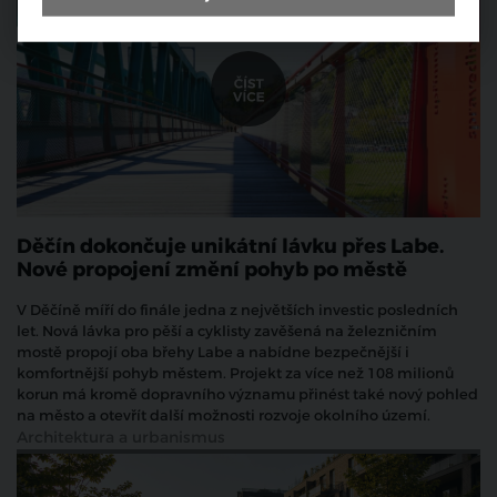
Děčín dokončuje unikátní lávku přes Labe.
Nové propojení změní pohyb po městě
V Děčíně míří do finále jedna z největších investic posledních
let. Nová lávka pro pěší a cyklisty zavěšená na železničním
mostě propojí oba břehy Labe a nabídne bezpečnější i
komfortnější pohyb městem. Projekt za více než 108 milionů
korun má kromě dopravního významu přinést také nový pohled
na město a otevřít další možnosti rozvoje okolního území.
Architektura a urbanismus