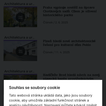
Architektura a urbanismus
Praha vypisuje soutěž na úpravu
Chotkových sadů. Cílem je oživení
historického parku
Článek / 2. 6. 2025
Architektura a urbanismus
Plzeň hledá nové architektonické
řešení pro kulturní dům Peklo
Článek / 11. 4. 2025
Architektura a urbanismus
Havlíčkův Brod hledá návrh na nový
plavecký bazén prostřednictvím
architektonické soutěže
Souhlas se soubory cookie
Fotogalerie
Tato webová stránka ukládá data, jako jsou soubory
cookie, aby umožnila základní funkčnost stránek a
Architektura a urbanismus
analýzu návštěvnosti. Nastavení můžete kdykoli změnit