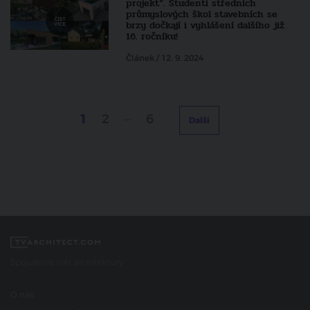
projekt“. Studenti středních
průmyslových škol stavebních se
brzy dočkají i vyhlášení dalšího již
16. ročníku!
Článek / 12. 9. 2024
1
2
...
6
Další
Spojujeme svět architektury
O nás