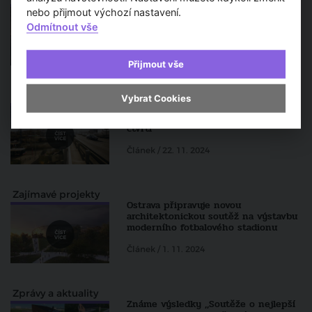
Nová soutěž přinese změny na
nebo přijmout výchozí nastavení.
Pražském hradě: Moderní kontrolní
Odmítnout vše
stanoviště
Článek / 22. 1. 2025
Přijmout vše
Zajímavé projekty
Vybrat Cookies
Florenc se změní: Mezinárodní
soutěže hledají podobu nové městské
čtvrti
Článek / 22. 11. 2024
Zajímavé projekty
Ostrava připravuje novou
architektonickou soutěž na výstavbu
moderního fotbalového stadionu
Článek / 1. 11. 2024
Zprávy a aktuality
Známe výsledky ,,Soutěže o nejlepší