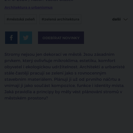
Architektura a urbanismus
#městská zeleň
#zelená architektura
další
#stromy ve městě
ODEBÍRAT NOVINKY
Stromy nejsou jen dekorací ve městě. Jsou zásadním
prvkem, který ovlivňuje mikroklima, estetiku, komfort
obyvatel i ekologickou udržitelnost. Architekti a urbanisté
stále častěji pracují se zelení jako s rovnocenným
stavebním materiálem. Plánují ji už od prvního náčrtu a
vnímají ji jako součást kompozice, funkce i identity místa.
Jaká pravidla a principy by měly vést plánování stromů v
městském prostoru?