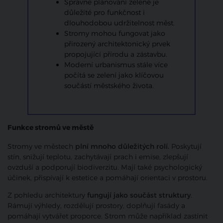
Správné plánování zeleně je
důležité pro funkčnost i
dlouhodobou udržitelnost měst.
Stromy mohou fungovat jako
přirozený architektonický prvek
propojující přírodu a zástavbu.
Moderní urbanismus stále více
počítá se zelení jako klíčovou
součástí městského života.
Funkce stromů ve městě
Stromy ve městech
plní mnoho důležitých rolí.
Poskytují
stín, snižují teplotu, zachytávají prach i emise, zlepšují
ovzduší a podporují biodiverzitu. Mají také psychologický
účinek, přispívají k estetice a pomáhají orientaci v prostoru.
Z pohledu architektury
fungují jako součást struktury
.
Rámují výhledy, rozdělují prostory, doplňují fasády a
pomáhají vytvářet proporce. Strom může například zastínit