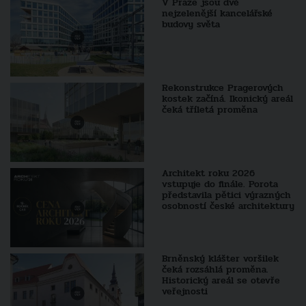
V Praze jsou dvě
nejzelenější kancelářské
budovy světa
Rekonstrukce Pragerových
kostek začíná. Ikonický areál
čeká tříletá proměna
Architekt roku 2026
vstupuje do finále. Porota
představila pětici výrazných
osobností české architektury
Brněnský klášter voršilek
čeká rozsáhlá proměna.
Historický areál se otevře
veřejnosti