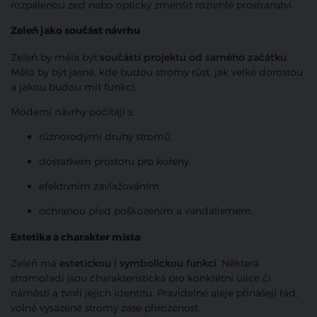
rozpálenou zeď nebo opticky zmenšit rozlehlé prostranství.
Zeleň jako součást návrhu
Zeleň by měla být
součástí projektu od samého začátku
.
Mělo by být jasné, kde budou stromy růst, jak velké dorostou
a jakou budou mít funkci.
Moderní návrhy počítají s:
různorodými druhy stromů,
dostatkem prostoru pro kořeny,
efektivním zavlažováním,
ochranou před poškozením a vandalismem.
Estetika a charakter místa
Zeleň má
estetickou i symbolickou funkci
. Některá
stromořadí jsou charakteristická pro konkrétní ulice či
náměstí a tvoří jejich identitu. Pravidelné aleje přinášejí řád,
volně vysazené stromy zase přirozenost.