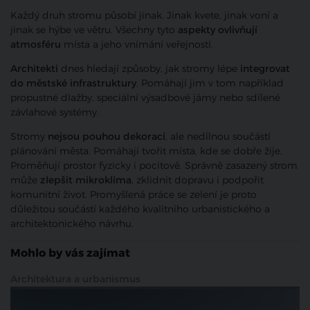
Každý druh stromu působí jinak. Jinak kvete, jinak voní a
jinak se hýbe ve větru. Všechny tyto
aspekty ovlivňují
atmosféru
místa a jeho vnímání veřejností.
Architekti
dnes hledají způsoby, jak stromy lépe
integrovat
do městské infrastruktury
. Pomáhají jim v tom například
propustné dlažby, speciální výsadbové jámy nebo sdílené
závlahové systémy.
Stromy
nejsou pouhou dekorací
, ale nedílnou součástí
plánování města. Pomáhají tvořit místa, kde se dobře žije.
Proměňují prostor fyzicky i pocitově. Správně zasazený strom
může
zlepšit mikroklima
, zklidnit dopravu i podpořit
komunitní život. Promyšlená práce se zelení je proto
důležitou součástí každého kvalitního urbanistického a
architektonického návrhu.
Mohlo by vás zajímat
Architektura a urbanismus