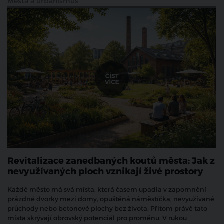
Města a urbanismus
Revitalizace zanedbaných koutů města: Jak z
nevyužívaných ploch vznikají živé prostory
Každé město má svá místa, která časem upadla v zapomnění –
prázdné dvorky mezi domy, opuštěná náměstíčka, nevyužívané
průchody nebo betonové plochy bez života. Přitom právě tato
místa skrývají obrovský potenciál pro proměnu. V rukou