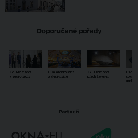
Doporučené pořady
TV Architect
Díla architektů
TV Architect
Osobno
v regionech
a designérů
představuje...
součas
archit
Partneři