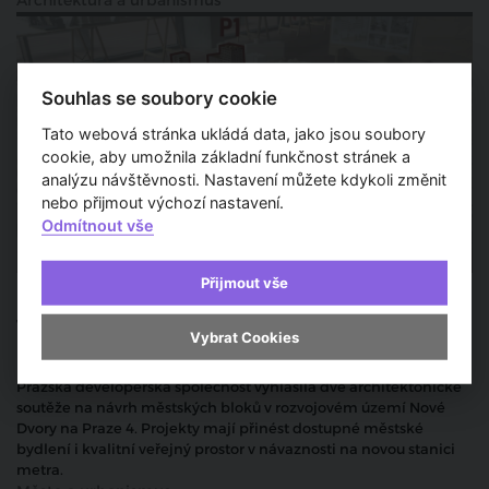
Architektura a urbanismus
Souhlas se soubory cookie
Tato webová stránka ukládá data, jako jsou soubory
cookie, aby umožnila základní funkčnost stránek a
analýzu návštěvnosti. Nastavení můžete kdykoli změnit
nebo přijmout výchozí nastavení.
Odmítnout vše
Přijmout vše
Praha hledá podobu Nových Dvorů. PDS
vypisuje dvě architektonické soutěže na
Vybrat Cookies
městské bloky
Pražská developerská společnost vyhlásila dvě architektonické
soutěže na návrh městských bloků v rozvojovém území Nové
Dvory na Praze 4. Projekty mají přinést dostupné městské
bydlení i kvalitní veřejný prostor v návaznosti na novou stanici
metra.