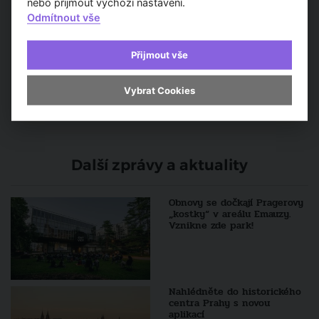
nebo přijmout výchozí nastavení.
Rohanský ostrov se stane atraktivním místem pro
Odmítnout vše
bydlení i odpočinek
Hlavní město zveřejnilo jména 15 architektonických
týmů, které zpracují návrh budoucí podoby Vltavské
Přijmout vše
filharmonie
Vybrat Cookies
Další zprávy a aktuality
Obnovy se dočkají Pragerovy
„kostky“ v areálu Emauzy.
Vznikne zde park!
Nahlédněte do historického
centra Prahy s novou
aplikací