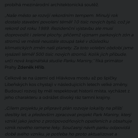
probíhá mezinárodní architektonická soutěž.
„Naše město se rozvíjí rekordním tempem. Minulý rok
dostalo stavební povolení téměř 10 tisíc nových bytů, což je
rekord od roku 1989. Rezidenční výstavbu ale musí
doprovodit i zelené plochy, přičemž význam parkových zón a
stromů ve městě neustále stoupá také v důsledku
klimatických změn naší planety. Za toto volební období jsme
vysázeli téměř 500 tisíc nových stromů. Kolik jich přibude,
určí nová krajinářská studie Parku Maniny,”
říká primátor
Prahy
Zdeněk Hřib
.
Celkově se na území od Hlávkova mostu až po špičky
Libeňských kos chystají v následujících letech velké změny.
Budoucí rozvoj by měl respektovat historii místa, vycházet z
jeho charakteru a odrážet divoký ráz tamní krajiny.
„Cílem projektu je připravit plán rozvoje lokality na příští
desítky let, a především zpracovat projekt Park Maniny, který
vznikl jako jedno z protipovodňových opatřeních a obsahuje
vznik nového ramene řeky. Současný návrh parku odpovídá
době svého vzniku, je potřeba ho proto aktualizovat a