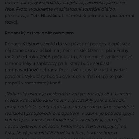
navrhnout nový krajinářský projekt záplavového parku na
řece. Proto vypisujeme mezinárodní soutěžní dialog,
“
představuje
Petr Hlaváček
, I. náměstek primátora pro územní
rozvoj.
Rohanský ostrov opět ostrovem
Rohanský ostrov se vrátí do své původní podoby a opět se z
něj stane ostrov, ačkoli na jiném místě. Územní plán Prahy
totiž už od roku 2008 počítá s tím, že na místě vznikne nové
rameno řeky a záplavový park, který bude součástí
protipovodňové ochrany. První dvě etapy již mají stavební
povolení. Vykopány budou dvě tůně, v třetí etapě se pak
propojí v samostatný kanál.
„Rohanský ostrov je posledním velkým rozvojovým územím
města, kde může vzniknout nový rozsáhlý park a přírodní
prvek nedaleko centra města a zároveň zde máme příležitost
realizovat protipovodňová opatření.
V území je potřeba spojit
veřejná prostranství ve funkční síť a zkvalitnit ji, propojit
novou výstavbu s původní historickou čtvrtí a napojit ji na
řeku. Nový park přiblíží člověka k řece, bude schopen