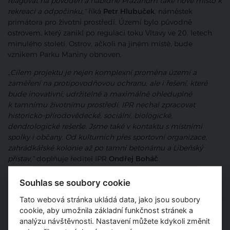
reagovat na povodeň a nabídne Pražanům také nové místo k
rekreaci a odpočinku,“
říká
Petr Hlubuček
, náměstek
primátora pro životní prostředí. Území bylo původně
ostrovem, který zanikl po regulaci toku Vltavy ve 20. letech
minulého století. Ostrov, ačkoli na jiném místě, bude
vznikem Parku Maniny obnoven.
„Cílem projektu je nejen komplexní proměna území a
zaměření na protipovodňovou ochranu, ale i řešení, které
bude inovativní, udržitelné a maximálně ohleduplné
k tamnímu životnímu prostředí. IPR nechal zpracovat
historicko-přírodovědecké, sociální, biologické,
dendrologické rešerše. Jsme také v kontaktu s místními
spolky i občany. Od kulturních přes sportovní organizace,
zahrádkářské kolonie až po tamní betonárnu a Libeňský
přístav,“
doplňuje ředitel IPR
Ondřej Boháč
.
Psali jsme také:
Souhlas se soubory cookie
Výstava Rohanský ostrov představuje historii, kulturu i
Tato webová stránka ukládá data, jako jsou soubory
přírodní unikáty Karlína a Libně
cookie, aby umožnila základní funkčnost stránek a
Povltavská promenáda propojí Rohanský park,
analýzu návštěvnosti. Nastavení můžete kdykoli změnit
Rokytku a Trojskou kotlinu