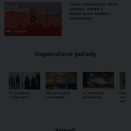
Fórum stavebnictví 2026
nabídne debatu o
budoucnosti českého
stavebnictví
Doporučené pořady
TV Architect
Díla architektů
TV Architect
Osobno
v regionech
a designérů
představuje...
součas
archit
Partneři