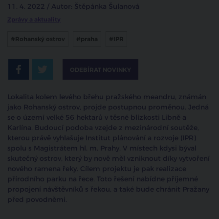
11. 4. 2022 / Autor: Štěpánka Šulanová
Zprávy a aktuality
#Rohanský ostrov
#praha
#IPR
ODEBÍRAT NOVINKY
Lokalita kolem levého břehu pražského meandru, známán
jako Rohanský ostrov, projde postupnou proměnou. Jedná
se o území velké 56 hektarů v těsné blízkosti Libně a
Karlína. Budoucí podoba vzejde z mezinárodní soutěže,
kterou právě vyhlašuje Institut plánování a rozvoje (IPR)
spolu s Magistrátem hl. m. Prahy. V místech kdysi býval
skutečný ostrov, který by nově měl vzniknout díky vytvoření
nového ramena řeky. Cílem projektu je pak realizace
přírodního parku na řece. Toto řešení nabídne příjemné
propojení návštěvníků s řekou, a také bude chránit Pražany
před povodněmi.