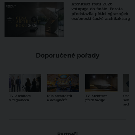
Architekt roku 2026
vstupuje do finále. Porota
představila pětici výrazných
osobností české architektury
Doporučené pořady
TV Architect
Díla architektů
TV Architect
Osobno
v regionech
a designérů
představuje...
součas
archit
Partneři