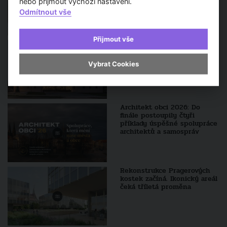
nebo přijmout výchozí nastavení.
Odmítnout vše
Přijmout vše
Villa Fitz: Nový
architektonický klenot v
Rokycanech
Vybrat Cookies
Architekt obci 2026: Do
finále postoupily čtyři
příklady úspěšné spolupráce
architektů a samospráv
Rekonstrukce Pragerových
kostek začíná. Ikonický areál
čeká tříletá proměna