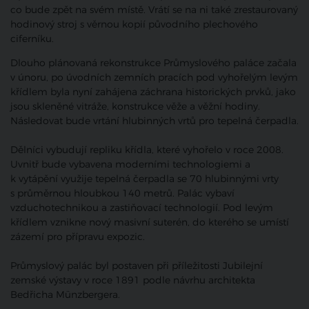
co bude zpět na svém místě. Vrátí se na ni také zrestaurovaný
hodinový stroj s věrnou kopií původního plechového
ciferníku.
Dlouho plánovaná rekonstrukce Průmyslového paláce začala
v únoru, po úvodních zemních pracích pod vyhořelým levým
křídlem byla nyní zahájena záchrana historických prvků, jako
jsou skleněné vitráže, konstrukce věže a věžní hodiny.
Následovat bude vrtání hlubinných vrtů pro tepelná čerpadla.
Dělníci vybudují repliku křídla, které vyhořelo v roce 2008.
Uvnitř bude vybavena moderními technologiemi a
k vytápění využije tepelná čerpadla se 70 hlubinnými vrty
s průměrnou hloubkou 140 metrů. Palác vybaví
vzduchotechnikou a zastiňovací technologií. Pod levým
křídlem vznikne nový masivní suterén, do kterého se umístí
zázemí pro přípravu expozic.
Průmyslový palác byl postaven při příležitosti Jubilejní
zemské výstavy v roce 1891 podle návrhu architekta
Bedřicha Münzbergera.