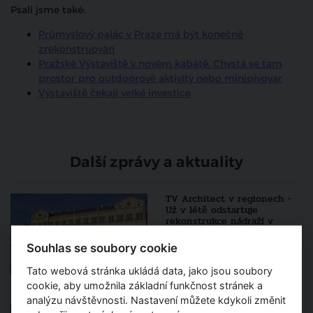
Psali jsme také:
Průmyslový palác v Praze má být konečně
zrekonstruován
Pražské Výstaviště v novém kabátě. Chystá se tam
prostor pro outdoorové aktivity nebo minipivovar
Výstaviště čekají velké investice
Další zprávy a aktuality
TV Architect v regionech -
Už v létě odstartuje
rekonstrukce nádraží v
Teplicích
Souhlas se soubory cookie
Tato webová stránka ukládá data, jako jsou soubory
TV Architect v regionech -
cookie, aby umožnila základní funkčnost stránek a
Vinařství Lahofer se rozroste
analýzu návštěvnosti. Nastavení můžete kdykoli změnit
o další zajímavé prostory