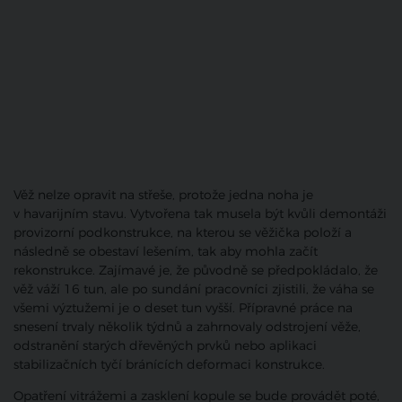
Věž nelze opravit na střeše, protože jedna noha je
v havarijním stavu. Vytvořena tak musela být kvůli demontáži
provizorní podkonstrukce, na kterou se věžička položí a
následně se obestaví lešením, tak aby mohla začít
rekonstrukce. Zajímavé je, že
původně se předpokládalo, že
věž váží 16 tun, ale po sundání pracovníci zjistili, že váha se
všemi výztužemi je o deset tun vyšší. Přípravné práce na
snesení trvaly několik týdnů a zahrnovaly odstrojení věže,
odstranění starých dřevěných prvků nebo aplikaci
stabilizačních tyčí bránících deformaci konstrukce.
Opatření vitrážemi a zasklení kopule se bude provádět poté,