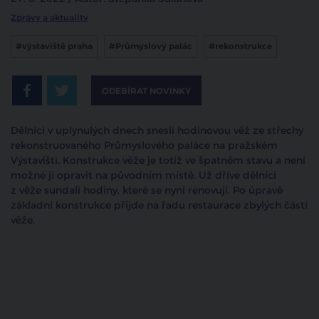
Zprávy a aktuality
#výstaviště praha
#Průmyslový palác
#rekonstrukce
ODEBÍRAT NOVINKY
Dělníci v uplynulých dnech snesli hodinovou věž ze střechy
rekonstruovaného Průmyslového paláce na pražském
Výstavišti. Konstrukce věže je totiž ve špatném stavu a není
možné ji opravit na původním místě. Už dříve dělníci
z věže sundali hodiny, které se nyní renovují. Po úpravě
základní konstrukce přijde na řadu restaurace zbylých částí
věže.