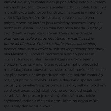
Pleskot
. Použitým materiálem je pohledový beton, o kterém
sám architekt tvrdí, že je materiálem tohoto století. Dům má
monolitickou betonovou konstrukci, na které je v interiéru
vidět šířka litých stěn. Konstrukce je zvenku zateplena
polystyrenem, ve kterém jsou umístěny nerezové kotvy, na
nichž je zavěšená 12 cm široká betonová fasáda.
„Beton je
zevnitř velice příjemný materiál, který v sobě dokáže
akumulovat teplo a vyrovnávat teplotní rozdíly, což je
obrovská přednost. Pokud se dobře odleje, tak se nikdy
nemusí opravovat a může tu stát sto let prakticky bez oprav,“
říká
Pleskot
. Vilu tvoří tři nadzemní a jedno podzemní
podlaží. Parkovací stání se nacházejí na úrovni terénu
v přízemí domu. V interiéru je využito mnoho přírodních
materiálů, jako dubové dřevo, sklo, surová hovězí kůže a ocel,
vše především z české produkce. Veškeré použité materiály
mají ryzí přírodní podobu. Dům je díky své dispozici velmi
vzdušný, prosvětlený a prostorný, a to i díky velkým plochám
celistvých zrcadlových skel, což ho odlišuje od ostatních
staveb. Vnitřní prostor je otevřený přes dvě patra, takže
čtyřčlenná rodina s malými dětmi, která ho obývá může
spolu celý den komunikovat.