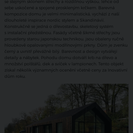
se stejným sklonem střechy a rozdílnou výškou, lehce od
sebe uskočené a spojené proskleným krčkem. Barevná
kompozice domu je velmi minimalistická, vychází z naší
dlouholeté inspirace nordic stylem a Skandinávií.
Konstrukčně se jedná o dřevostavbu, skeletový systém
s instalační předstěnou. Fasády včetně šikmé střechy jsou
provedeny starou japonskou technikou, jsou obaleny ručně
hloubkově opalovanými modřínovými prkny. Dům je zvenku
černý a uvnitř převážně bílý. Barevnost a design vytvářejí
detaily a nábytek. Pohodu domu dotváří krb na dřevo a
množství polštářů, dek a svíček v lampionech. Tento objekt
získal několik významných ocenění včetně ceny za Inovativní
dům roku.