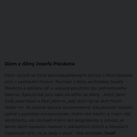
Dům z dílny Josefa Pleskota
Dům vyrostl ve čtvrti prvorepublikových domů v Procházkově
ulici v pražském Podolí. Pochází z dílny architekta Josefa
Pleskota a atelieru AP a upoutá použitím tzv. pohledového
betonu. Specifické jsou také zrcadlící se stěny.
„Když jsem
tudy procházel a říkal jsem si, jaký dům by se sem hodil,
došlo mi, že vlastně docela konzervativní. Ale protože nejsem
úplně z podstaty konzervativec, mám rád tradici a mám rád
kontinuitu, ale zároveň mám rád progresivitu a novost, je
tento dům opravdu tvarově v základních liniích a hmotách
inspirován tím, co je tady v okolí,“
říká architekt
Josef