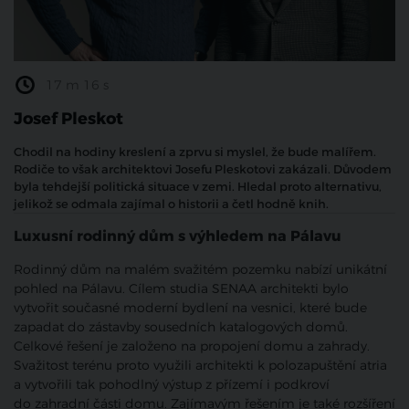
17 m 16 s
Josef Pleskot
Chodil na hodiny kreslení a zprvu si myslel, že bude malířem.
Rodiče to však architektovi Josefu Pleskotovi zakázali. Důvodem
byla tehdejší politická situace v zemi. Hledal proto alternativu,
jelikož se odmala zajímal o historii a četl hodně knih.
Luxusní rodinný dům s výhledem na Pálavu
Rodinný dům na malém svažitém pozemku nabízí unikátní
pohled na Pálavu. Cílem studia SENAA architekti bylo
vytvořit současné moderní bydlení na vesnici, které bude
zapadat do zástavby sousedních katalogových domů.
Celkové řešení je založeno na propojení domu a zahrady.
Svažitost terénu proto využili architekti k polozapuštění atria
a vytvořili tak pohodlný výstup z přízemí i podkroví
do zahradní části domu. Zajímavým řešením je také rozšíření