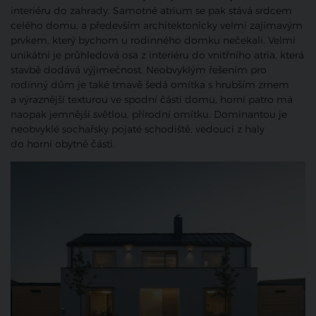
interiéru do zahrady. Samotné atrium se pak stává srdcem
celého domu, a především architektonicky velmi zajímavým
prvkem, který bychom u rodinného domku nečekali. Velmi
unikátní je průhledová osa z interiéru do vnitřního atria, která
stavbě dodává výjimečnost. Neobvyklým řešením pro
rodinný dům je také tmavě šedá omítka s hrubším zrnem
a výraznější texturou ve spodní části domu, horní patro má
naopak jemnější světlou, přírodní omítku. Dominantou je
neobvyklé sochařsky pojaté schodiště, vedoucí z haly
do horní obytné části.