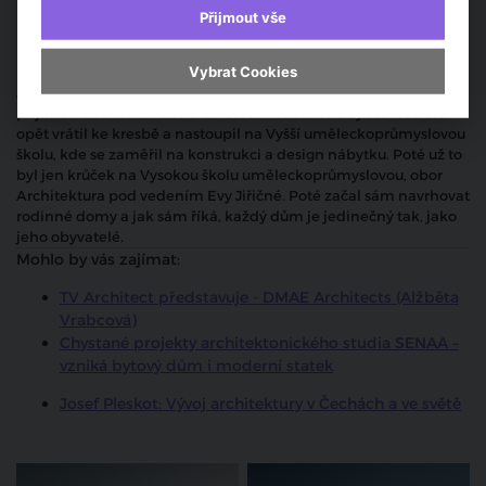
14 m 32 s
Přijmout vše
Michal Kunc (Atelier Kunc architects)
Vybrat Cookies
Architekt Michal Kunc se vyučil truhlářem po neúspěšných
přijímacích zkouškách na uměleckou školu. Po vyučení se ale
opět vrátil ke kresbě a nastoupil na Vyšší uměleckoprůmyslovou
školu, kde se zaměřil na konstrukci a design nábytku. Poté už to
byl jen krůček na Vysokou školu uměleckoprůmyslovou, obor
Architektura pod vedením Evy Jiřičné. Poté začal sám navrhovat
rodinné domy a jak sám říká, každý dům je jedinečný tak, jako
jeho obyvatelé.
Mohlo by vás zajímat:
TV Architect představuje - DMAE Architects (Alžběta
Vrabcová)
Chystané projekty architektonického studia SENAA –
vzniká bytový dům i moderní statek
Josef Pleskot: Vývoj architektury v Čechách a ve světě