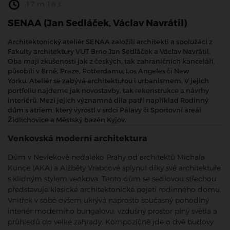
17 m 18 s
SENAA (Jan Sedláček, Václav Navrátil)
Architektonický ateliér SENAA založili architekti a spolužáci z
Fakulty architektury VUT Brno Jan Sedláček a Václav Navrátil.
Oba mají zkušenosti jak z českých, tak zahraničních kanceláří,
působili
v Brně, Praze, Rotterdamu, Los Angeles či New
Yorku.
Ateliér se zabývá architekturou i urbanismem. V jejich
portfoliu najdeme jak novostavby, tak rekonstrukce a návrhy
interiérů. Mezi jejich významná díla patří například Rodinný
dům s atriem, který vyrostl v srdci Pálavy či Sportovní areál
Židlichovice a Městský bazén Kyjov.
Venkovská moderní architektura
Dům v Nevlekově nedaleko Prahy od architektů Michala
Kunce (AKA) a Alžběty Vrabcové splynul díky své architektuře
s klidným stylem venkova. Tento dům se sedlovou střechou
představuje klasické architektonické pojetí rodinného domu.
Vnitřek v sobě ovšem ukrývá naprosto současný pohodlný
interiér moderního bungalovu, vzdušný prostor plný světla a
průhledů do velké zahrady. Kompozičně jde o dvě budovy