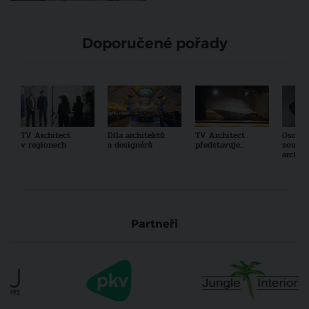
Doporučené pořady
TV Architect
Díla architektů
TV Architect
Osobno
v regionech
a designérů
představuje...
součas
archit
Partneři