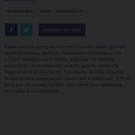
#rodinný dům
#vila
#architektura
ODEBÍRAT NOVINKY
České rodinné domy mohou mít i v dnešní době vysokou
architektonickou hodnotu. Rezidenční architektura má
v České republice silné kořeny. Zajímavé vily vznikaly
především v meziválečném období, byla to slavná vila
Tugendhat či Müllerova vila. Tyto stavby dodnes dokazují,
že kombinace elegance jde ruku v ruce s funkčností. Vybrali
jsme pro vás stavby různých stylů, které jsou nadčasové,
promyšlené a ambiciózní.