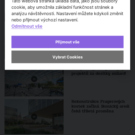
Tato webová stránka ukládá data, jako jsou soubory
cookie, aby umožnila základní funkčnost stránek a
analýzu návštěvnosti. Nastavení můžete kdykoli změnit
nebo přijmout výchozí nastavení.
Penta a spol. plánují
Odmítnout vše
zastřešit koleje Hlavního
nádraží, chtějí tam stavět
byty
Přijmout vše
Vybrat Cookies
Hlavní město letos čeká
zahájení výstavby veřejných
projektů za desítky miliard!
Rekonstrukce Pragerových
kostek začíná. Ikonický areál
čeká tříletá proměna