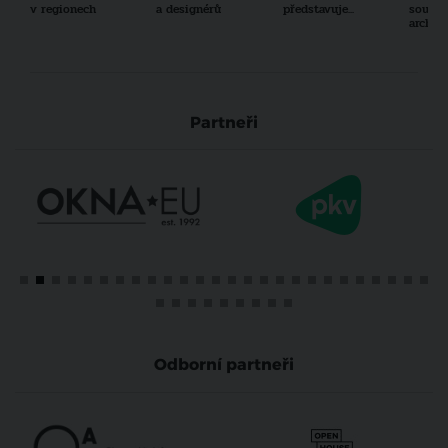
v regionech
a designérů
představuje...
součas
archit
Partneři
Odborní partneři