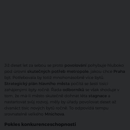
Již deset let za sebou se proto
povolování
pohybuje hluboko
pod úrovní
skutečných potřeb metropole
, jakou chce
Praha
být. Potřebovala by totiž mnohonásobně více bytů.
Strategický plán hlavního města
počítá se šesti tisíci
zahájenými byty ročně. Řada
odborníků
se však shoduje v
tom, že má-li město skutečně dohnat léta
stagnace
a
nastartovat svůj rozvoj, měly by úřady povolovat deset až
dvanáct tisíc nových bytů ročně. To odpovídá tempu
srovnatelně velkého
Mnichova
.
Pokles konkurenceschopnosti