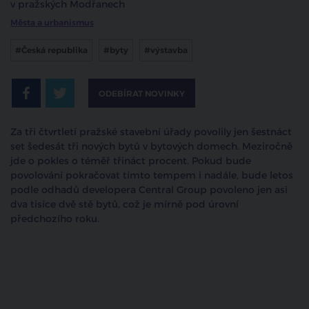
v pražských Modřanech
Města a urbanismus
#Česká republika
#byty
#výstavba
ODEBÍRAT NOVINKY
Za tři čtvrtletí pražské stavební úřady povolily jen šestnáct
set šedesát tři nových bytů v bytových domech. Meziročně
jde o pokles o téměř třináct procent. Pokud bude
povolování pokračovat tímto tempem i nadále, bude letos
podle odhadů developera Central Group povoleno jen asi
dva tisíce dvě stě bytů, což je mírně pod úrovní
předchozího roku.