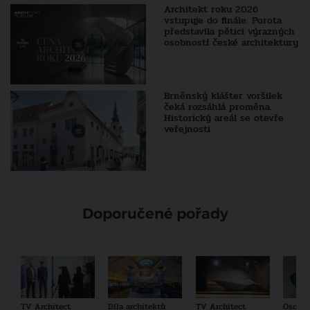
Architekt roku 2026
vstupuje do finále. Porota
představila pětici výrazných
osobností české architektury
Brněnský klášter voršilek
čeká rozsáhlá proměna.
Historický areál se otevře
veřejnosti
Doporučené pořady
TV Architect
Díla architektů
TV Architect
Osobno