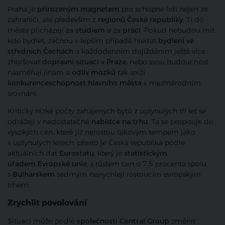
Praha je
přirozeným magnetem
pro schopné lidi nejen ze
zahraničí, ale především z
regionů České republiky
. Ti do
města přicházejí za
studiem
a za
prací
. Pokud nebudou mít
kde bydlet, začnou v lepším případě hledat
bydlení ve
středních Čechách
a každodenním dojížděním ještě více
zhoršovat
dopravní situaci v Praze,
nebo svou budoucnost
nasměřují jinam a
odliv mozků
tak sníží
konkurenceschopnost hlavního města
v mezinárodním
srovnání.
Kriticky nízké počty zahájených bytů z uplynulých tří let se
odrážejí v nedostatečné
nabídce na trhu
. Ta se propisuje do
vysokých cen, které již nerostou takovým tempem jako
v uplynulých letech, přesto je Česká republika podle
aktuálních dat
Eurostatu
, který je
statistickým
úřadem Evropské unie
, s růstem cen o 7,5 procenta spolu
s
Bulharskem
sedmým nejrychleji rostoucím evropským
trhem.
Zrychlit povolování
Situaci může podle
společnosti Central Group
změnit