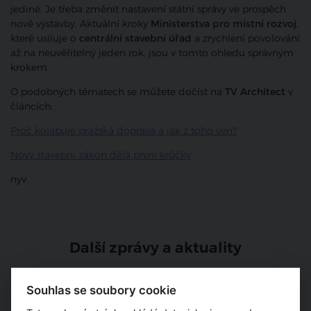
jediné. Je třeba změnit nastavení státní správy ve prospěch
nové výstavby. Aktuální kroky
Ministerstva pro místní rozvoj
,
které usiluje o
centrální stavební úřad
a zrychlení povolování
až na neuvěřitelný jeden rok, jsou v tomto ohledu správným
krokem.
O podobných tématech se můžete dočíst na
TV Architect
v
článcích:
Proč kolabuje pražská doprava a jak z toho ven?
Nový stavební zákon dělá první krůčky
nyv
Další zprávy a aktuality
Ceny bytů v Brně podle
Souhlas se soubory cookie
posledních průzkumů
stagnují