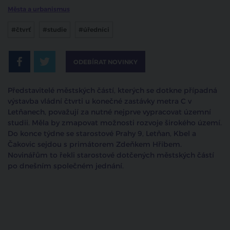
Města a urbanismus
#čtvrť
#studie
#úředníci
ODEBÍRAT NOVINKY
Představitelé městských částí, kterých se dotkne případná
výstavba vládní čtvrti u konečné zastávky metra C v
Letňanech, považují za nutné nejprve vypracovat územní
studii. Měla by zmapovat možnosti rozvoje širokého území.
Do konce týdne se starostové Prahy 9, Letňan, Kbel a
Čakovic sejdou s primátorem Zdeňkem Hřibem.
Novinářům to řekli starostové dotčených městských částí
po dnešním společném jednání.