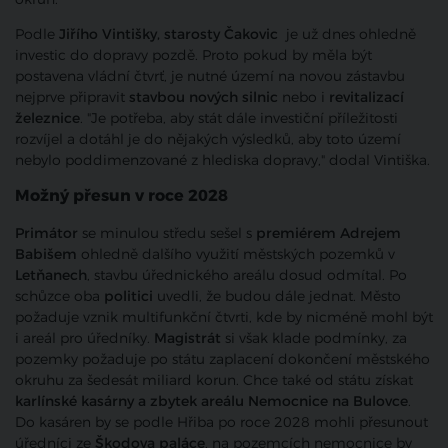
Podle
Jiřího Vintišky, starosty Čakovic
je už dnes ohledně
investic do dopravy pozdě. Proto pokud by měla být
postavena vládní čtvrť, je nutné území na novou zástavbu
nejprve připravit
stavbou nových silnic
nebo i
revitalizací
železnice
. "Je potřeba, aby stát dále investiční příležitosti
rozvíjel a dotáhl je do nějakých výsledků, aby toto území
nebylo poddimenzované z hlediska dopravy," dodal Vintiška.
Možný přesun v roce 2028
Primátor
se minulou středu sešel s
premiérem Adrejem
Babišem
ohledně dalšího využití městských pozemků v
Letňanech
, stavbu úřednického areálu dosud odmítal. Po
schůzce oba
politici
uvedli, že budou dále jednat. Město
požaduje vznik multifunkční čtvrti, kde by nicméně mohl být
i areál pro úředníky.
Magistrát
si však klade podmínky, za
pozemky požaduje po státu zaplacení dokončení městského
okruhu za šedesát miliard korun. Chce také od státu získat
karlínské kasárny a zbytek areálu Nemocnice na Bulovce
.
Do kasáren by se podle Hřiba po roce 2028 mohli přesunout
úředníci ze
Škodova paláce
, na pozemcích nemocnice by