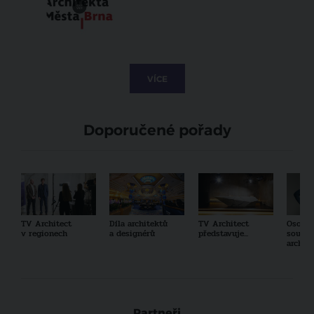
VÍCE
Doporučené pořady
TV Architect
Díla architektů
TV Architect
Osobno
v regionech
a designérů
představuje...
součas
archit
Partneři