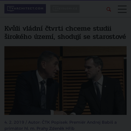
Kvůli vládní čtvrti chceme studii
širokého území, shodují se starostové
4. 2. 2019 / Autor: ČTK Popisek: Premiér Andrej Babiš a
primátor hl. m. Prahy Zdeněk Hřib