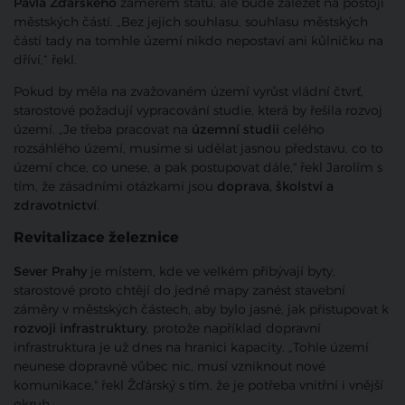
Pavla Žďárského
záměrem státu, ale bude záležet na postoji
městských částí. „Bez jejich souhlasu, souhlasu městských
částí tady na tomhle území nikdo nepostaví ani kůlničku na
dříví,“ řekl.
Pokud by měla na zvažovaném území vyrůst vládní čtvrť,
starostové požadují vypracování studie, která by řešila rozvoj
území. „Je třeba pracovat na
územní
studii
celého
rozsáhlého území, musíme si udělat jasnou představu, co to
území chce, co unese, a pak postupovat dále," řekl Jarolím s
tím, že zásadními otázkami jsou
doprava, školství a
zdravotnictví
.
Revitalizace železnice
Sever Prahy
je místem, kde ve velkém přibývají byty,
starostové proto chtějí do jedné mapy zanést stavební
záměry v městských částech, aby bylo jasné, jak přistupovat k
rozvoji infrastruktury
, protože například dopravní
infrastruktura je už dnes na hranici kapacity. „Tohle území
neunese dopravně vůbec nic, musí vzniknout nové
komunikace," řekl Žďárský s tím, že je potřeba vnitřní i vnější
okruh.