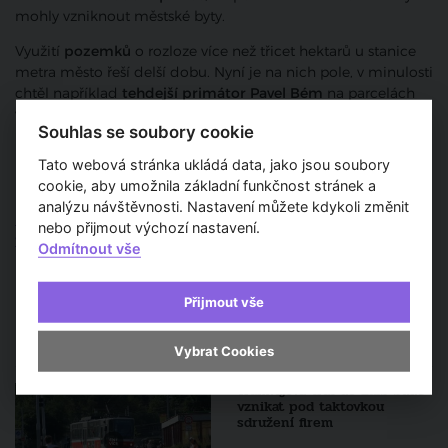
mohly vzniknout městské byty.
Využití
pozemků
o rozloze více než třicet hektarů u stanice
metra město řeší delší dobu. Nyní je na nich pole, v minulosti
chtěl například
tehdejší primátor Pavel Bém
na parcelách
vybudovat areál pro olympijské hry.
Souhlas se soubory cookie
nyv
Tato webová stránka ukládá data, jako jsou soubory
Psali jsme také:
cookie, aby umožnila základní funkčnost stránek a
analýzu návštěvnosti. Nastavení můžete kdykoli změnit
Machinace s pozemky: Z Nemocnice na Bulovce budou byty,
nebo přijmout výchozí nastavení.
vzniknout má úřednická čtvrť
Odmítnout vše
Přijmout vše
Pořad
Vybrat Cookies
Tramvajová trať do Zdib bude
vznikat pod taktovkou
sdružení firem