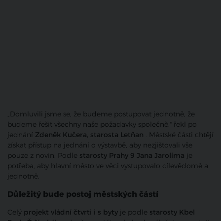
„Domluvili jsme se, že budeme postupovat jednotně, že
budeme řešit všechny naše požadavky společně," řekl po
jednání
Zdeněk Kučera, starosta Letňan
. Městské části chtějí
získat přístup na jednání o výstavbě, aby nezjišťovali vše
pouze z novin. Podle
starosty Prahy 9 Jana Jarolíma
je
potřeba, aby hlavní město ve věci vystupovalo cílevědomě a
jednotně.
Důležitý bude postoj městských částí
Celý
projekt vládní čtvrti i s byty
je podle
starosty Kbel