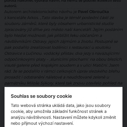
porota nakonec vybrala návrh, na němž se podílel kolektiv šesti
autorů.
Autorem architektonického návrhu je
Pavel Obroučka
z kanceláře Arkos.
„Tato stavba je téměř poslední částí ze
souboru záměrů, které byly obsahem urbanistické studie
zpracovány již dříve pro město naší kanceláří. Jejím posláním
bylo hledat možnosti, jak přiblížit řeku občanům a
návštěvníkům Ostravy, jejich zájmům a životu. Postupně se
pak podařilo zrealizovat loděnici s restaurací u soutoku
Ostravice s Lučinou, vodácký přístav, dva jezy s navazujícími
odpočinkovými platy – ‚slunícími plochami‘ na obou březích,
visuté galerie před krajským soudem a v ulici Matiční. Jsem
rád, že se podařilo v rámci celkových úprav slezského břehu
prosadit i odstranění náletové a neudržované zeleně u
památníku Miloše Sýkory, které tak znovu otevřelo pohled na
krásnou Slezskoostravskou radnici.“
Souhlas se soubory cookie
Psali jsme také:
Tato webová stránka ukládá data, jako jsou soubory
Rekonstrukce městských jatek v Ostravě přináší zcela
cookie, aby umožnila základní funkčnost stránek a
unikátní řešení pohyblivých stěn
analýzu návštěvnosti. Nastavení můžete kdykoli změnit
V Ostravě začíná rekonstrukce bývalého obchodního
nebo přijmout výchozí nastavení.
domu Ostravica-Textilia