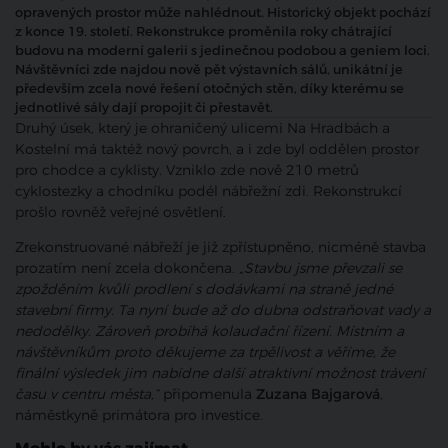
opravených prostor může nahlédnout. Historický objekt pochází
z konce 19. století. Rekonstrukce proměnila roky chátrající
budovu na moderní galerii s jedinečnou podobou a geniem loci.
Návštěvníci zde najdou nově pět výstavních sálů, unikátní je
především zcela nové řešení otočných stěn, díky kterému se
jednotlivé sály dají propojit či přestavět.
Druhý úsek, který je ohraničený ulicemi Na Hradbách a
Kostelní má taktéž nový povrch, a i zde byl oddělen prostor
pro chodce a cyklisty. Vzniklo zde nově 210 metrů
cyklostezky a chodníku podél nábřežní zdi. Rekonstrukcí
prošlo rovněž veřejné osvětlení.
Zrekonstruované nábřeží je již zpřístupněno, nicméně stavba
prozatím není zcela dokončena.
„Stavbu jsme převzali se
zpožděním kvůli prodlení s dodávkami na straně jedné
stavební firmy. Ta nyní bude až do dubna odstraňovat vady a
nedodělky. Zároveň probíhá kolaudační řízení. Místním a
návštěvníkům proto děkujeme za trpělivost a věříme, že
finální výsledek jim nabídne další atraktivní možnost trávení
času v centru města,“
připomenula
Zuzana Bajgarová
,
náměstkyně primátora pro investice.