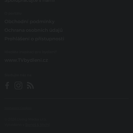
Spolupracujte s námi
O portálu
Obchodní podmínky
Ochrana osobních údajů
Prohlášení o přístupnosti
Hledáte inspiraci pro bydlení?
www.TVbydleni.cz
Sledujte nás na
Nastavení Cookies
© 2026 Living Media s.r.o.
Vytvořeno v
Beneš & Michl