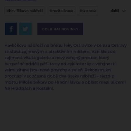
#havlíčkovo nábřeží
#revitalizace
#Ostrava
další
#ostravice
#nábřeží
ODEBÍRAT NOVINKY
Havlíčkovo nábřeží na břehu řeky Ostravice v centru Ostravy
se stává zajímavým a atraktivním místem. Vznikla zde
zajímavá visutá galerie a nový veřejný prostor, který
bezpečně oddělí pěší trasy od cyklostezky a veřejností
velmi vítané jsou nové povrchy a zeleň. Rekonstrukcí
prochází v současné době dva úseky nábřeží – sjezd z
mostu Miloše Sýkory po Hradní lávku a oblast mezi ulicemi
Na Hradbách a Kostelní.