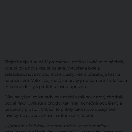
Zřejmě nejviditelnější proměnou prošlo Havlíčkovo nábřeží,
kde přibyla nová visutá galerie. Vytvořena byla z
železobetonové monolitické desky, která přesahuje hranu
nábřežní zdi. Velmi zajímavými prvky jsou kamenná dlažba a
skleněné desky s protiskluzovou úpravou.
Díky navýšení zdiva tady pak mohl vzniknout nový chodník
podél řeky. Cyklisté a chodci tak mají konečně oddělený a
bezpečný prostor. V lokalitě přibily také nové designové
lavičky, odpadkové koše a informační tabule.
„
Úpravám okolí řeky v centru města se systematicky