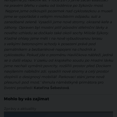
věnujeme již několik let. V roce 2015 jsme začali estetizací
na pravém břehu v úseku od loděnice po Sýkorův most.
Nejprve jsme odkoupili pozemek nad cyklostezkou a museli
jsme se vypořádat s velkým množstvím odpadu, suti a
zanedbané zeleně. Vysadili jsme nové stromy, okrasné keře a
záhony. Opraven byl mostní pilíř původní střelniční lávky a
nového vzhledu se dočkalo také okolí sochy Miloše Sýkory.
Kladné ohlasy jsme měli i na nově vybudovanou terasu
s velkými betonovými schody k posezení právě pod
památníkem a bezbariérové napojení na chodník a
cyklostezku. Pokud jde o proměnu Havlíčkova nábřeží, jedná
se o další etapu. V úseku od krajského soudu po Hradní lávku
jsme nechali vyměnit povrchy, rozšířili prostor před Dockem
navýšením nábřežní zdi, vysadili nové stromy a celý prostor
doplnili o designový mobiliář. Parkovací stání jsme nově
přesunuli pod most,“
shrnula náměstkyně primátora pro
životní prostředí
Kateřina Šebestová
.
Mohlo by vás zajímat
Zprávy a aktuality