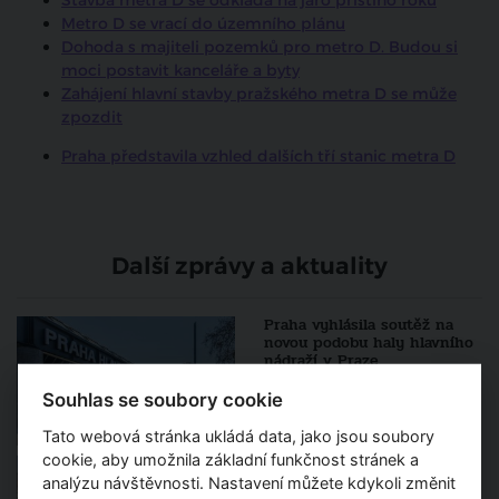
Stavba metra D se odkládá na jaro příštího roku
Metro D se vrací do územního plánu
Dohoda s majiteli pozemků pro metro D. Budou si
moci postavit kanceláře a byty
Zahájení hlavní stavby pražského metra D se může
zpozdit
Praha představila vzhled dalších tří stanic metra D
Další zprávy a aktuality
Praha vyhlásila soutěž na
novou podobu haly hlavního
nádraží v Praze
Souhlas se soubory cookie
Tato webová stránka ukládá data, jako jsou soubory
cookie, aby umožnila základní funkčnost stránek a
Rekonstrukce dolní části
Václavského náměstí má být
analýzu návštěvnosti. Nastavení můžete kdykoli změnit