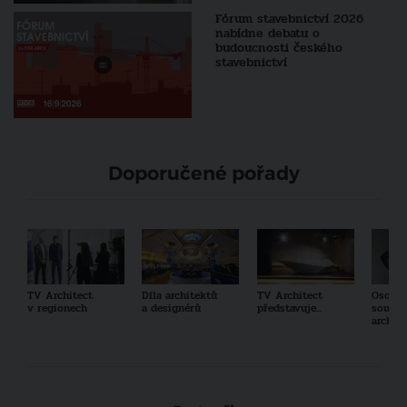
Fórum stavebnictví 2026
nabídne debatu o
budoucnosti českého
stavebnictví
Doporučené pořady
TV Architect
Díla architektů
TV Architect
Osobno
v regionech
a designérů
představuje...
součas
archit