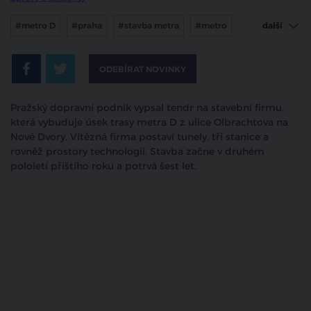
#metro D
#praha
#stavba metra
#metro
další
#tendr
ODEBÍRAT NOVINKY
Pražský dopravní podnik vypsal tendr na stavební firmu,
která vybuduje úsek trasy metra D z ulice Olbrachtova na
Nové Dvory. Vítězná firma postaví tunely, tři stanice a
rovněž prostory technologií. Stavba začne v druhém
pololetí příštího roku a potrvá šest let.