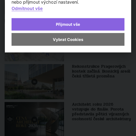
hotova v polovině září
nebo přijmout výchozí nastavení.
Odmítnout vše
Přijmout vše
Praha hledá podobu Nových
Dvorů. PDS vypisuje dvě
architektonické soutěže na
Vybrat Cookies
městské bloky
Rekonstrukce Pragerových
kostek začíná. Ikonický areál
čeká tříletá proměna
Architekt roku 2026
vstupuje do finále. Porota
představila pětici výrazných
osobností české architektury