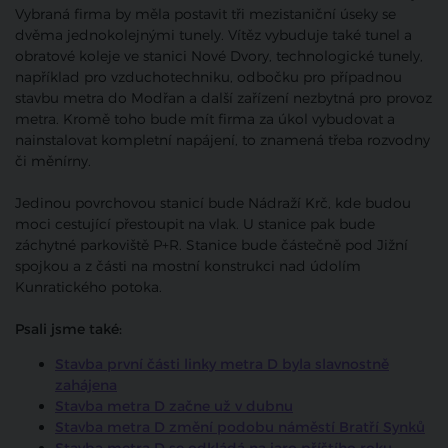
Vybraná firma by měla postavit tři mezistaniční úseky se
dvěma jednokolejnými tunely. Vítěz vybuduje také tunel a
obratové koleje ve stanici Nové Dvory, technologické tunely,
například pro vzduchotechniku, odbočku pro případnou
stavbu metra do Modřan a další zařízení nezbytná pro provoz
metra. Kromě toho bude mít firma za úkol vybudovat a
nainstalovat kompletní napájení, to znamená třeba rozvodny
či měnírny.
Jedinou povrchovou stanicí bude Nádraží Krč, kde budou
moci cestující přestoupit na vlak. U stanice pak bude
záchytné parkoviště P+R. Stanice bude částečně pod Jižní
spojkou a z části na mostní konstrukci nad údolím
Kunratického potoka.
Psali jsme také:
Stavba první části linky metra D byla slavnostně
zahájena
Stavba metra D začne už v dubnu
Stavba metra D změní podobu náměstí Bratří Synků