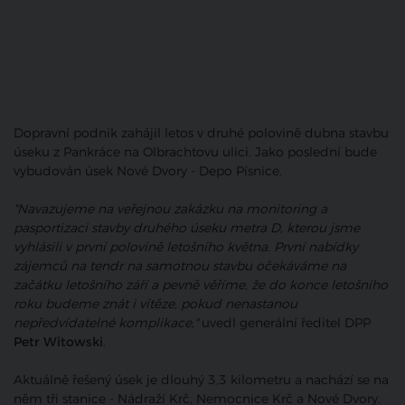
Dopravní podnik zahájil letos v druhé polovině dubna stavbu
úseku z Pankráce na Olbrachtovu ulici. Jako poslední bude
vybudován úsek Nové Dvory - Depo Písnice.
"Navazujeme na veřejnou zakázku na monitoring a
pasportizaci stavby druhého úseku metra D, kterou jsme
vyhlásili v první polovině letošního května. První nabídky
zájemců na tendr na samotnou stavbu očekáváme na
začátku letošního září a pevně věříme, že do konce letošního
roku budeme znát i vítěze, pokud nenastanou
nepředvídatelné komplikace,"
uvedl generální ředitel DPP
Petr Witowski
.
Aktuálně řešený úsek je dlouhý 3,3 kilometru a nachází se na
něm tři stanice - Nádraží Krč, Nemocnice Krč a Nové Dvory.