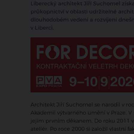
Liberecký architekt Jiří Suchomel získa
#ministerstvo kultury
průkopnictví v oblasti udržitelné archi
dlouhodobém vedení a rozvíjení dnešní
#cena ministerstva kultury
v Liberci.
Architekt Jiří Suchomel se narodil v ro
Akademii výtvarného umění v Praze. V ro
jejím prvním děkanem. Do roku 2011 ve
ateliér. Po roce 2000 si založil vlastní