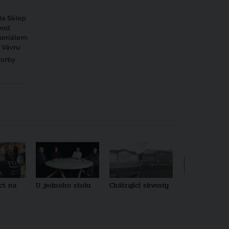
dla Sklep
pod
 seriálem
 Vávru
vorby.
ct na
U jednoho stolu
Chátrající skvosty
Architekti no
generace