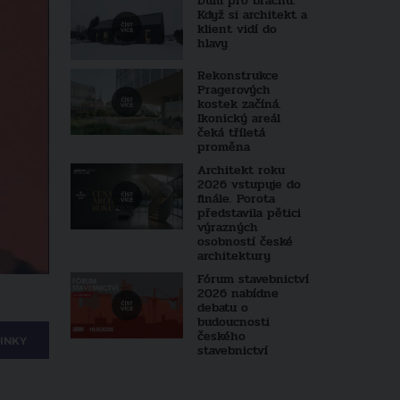
Dům pro bráchu.
Když si architekt a
klient vidí do
hlavy
Rekonstrukce
Pragerových
kostek začíná.
Ikonický areál
čeká tříletá
proměna
Architekt roku
2026 vstupuje do
finále. Porota
představila pětici
výrazných
osobností české
architektury
Fórum stavebnictví
2026 nabídne
debatu o
budoucnosti
českého
INKY
stavebnictví