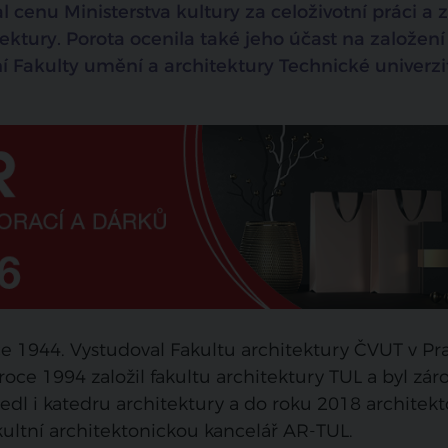
l cenu Ministerstva kultury za celoživotní práci a 
tektury. Porota ocenila také jeho účast na založení
 Fakulty umění a architektury Technické univerzi
ce 1944. Vystudoval Fakultu architektury ČVUT v Pr
ce 1994 založil fakultu architektury TUL a byl záro
dl i katedru architektury a do roku 2018 architekt
 fakultní architektonickou kancelář AR-TUL.