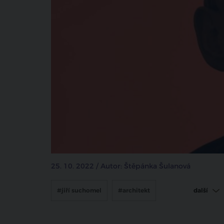
25. 10. 2022 / Autor: Štěpánka Šulanová
#jiří suchomel
#architekt
další
#státní cena
#ocenění