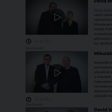
Pavla M
Pavla Mel
velmi všes
zároveň pr
Miroslavem
města Prahy
místopředs
plánování 
14 m 37 s
mj. sbírku 
Osobnosti
Mikuláš
Kancelář H
architekto
převážně n
a interiér
nebo památ
Centrum pr
dokumentac
základě mí
13 m 33 s
Osobnosti
David V