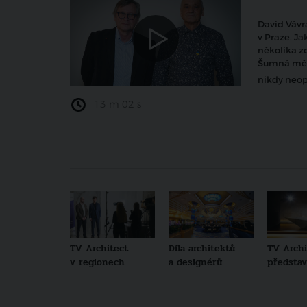
David Vávra
v Praze. J
několika zc
Šumná měst
nikdy neop
13 m 02 s
TV Architect
Díla architektů
TV Archi
v regionech
a designérů
představu