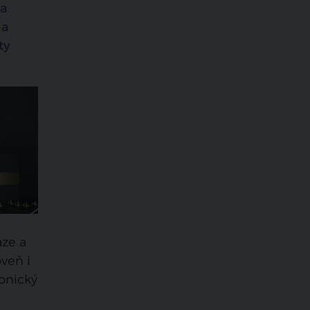
za
 a
ty
aze a
veň i
onický