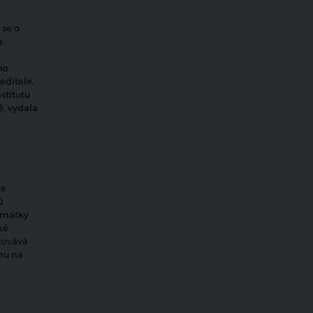
 se o
a
ho
editele,
stitutu
ě, vydala
je
ů
památky
ké
covává
nu na