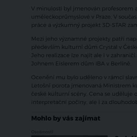
V minulosti byl jmenován profesorem a
uměleckoprůmyslové v Praze. V současn
práce a výzkumný projekt 3D-STAR zaměř
Mezi jeho významné projekty patří napří
především kulturní dům Crystal v České
Jeho realizace lze najít ale i v zahranič
Johnem Eislerem dům IBA v Berlíně.
Ocenění mu bylo uděleno v rámci slavn
Letošní porota jmenovaná Ministrem 
české kulturní scény. Cena se uděluje
interpretační počiny, ale i za dlouhod
Mohlo by vás zajímat
Osobnosti