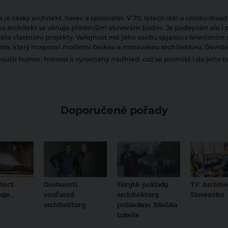
 je český architekt, herec a spisovatel. V 70. letech stál u vzniku diva
ako architekt se věnuje především obnovám budov. Je podepsán ale i 
ela vlastními projekty. Veřejnost má jeho osobu spjatou s televizním
a, který mapoval moderní českou a moravskou architekturu. Davida
ouští humor, hravost a vyrovnaný nadhled, což se promítá i do jeho t
Doporučené pořady
tect
Osobnosti
Skryté poklady
TV Archite
je...
současné
architektury
Slovensku
architektury
pohledem Zdeňka
Lukeše