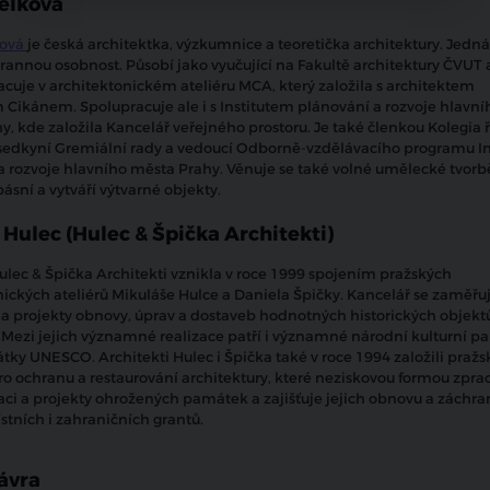
elková
ková
je česká architektka, výzkumnice a teoretička architektury. Jedná
trannou osobnost. Působí jako vyučující na Fakultě architektury ČVUT 
acuje v architektonickém ateliéru MCA, který založila s architektem
 Cikánem. Spolupracuje ale i s Institutem plánování a rozvoje hlavní
, kde založila Kancelář veřejného prostoru. Je také členkou Kolegia ř
edkyní Gremiální rady a vedoucí Odborně-vzdělávacího programu In
a rozvoje hlavního města Prahy. Věnuje se také volné umělecké tvorb
básní a vytváří výtvarné objekty.
 Hulec (Hulec & Špička Architekti)
ulec & Špička Architekti vznikla v roce 1999 spojením pražských
nických ateliérů Mikuláše Hulce a Daniela Špičky. Kancelář se zaměřu
a projekty obnovy, úprav a dostaveb hodnotných historických objekt
ů. Mezi jejich významné realizace patří i významné národní kulturní 
ky UNESCO. Architekti Hulec i Špička také v roce 1994 založili pražs
o ochranu a restaurování architektury, které neziskovou formou zpra
i a projekty ohrožených památek a zajišťuje jejich obnovu a záchra
stních i zahraničních grantů.
ávra