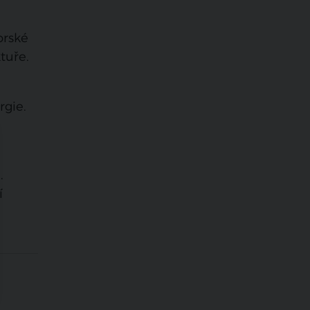
orské
tuře.
rgie.
.
í