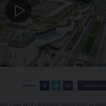
zrušit
Sdílet na
ODEBÍRAT NOV
ožen v roce 2012 v Bratislavě. Našimi hosty ve studi