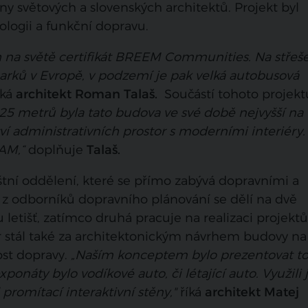
y světových a slovenských architektů. Projekt byl
logii a funkční dopravu.
h na světě certifikát BREEM Communities. Na střeš
 parků v Evropě, v podzemí je pak velká autobusová
íká
architekt Roman Talaš.
Součástí tohoto projektu
25 metrů byla tato budova ve své době nejvyšší na
í administrativních prostor s moderními interiéry.
AM,“
doplňuje
Talaš.
láštní oddělení, které se přímo zabývá dopravními a
ý z odborníků dopravního plánování se dělí na dvě
 letišť, zatímco druhá pracuje na realizaci projektů
liér stál také za architektonickým návrhem budovy 
st dopravy.
„Naším konceptem bylo prezentovat t
xponáty bylo vodíkové auto, či létající auto. Využili
romítací interaktivní stěny,"
říká
architekt Matej