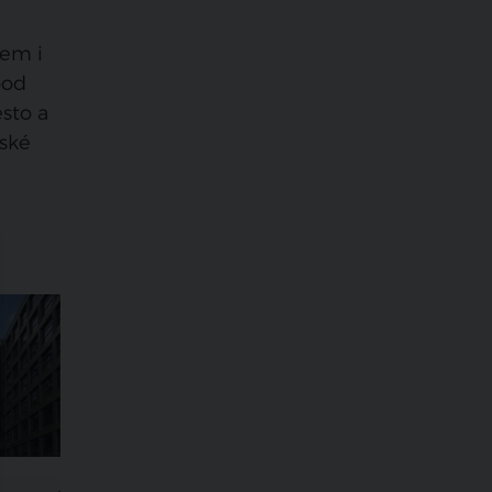
nem i
pod
sto a
eské