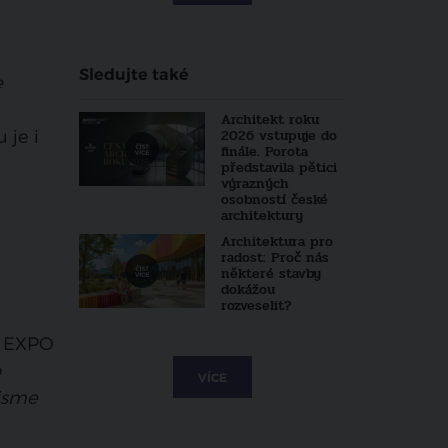
Sledujte také
e
Architekt roku
 je i
2026 vstupuje do
finále. Porota
představila pětici
výrazných
osobností české
architektury
Architektura pro
radost: Proč nás
některé stavby
dokážou
rozveselit?
na EXPO
o
VÍCE
 jsme