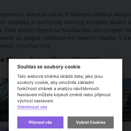
rojektům, které se od těch běžných odlišují desig
ch projektů je technicky náročný komplex budov 
 Dále ateliér chystá na Kopčianske ulici projekt Ne
 Ateliér se zabývá i plánováním školních budov. V Č
rojektu Smíchov City.
 na Slovensku“ můžete vidět
ZDE
.
Souhlas se soubory cookie
Tato webová stránka ukládá data, jako jsou
soubory cookie, aby umožnila základní
funkčnost stránek a analýzu návštěvnosti.
Nastavení můžete kdykoli změnit nebo přijmout
výchozí nastavení.
Odmítnout vše
Přijmout vše
Vybrat Cookies