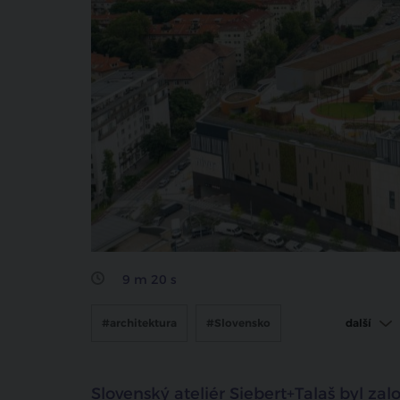
sdílet na facebooku
9 m 20 s
#architektura
#Slovensko
další
#siebert+talaš
Slovenský ateliér Siebert+Talaš byl zal