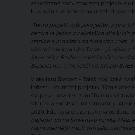
zanedbané zóny moderní projekty z díln
budován s ohledem na udržitelnost, eko
„Tento projekt měl jako jeden z prvníc
centra je jeden z největších střešních
stanice a množství parkovacích míst,“
ř
výšková budova Nivy Tower.
„S výškou 1
Slovensku. Budova nabízí velké množstv
Budova má ty nejlepší certifikáty BREE
V ateliéru Siebert + Talaš mají také zv
infrastrukturními projekty. Tým složen
skupiny - první se zaměřuje na výstavbu
silniční a městské infrastruktury. Ate
2020, kde byla prezentována budoucno
nejlepší, co na Slovensku vzniká. Mezi e
nejmodernější možnosti jako například p