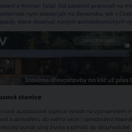
Siebert a Roman Talaš. Od založení pracovali na ma
polečnost nyní působí jak na Slovensku, tak v Čes
pady, které dosahují nových architektonických vý
usová stanice
a nové autobusové stanice vyrostl na významném m
 život a atmosféru do svého okolí i samotného hlavn
městský bulvár plný života a přináší do dlouhodobě