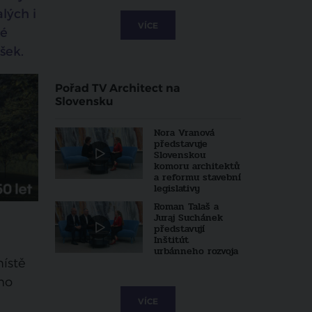
lých i
VÍCE
ké
šek.
Pořad TV Architect na
Slovensku
Nora Vranová
představuje
Slovenskou
komoru architektů
a reformu stavební
legislativy
Roman Talaš a
Juraj Suchánek
představují
Inštitút
urbánneho rozvoja
ístě
ího
VÍCE