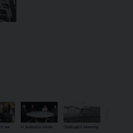
ct na
U jednoho stolu
Chátrající skvosty
Architekti no
generace