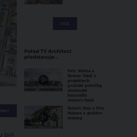
VÍCE
Pořad TV Architect
představuje...
Petr Vašina a
Roman Talaš o
projektech
pražské pobočky
slovenské
kanceláře
Siebert+Talaš
Robert Man a Petr
INKY
Malena z ateliéru
malang
u byli