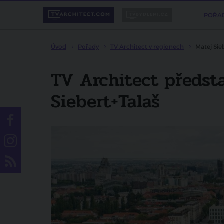
POŘA
Úvod
Pořady
TV Architect v regionech
Matej Sie
TV Architect předsta
Siebert+Talaš
Líbí se vám pořad?
Sdílejte ho svým přátelům.