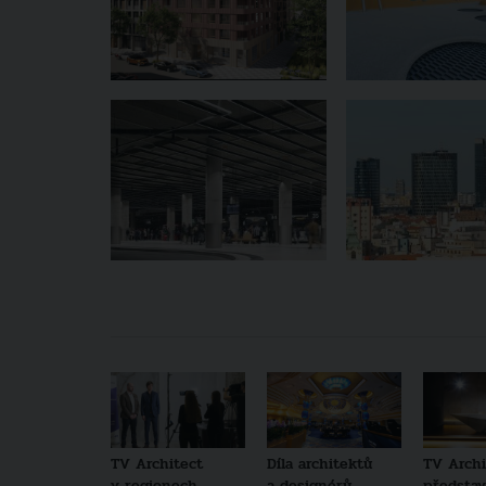
TV Architect
Díla architektů
TV Archi
v regionech
a designérů
představu