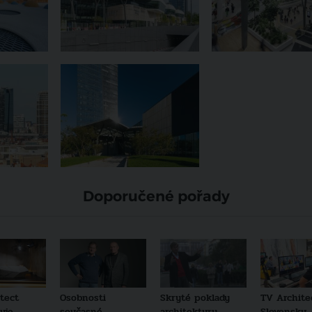
Doporučené pořady
tect
Osobnosti
Skryté poklady
TV Archite
je...
současné
architektury
Slovensku