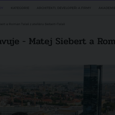
DY
KATEGORIE
ARCHITEKTI, DEVELOPEŘI A FIRMY
AKADEMI
bert a Roman Talaš z ateliéru Siebert+Talaš
vuje - Matej Siebert a Rom
Další video
TV Architect představuje - Jan Konečný
a Jiří Brosch ze společnosti HT WOOD