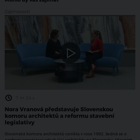
Mohlo by vás zajímat
Zajímavosti
7 m 24 s
Nora Vranová představuje Slovenskou
komoru architektů a reformu stavební
legislativy
Slovenská komora architektů vznikla v roce 1992. Jedná se o
profesní organizaci sdružující architekty na Slovensku. Hlavním