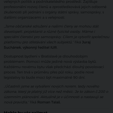
veřejných politik a podnikatelského prostředí. Zajišťuje
profesionální rozvoj členů a zprostředkovává jejich odborné
zkušenosti při jednání s orgány státní správy, samosprávy, s
dalšími organizacemi a s veřejností.
„Jsme občanské sdružení a našimi členy se mohou stát
developeři, projektanti a různé fyzické osoby. Máme i
speciální členství pro samosprávy. Cílem je vytvořit společnou
platformu pro střetávání všech subjektů,“
říká
Juraj
Suchánek, výkonný ředitel IUR.
Dostupnost bydlení v Bratislavě je dlouhodobým
problémem. Pomoci může jedině nová výstavba bytů.
Každému novému bytu však předchází dlouhý povolovací
proces. Ten trvá v průměru přes půl roku, podle nové
legislativy to bude moci být maximálně 90 dní.
„Účastnili jsme se vytváření nových norem, tedy nového
zákona, který je platný již více než měsíc. Je to zákon č.200 o
územním plánování. Aktuálně je v účinnosti a nastavují se
nová pravidla,“
říká
Roman Talaš.