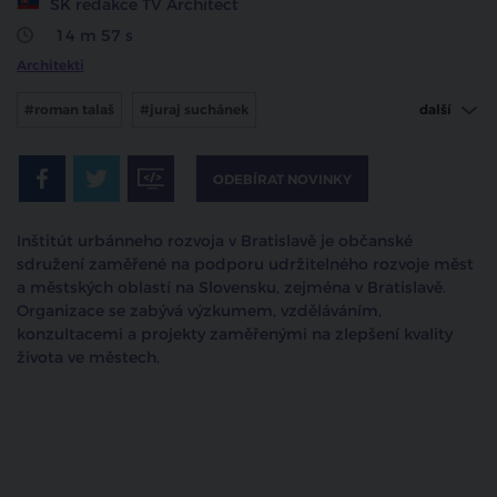
SK redakce TV Architect
14 m 57 s
Architekti
#roman talaš
#juraj suchánek
další
#institut urbánního rozvoje
#Bratislava
#Slovensko
ODEBÍRAT NOVINKY
Inštitút urbánneho rozvoja v Bratislavě je občanské
sdružení zaměřené na podporu udržitelného rozvoje měst
a městských oblastí na Slovensku, zejména v Bratislavě.
Organizace se zabývá výzkumem, vzděláváním,
konzultacemi a projekty zaměřenými na zlepšení kvality
života ve městech.