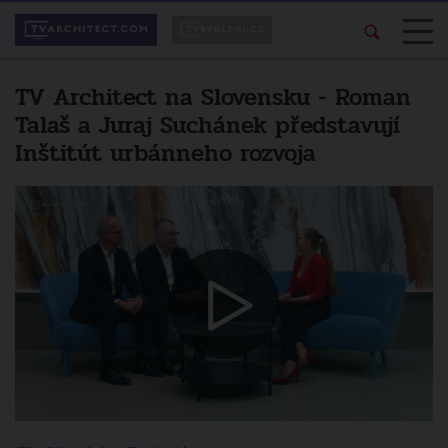
TV Architect na Slovensku - Roman
Talaš a Juraj Suchánek představují
Inštitút urbánneho rozvoja
Líbí se vám pořad?
Další video
Sdílejte ho svým
TV Architect na Slovensku - Daniel
přátelům.
Kubiš z ateliéru KubisArchitekti
zrušit
sdílet na facebooku