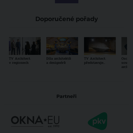
Doporučené pořady
TV Architect
Díla architektů
TV Architect
Osobno
v regionech
a designérů
představuje...
součas
archit
Partneři