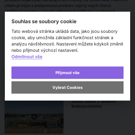
cílem je hájit a podporovat profesní zájmy svých členů,
zajišťovat vysokou úroveň odborné kvalifikace a odborné
činnosti v oblasti architektury a krajinné architektury a také
Souhlas se soubory cookie
dbát na dodržování profesní etiky.
Tato webová stránka ukládá data, jako jsou soubory
cookie, aby umožnila základní funkčnost stránek a
analýzu návštěvnosti. Nastavení můžete kdykoli změnit
Pořad TV Architect na Slovensku
nebo přijmout výchozí nastavení.
Odmítnout vše
Projekt Chaloupkova v
Bratislavě navrhnou
Přijmout vše
architekti z Itálie
Vybrat Cookies
Daniel Kubiš z ateliéru
KubisArchitekti