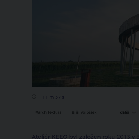
sdílet na facebooku
11 m 37 s
#architektura
#jiří vojtěšek
další
#keeo architekti
#jakub roleček
Ateliér KEEO byl založen roku 2013 v Br