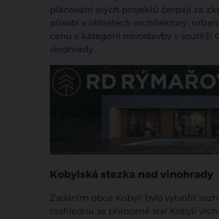
plánování svých projektů čerpají ze zku
působí v oblastech architektury, urbani
cenu v kategorii novostavby v soutěži
vinohrady.
Kobylská stezka nad vinohrady
Zadáním obce Kobylí bylo vytvořit rozhl
rozhlednu se přirozeně stal Kobylí vrc