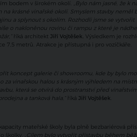
ším bodem v širokém okolí.
„Bylo nám jasné, že k n
 na krásné vinařské okolí. Smyslem stavby neměl 
jinu a splynout s okolím. Rozhodli jsme se vytvořit
píše o nakloněnou rovinu či rampu z které je nádh
žár,“
říká architekt
Jiří Vojtěšek.
Výsledkem je rozh
e 7,5 metrů. Atrakce je přístupná i pro vozíčkáře.
ořit koncept galerie či showroomu, kde by bylo m
mo za vinařskou halou s krásným výhledem na místn
avbu, která se otvírá do prostranství před vinařstvím
prodejna a tanková hala,“
říká
Jiří Vojtěšek
.
kapacity mateřské školy byla plně bezbariérová přís
lo školky.
„Cílem bylo vytvořit přístavbu během bě