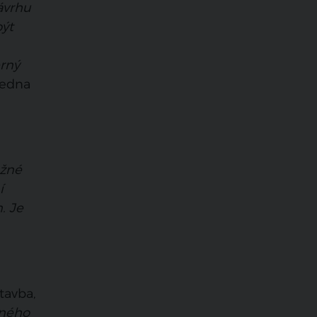
ávrhu
být
erný
ledna
ožné
í
. Je
tavba,
žného