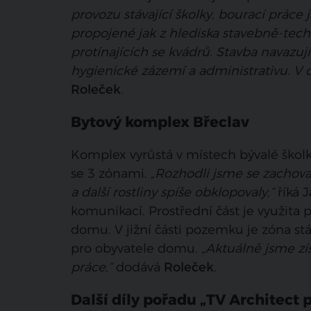
provozu stávající školky, bourací práce
propojené jak z hlediska stavebně-tech
protínajících se kvádrů. Stavba navazují
hygienické zázemí a administrativu. V 
Roleček
.
Bytový komplex Břeclav
Komplex vyrůstá v místech bývalé školky
se 3 zónami.
„Rozhodli jsme se zachovat
a další rostliny spíše obklopovaly,“
říká J
komunikací. Prostřední část je využit
domu. V jižní části pozemku je zóna stá
pro obyvatele domu.
„Aktuálně jsme zí
práce,“
dodává
Roleček
.
Další díly pořadu „TV Architect