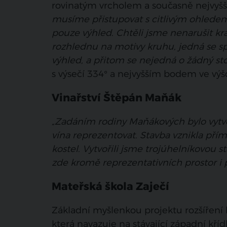
rovinatým vrcholem a současně nejvyš
musíme přistupovat s citlivým ohledem
pouze výhled. Chtěli jsme nenarušit kra
rozhlednu na motivy kruhu, jedná se s
výhled, a přitom se nejedná o žádný sto
s výsečí 334° a nejvyšším bodem ve výšc
Vinařství Štěpán Maňák
„Zadáním rodiny Maňákových bylo vytv
vína reprezentovat. Stavba vznikla pří
kostel. Vytvořili jsme trojúhelníkovou st
zde kromě reprezentativních prostor i 
Mateřská škola Zaječí
Základní myšlenkou projektu rozšíření 
která navazuje na stávající západní kříd