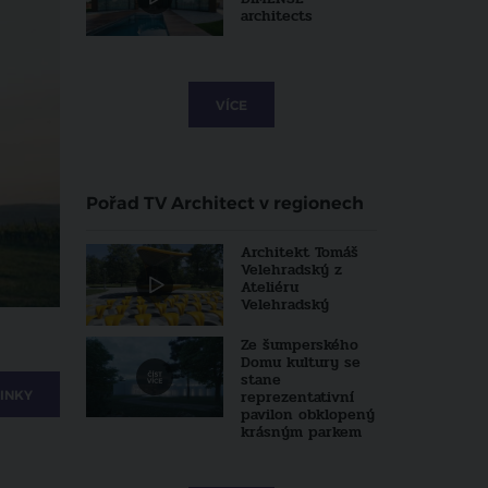
architects
VÍCE
Pořad TV Architect v regionech
Architekt Tomáš
Velehradský z
Ateliéru
Velehradský
Ze šumperského
Domu kultury se
stane
reprezentativní
INKY
pavilon obklopený
krásným parkem