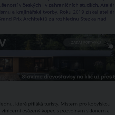
šeností v českých i v zahraničních studiích. Atelér
smu a krajinářské tvorby. Roku 2019 získal ateliér
 Grand Prix Architektů za rozhlednu Stezka nad
ednu, která přiláká turisty. Místem pro kobylskou
h, vinicemi osázený kopec s pozvolným sklonem a