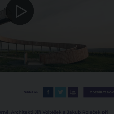
zrušit
Sdílet na
ODEBÍRAT NOV
ně. Architekti Jiří Vojtěšek a Jakub Roleček při