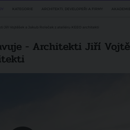
DY
KATEGORIE
ARCHITEKTI, DEVELOPEŘI A FIRMY
AKADEMI
ti Jiří Vojtěšek a Jakub Roleček z ateliéru KEEO architekti
vuje - Architekti Jiří Voj
itekti
Další video
TV Architect představuje - Architekti Jan
Skoumal a Adam Zezula ze studia UYO
architekti