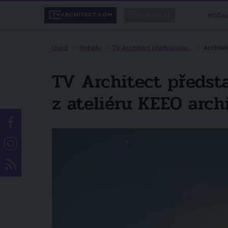
POŘA
Úvod
Pořady
TV Architect představuje...
Architek
TV Architect předsta
z ateliéru KEEO arch
Líbí se vám pořad?
Sdílejte ho svým přátelům.