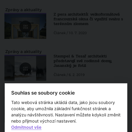
Zprávy a aktuality
Z pera architektů: velkoformátová
francouzská okna či využití svahu s
terénním zlomem
Článek / 10. 7. 2020
Zprávy a aktuality
Stempel & Tesař architekti
představují své rodinné domy,
Jasanský je fotil
Článek / 6. 2. 2019
Souhlas se soubory cookie
Zprávy a aktuality
Stempel & Tesař architekti: Co jsme
Tato webová stránka ukládá data, jako jsou soubory
dokázali za deset let
cookie, aby umožnila základní funkčnost stránek a
Článek / 2. 1. 2019
analýzu návštěvnosti. Nastavení můžete kdykoli změnit
nebo přijmout výchozí nastavení.
Odmítnout vše