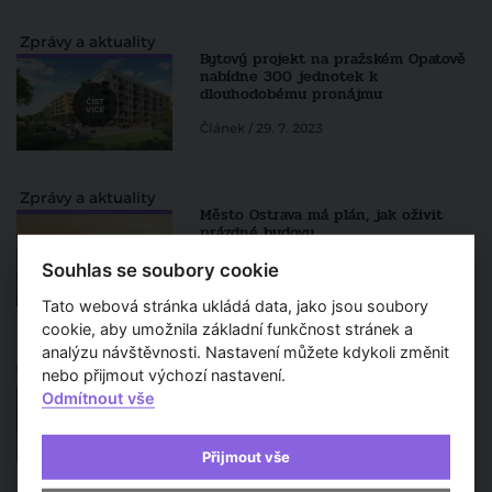
Zprávy a aktuality
Bytový projekt na pražském Opatově
nabídne 300 jednotek k
dlouhodobému pronájmu
Článek / 29. 7. 2023
Zprávy a aktuality
Město Ostrava má plán, jak oživit
prázdné budovy
Článek / 13. 12. 2022
Souhlas se soubory cookie
Tato webová stránka ukládá data, jako jsou soubory
cookie, aby umožnila základní funkčnost stránek a
analýzu návštěvnosti. Nastavení můžete kdykoli změnit
Zprávy a aktuality
V Praze by mohlo získat nájemní byt
nebo přijmout výchozí nastavení.
zhruba sto tisíc zaměstnanců
Odmítnout vše
Článek / 5. 12. 2022
Přijmout vše