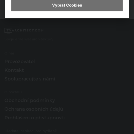
Vybrat Cookies
Spojujeme svět architektury
O nás
Provozovatel
Kontakt
Spolupracujte s námi
O portálu
Obchodní podmínky
Ochrana osobních údajů
Prohlášení o přístupnosti
Hledáte inspiraci pro bydlení?