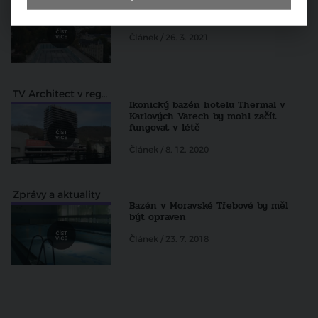
Odstartovaly hlavní práce na opravě
bazénu karlovarského hotelu Thermal
Článek / 26. 3. 2021
TV Architect v regionech
Ikonický bazén hotelu Thermal v
Karlových Varech by mohl začít
fungovat v létě
Článek / 8. 12. 2020
Zprávy a aktuality
Bazén v Moravské Třebové by měl
být opraven
Článek / 23. 7. 2018