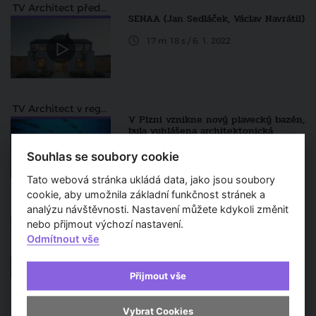
TV Architect představuje
SENAA (Jan Sedláček, Václav Navrátil)
17 m 18 s / 6. 1. 2022
TV Architect v regionech
V Plzni vznikne nový plavecký bazén,
byla vyhlášena architektonická
soutěž
Souhlas se soubory cookie
Článek / 22. 11. 2021
Tato webová stránka ukládá data, jako jsou soubory
cookie, aby umožnila základní funkčnost stránek a
TV Architect v regionech
analýzu návštěvnosti. Nastavení můžete kdykoli změnit
V Brně odstartovala dlouho
nebo přijmout výchozí nastavení.
očekávaná stavba nového bazénu
Odmítnout vše
Článek / 2. 10. 2021
Přijmout vše
Zprávy a aktuality
Vybrat Cookies