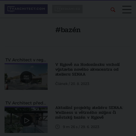
#bazén
TV Architect v regionech
V Kyjově na Hodonínsku vrcholí
výstavba nového akvacentra od
atelieru SENAA
Článek / 20. 8. 2023
TV Architect představuje
Aktuální projekty ateliéru SENAA:
Wellness u větrného mlýnu či
městský bazén v Kyjově
9 m 26 s / 29. 6. 2023