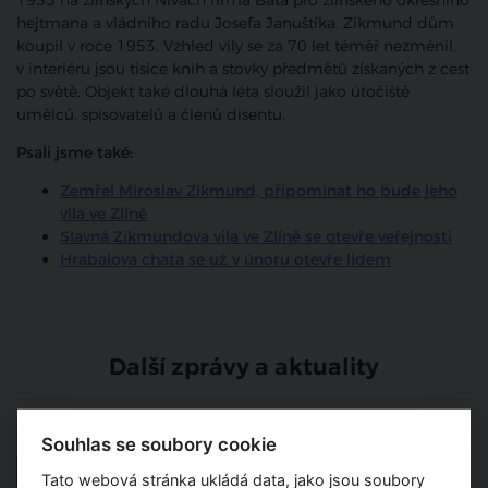
1935 na zlínských Nivách firma Baťa pro zlínského okresního
hejtmana a vládního radu Josefa Januštíka. Zikmund dům
koupil v roce 1953. Vzhled vily se za 70 let téměř nezměnil,
v interiéru jsou tisíce knih a stovky předmětů získaných z cest
po světě. Objekt také dlouhá léta sloužil jako útočiště
umělců, spisovatelů a členů disentu.
Psali jsme také:
Zemřel Miroslav Zikmund, připomínat ho bude jeho
vila ve Zlíně
Slavná Zikmundova vila ve Zlíně se otevře veřejnosti
Hrabalova chata se už v únoru otevře lidem
Další zprávy a aktuality
TV Architect představuje -
Urbanistická studie areálu
Souhlas se soubory cookie
Nemocnice Tomáše Bati ve
Zlíně od kanceláře Casua
Tato webová stránka ukládá data, jako jsou soubory