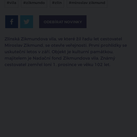
#vila
#zikmundo
#zlín
#miroslav zikmund
ODEBÍRAT NOVINKY
Zlínská Zikmundova vila, ve které žil řadu let cestovatel
Miroslav Zikmund, se otevře veřejnosti. První prohlídky se
uskuteční letos v září. Objekt je kulturní památkou,
majitelem je Nadační fond Zikmundova vila. Známý
cestovatel zemřel loni 1. prosince ve věku 102 let.