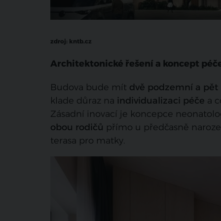
zdroj: kntb.cz
Architektonické řešení a koncept péč
Budova bude mít
dvě podzemní a pět
klade důraz na
individualizaci péče
a c
Zásadní inovací je koncepce neonatol
obou rodičů
přímo u předčasně naroze
terasa pro matky.