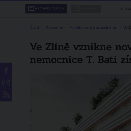
POŘA
Úvod
Kategorie
Architektura a urbanismus
Ve Z
Ve Zlíně vznikne no
nemocnice T. Bati zí