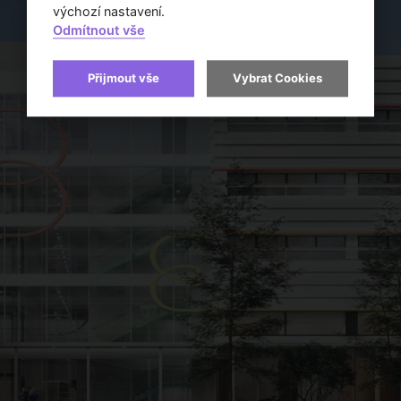
výchozí nastavení.
Odmítnout vše
Přijmout vše
Vybrat Cookies