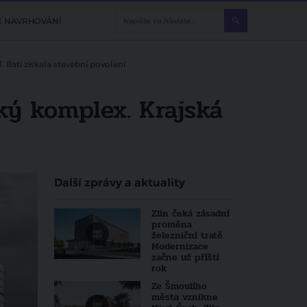
E NAVRHOVÁNÍ
Bati získala stavební povolení
ký komplex. Krajská
Další zprávy a aktuality
Zlín čeká zásadní
proměna
železniční tratě.
Modernizace
začne už příští
rok
Ze Šmoulího
města vznikne