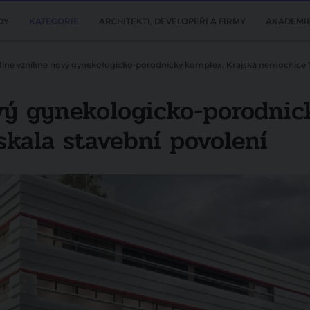
DY
KATEGORIE
ARCHITEKTI, DEVELOPEŘI A FIRMY
AKADEMI
líně vznikne nový gynekologicko-porodnický komplex. Krajská nemocnice T. 
vý gynekologicko-porodnic
skala stavební povolení