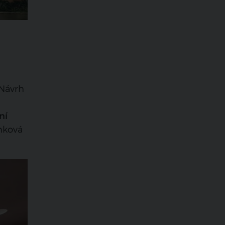
 Návrh
ní
nková