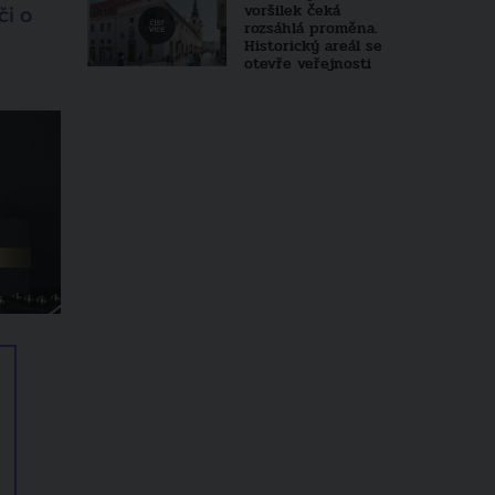
voršilek čeká
či o
rozsáhlá proměna.
Historický areál se
otevře veřejnosti