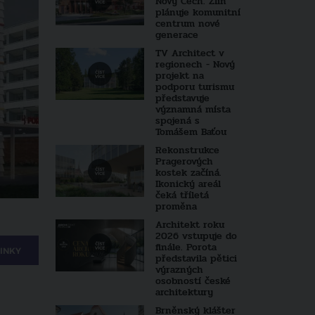
Nový Čech. Zlín
plánuje komunitní
centrum nové
generace
TV Architect v
regionech - Nový
projekt na
podporu turismu
představuje
významná místa
spojená s
Tomášem Baťou
Rekonstrukce
Pragerových
kostek začíná.
Ikonický areál
čeká tříletá
proměna
Architekt roku
2026 vstupuje do
finále. Porota
INKY
představila pětici
výrazných
osobností české
architektury
Brněnský klášter