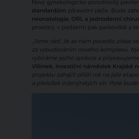
Nový gynekologicko-porodnický pavilon
standardům
zdravotní péče. Bude zah
neonatologie, ORL a jednodenní chirur
prostory, v podzemí pak parkoviště a t
„
Jsme rádi, že se nám povedlo získat st
za vybudováním nového komplexu. Nyn
vybíráme jejího správce a připravujeme
Vilímek, investiční náměstek Krajské 
projektu zahájili příští rok na jaře et
a přeložek inženýrských sítí. Poté bud