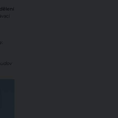
ddělení
vací
y,
budov