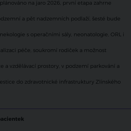
e plánováno na jaro 2026, první etapa zahrne
odzemní a pět nadzemních podlaží, šesté bude
nekologie s operačními sály, neonatologie, ORL i
ualizaci péče, soukromí rodiček a možnost
e a vzdělávací prostory, v podzemí parkování a
nvestice do zdravotnické infrastruktury Zlínského
pacientek