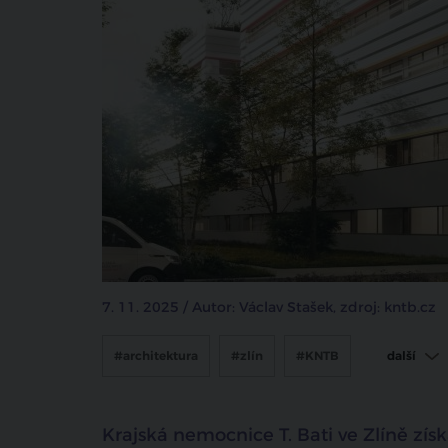
7. 11. 2025 / Autor: Václav Stašek, zdroj: kntb.cz
#architektura
#zlín
#KNTB
další
#porodnice Zlín
Krajská nemocnice T. Bati ve Zlíně zís