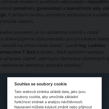
 přinese moderní prostředí odpovídající
nejvyšším
rnovat
porodnici, gynekologii s operačními sály, o
gii.
V přízemí budou umístěny ambulance a vzdělá
echnické zázemí.
avební povolení, je to významný milník v cestě
í dokončujeme dokumentaci pro provedení stavb
 soutěž na zhotovitele stavby
,“ uvedl
Ing. Ladislav
nemocnice T. Bati
a dodal: „
Rádi bychom realizaci
apou přípravy území, zahrnující demolice dotčených 
e následovat samotná výstavba objektu.
“
Souhlas se soubory cookie
Tato webová stránka ukládá data, jako jsou
soubory cookie, aby umožnila základní
funkčnost stránek a analýzu návštěvnosti.
Nastavení můžete kdykoli změnit nebo přijmout