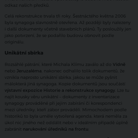
odkaz našich předků.
Celá rekonstrukce trvala tři roky. Šestnáctého května 2006
byla synagoga slavnostně otevřena. Až později byly nalezeny
i další dokumenty včetně stavebních plánů. Ty posloužily jen
jako potvrzení, že se podařilo budovu obnovit podle
originálu.
Unikátní sbírka
Rozsáhlé pátrání, které Michala Klímu zaválo až do
Vídně
nebo
Jeruzaléma
, nakonec odhalilo tolik dokumentů, že
vznikla naprosto unikátní sbírka, jakou se může pyšnit
málokterá jiná synagoga. Kopie dokumentů jsou součástí
výstavní expozice Historie a rekonstrukce synagogy
. Lze tu
najít kousky věru unikátní – dokumenty z inventarizace
synagogy prováděné při jejím zabírání či korespondenci
mezi úředníky, kteří zábor prováděli. Mimochodem podle
historiků to byla uměle vytvořená agenda, která neměla za
úkol nic jiného než oddálit nebo v ideálním případě úplně
zabránit
narukování úředníků na frontu
.