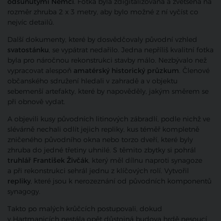
odsunutými Němci
. Fotka byla zdigitalizována a zvětšena na
rozměr zhruba 2 x 3 metry, aby bylo možné z ní vyčíst co
nejvíc detailů.
Další dokumenty, které by dosvědčovaly původní vzhled
svatostánku
, se vypátrat nedařilo. Jedna nepříliš kvalitní fotka
byla pro náročnou rekonstrukci stavby málo. Nezbývalo než
vypracovat alespoň
amatérský historický průzkum
. Členové
občanského sdružení hledali v zahradě a v objektu
sebemenší artefakty, které by napověděly, jakým směrem se
při obnově vydat.
A objevili kusy původních litinových zábradlí, podle nichž ve
slévárně nechali odlít jejich repliky, kus téměř kompletně
zničeného původního okna nebo torzo dveří, které byly
zhruba do jedné třetiny uhnilé. S těmito zbytky si pohrál
truhlář František Živčák
, který měl dílnu naproti synagoze
a při rekonstrukci sehrál jednu z klíčových rolí. Vytvořil
repliky
, které jsou k nerozeznání od původních komponentů
synagogy.
Takto po malých krůčcích postupovali, dokud
v Hartmanicích nestála opět důstojná budova hrdě nesoucí