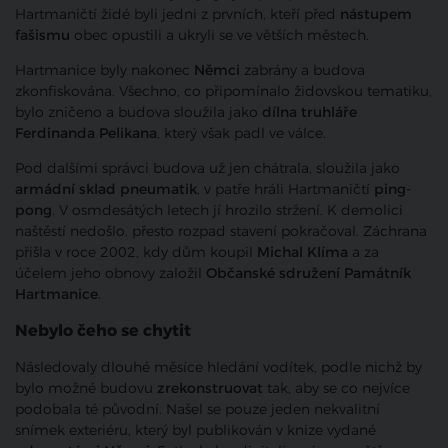
Hartmaničtí židé byli jedni z prvních, kteří před
nástupem
fašismu
obec opustili a ukryli se ve větších městech.
Hartmanice byly nakonec
Němci
zabrány a budova
zkonfiskována. Všechno, co připomínalo židovskou tematiku,
bylo zničeno a budova sloužila jako
dílna truhláře
Ferdinanda Pelikana
, který však padl ve válce.
Pod dalšími správci budova už jen chátrala, sloužila jako
armádní sklad pneumatik
, v patře hráli Hartmaničtí
ping-
pong
. V osmdesátých letech jí hrozilo stržení. K demolici
naštěstí nedošlo, přesto rozpad stavení pokračoval. Záchrana
přišla v roce 2002, kdy dům koupil
Michal Klíma
a za
účelem jeho obnovy založil
Občanské sdružení Památník
Hartmanice
.
Nebylo čeho se chytit
Následovaly dlouhé měsíce hledání vodítek, podle nichž by
bylo možné budovu
zrekonstruovat
tak, aby se co nejvíce
podobala té původní. Našel se pouze jeden nekvalitní
snímek exteriéru, který byl publikován v knize vydané