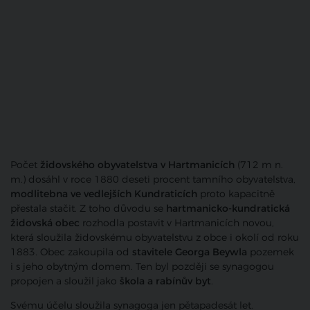
Počet
židovského obyvatelstva v Hartmanicích
(712 m n.
m.) dosáhl v roce 1880 deseti procent tamního obyvatelstva,
modlitebna ve vedlejších Kundraticích
proto kapacitně
přestala stačit. Z toho důvodu se
hartmanicko-kundratická
židovská obec
rozhodla postavit v Hartmanicích novou,
která sloužila židovskému obyvatelstvu z obce i okolí od roku
1883. Obec zakoupila od
stavitele Georga Beywla
pozemek
i s jeho obytným domem. Ten byl později se synagogou
propojen a sloužil jako
škola a rabínův byt
.
Svému účelu sloužila synagoga jen pětapadesát let.