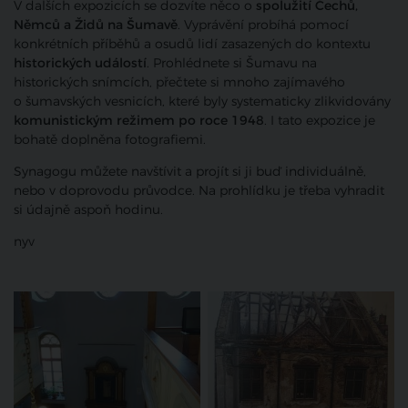
V dalších expozicích se dozvíte něco o
spolužití Čechů,
Němců a Židů na Šumavě
. Vyprávění probíhá pomocí
konkrétních příběhů a osudů lidí zasazených do kontextu
historických událostí
. Prohlédnete si Šumavu na
historických snímcích, přečtete si mnoho zajímavého
o šumavských vesnicích, které byly systematicky zlikvidovány
komunistickým režimem po roce 1948
. I tato expozice je
bohatě doplněna fotografiemi.
Synagogu můžete navštívit a projít si ji buď individuálně,
nebo v doprovodu průvodce. Na prohlídku je třeba vyhradit
si údajně aspoň hodinu.
nyv