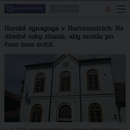
Horská synagoga v Hartmanicích: Na
dlouhé roky zhasla, aby mohla po
čase zase svítit
4. 12. 2018 / Autor: WIkimedia commons/ JItka Erbenová