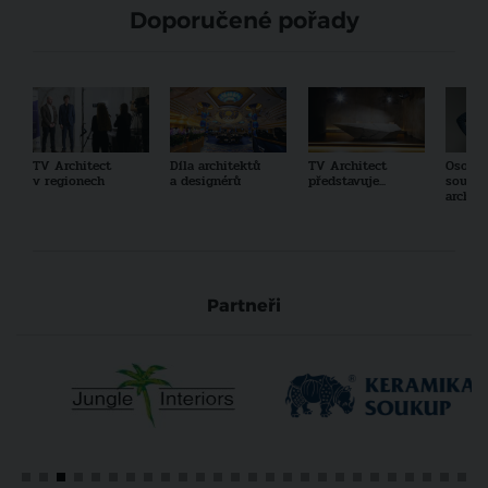
Doporučené pořady
TV Architect
Díla architektů
TV Architect
Osobno
v regionech
a designérů
představuje...
součas
archit
Partneři