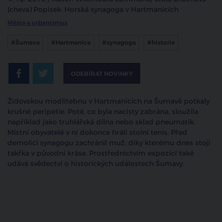
(cheva) Popisek: Horská synagoga v Hartmanicích
Města a urbanismus
#Šumava
#Hartmanice
#synagoga
#historie
ODEBÍRAT NOVINKY
Židovskou modlitebnu v Hartmanicích na Šumavě potkaly
krušné peripetie. Poté, co byla nacisty zabrána, sloužila
například jako truhlářská dílna nebo sklad pneumatik.
Místní obyvatelé v ní dokonce hráli stolní tenis. Před
demolicí synagogu zachránil muž, díky kterému dnes stojí
takřka v původní kráse. Prostřednictvím expozicí také
udává svědectví o historických událostech Šumavy.