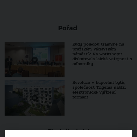
Pořad
Kudy pojedou tramvaje na
pražském Václavském
náměstí? Na workshopu
diskutovala laická veřejnost s
odborníky
Revoluce v kupování bytů,
společnost Trigema nabízí
elektronické vyřízení
formalit
Sledujte také