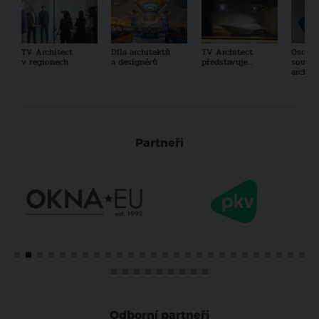
TV Architect
Díla architektů
TV Architect
Osobno
v regionech
a designérů
představuje...
součas
archit
Partneři
Odborní partneři