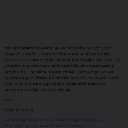
Vedl
architektonický atelier v Mnichově
a realizoval řadu
projektů v měřítku mezi
architekturou a urbanismem
.
Vyučoval na
univerzitách v Ithace, Mnichově a v Lublani
. Byl
emeritním profesorem architektonického navrhování a
urbanismu Hochschule v Mnichově
. Zároveň se věnoval
vědecké a publicistické činnosti
. Jeho hlavní oblasti zájmu
byla
architektura a topografie, vztah architektury a
urbanismu a dílo Josipa Plečnika
.
nyv
Psali jsme také:
Tomáš Valena, jeden z největších znalců Plečnika, se
představí na Fakultě architektury v Praze