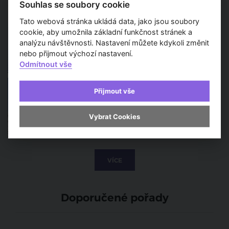
Souhlas se soubory cookie
Tak trochu vodní svět bez
Tato webová stránka ukládá data, jako jsou soubory
filmového plátna. Dánové
cookie, aby umožnila základní funkčnost stránek a
navrhli plovoucí město
analýzu návštěvnosti. Nastavení můžete kdykoli změnit
nebo přijmout výchozí nastavení.
Odmítnout vše
Hermann Helmer, otec
koncertních a divadelních
Přijmout vše
budov, zemřel před sto lety
Vybrat Cookies
VÍCE
Doporučené pořady