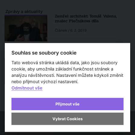
Zprávy a aktuality
Zemřel architekt Tomáš Valena,
znalec Plečnikova díla
Článek / 6. 2. 2019
Souhlas se soubory cookie
Osobnosti
Otto Rothmayer: Architekt ve
Tato webová stránka ukládá data, jako jsou soubory
službách Pražského hradu
cookie, aby umožnila základní funkčnost stránek a
Článek / 26. 9. 2018
analýzu návštěvnosti. Nastavení můžete kdykoli změnit
nebo přijmout výchozí nastavení.
Odmítnout vše
Přijmout vše
Vybrat Cookies
Spojujeme svět architektury