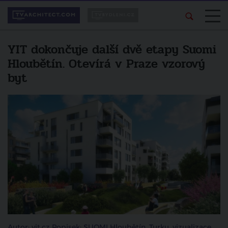
YIT dokončuje další dvě etapy Suomi
Hloubětín. Otevírá v Praze vzorový
byt
Autor: yit.cz Popisek: SUOMI Hloubětín, Turku, vizualizace