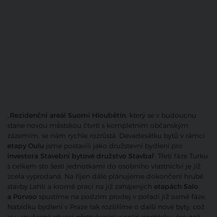
„
Rezidenční areál Suomi Hloubětín
, který se v budoucnu
stane novou městskou čtvrtí s kompletním občanským
zázemím, se nám rychle rozrůstá. Devadesátku bytů v rámci
etapy Oulu
jsme postavili jako družstevní bydlení pro
investora
Stavební bytové družstvo Stavbař
. Třetí fáze Turku
s celkem sto šesti jednotkami do osobního vlastnictví je již
zcela vyprodaná. Na říjen dále plánujeme dokončení hrubé
stavby Lahti a kromě prací na již zahájených
etapách Salo
a Porvoo
spustíme na podzim prodej v pořadí již osmé fáze.
Nabídku bydlení v Praze tak rozšíříme o další nové byty, což