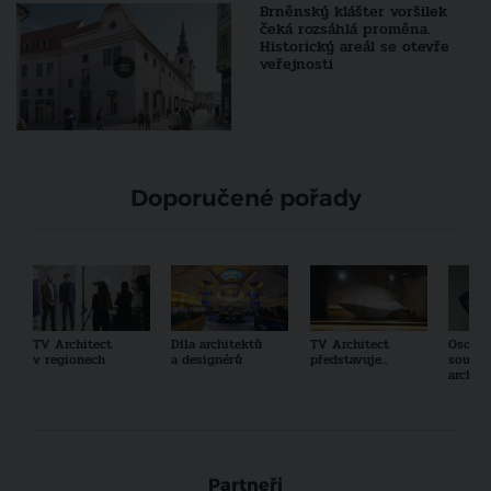
Brněnský klášter voršilek
čeká rozsáhlá proměna.
Historický areál se otevře
veřejnosti
Doporučené pořady
TV Architect
Díla architektů
TV Architect
Osobno
v regionech
a designérů
představuje...
součas
archit
Partneři