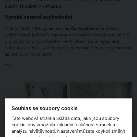
Suomi Hloubětín v Praze 9.
Vysoké cenové zvýhodnění
U příležitosti
100. výročí vzniku Československa
a oslav
svého deseti-letého fungování na českém trhu připravila YIT
pro zájemce o nové bydlení ve finském stylu i speciální
nabídku sta bytů, u kterých získají vysoké cenové zvýhodnění
až 500 000 Kč vč. DPH.
nyv
Souhlas se soubory cookie
Tato webová stránka ukládá data, jako jsou soubory
cookie, aby umožnila základní funkčnost stránek a
analýzu návštěvnosti. Nastavení můžete kdykoli změnit