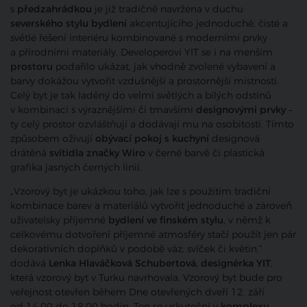
s
předzahrádkou
je již tradičně navržena v duchu
severského stylu bydlení
akcentujícího jednoduché, čisté a
světlé řešení interiéru kombinované s moderními prvky
a přírodními materiály. Developerovi YIT se i na menším
prostoru
podařilo ukázat, jak vhodně zvolené vybavení a
barvy dokážou vytvořit vzdušnější a prostornější místnosti.
Celý byt je tak laděný do velmi světlých a bílých odstínů
v kombinaci s výraznějšími či tmavšími
designovými prvky
–
ty celý prostor ozvláštňují a dodávají mu na osobitosti. Tímto
způsobem oživují
obývací pokoj s kuchyní
designová
drátěná
svítidla značky Wiro
v černé barvě či plastická
grafika jasných černých linií.
„Vzorový byt je ukázkou toho, jak lze s použitím tradiční
kombinace barev a materiálů vytvořit jednoduché a zároveň
uživatelsky příjemné
bydlení ve finském stylu
, v němž k
celkovému dotvoření příjemné atmosféry stačí použít jen pár
dekorativních doplňků v podobě váz, svíček či květin,“
dodává
Lenka Hlaváčková Schubertová, designérka YIT
,
která vzorový byt v Turku navrhovala. Vzorový byt bude pro
veřejnost otevřen během Dne otevřených dveří 12. září
od 14.00 do 18.00 hodin. Ten se uskuteční v
komplexu