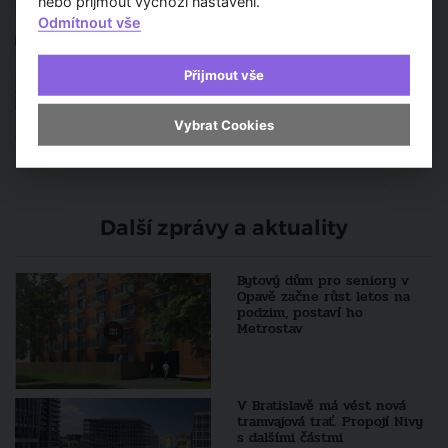
nebo přijmout výchozí nastavení.
Odmítnout vše
Přijmout vše
Vybrat Cookies
Další zprávy a aktuality
Bytový dům pro seniory v
Opavě začne růst letos na
podzim, postaví ho
Metrostav
V Bratislavě má vést nová
tramvajová trať. Propojí Nivy
s dalšími částmi