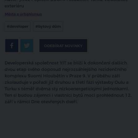
exteriéru
Města a urbanismus
#developer
#bytový dům
ODEBÍRAT NOVINKY
Developerská společnost YIT se blíží k dokončení dalších
dvou etap svého doposud nejrozsáhlejšího rezidenčního
komplexu Suomi Hloubětín v Praze 9. V průběhu září
zkolauduje v pořadí již druhou a třetí fázi výstavby Oulu a
Turku s téměř dvěma sty nízkoenergetickými jednotkami.
Ten si budou zájemci i vlastníci bytů moci prohlédnout 12.
září v rámci Dne otevřených dveří.