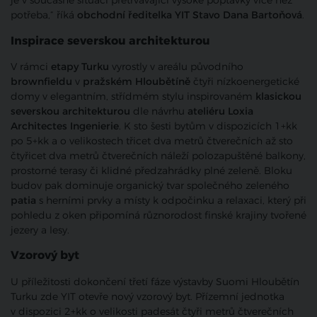
je v současné situaci přetrvávající vysoké poptávky více než
potřeba,“ říká
obchodní ředitelka YIT Stavo Dana Bartoňová
.
Inspirace severskou architekturou
V rámci
etapy Turku
vyrostly v areálu původního
brownfieldu
v
pražském
Hloubětíně
čtyři nízkoenergetické
domy v elegantním, střídmém stylu inspirovaném
klasickou
severskou architekturou
dle návrhu
ateliéru Loxia
Architectes Ingenierie
. K sto šesti bytům v dispozicích 1+kk
po 5+kk a o velikostech třicet dva metrů čtverečních až sto
čtyřicet dva metrů čtverečních náleží polozapuštěné balkony,
prostorné terasy či klidné předzahrádky plné zeleně. Bloku
budov pak dominuje organický tvar společného zeleného
patia
s herními prvky a místy k odpočinku a relaxaci, který při
pohledu z oken připomíná různorodost finské krajiny tvořené
jezery a lesy.
Vzorový byt
U příležitosti dokončení třetí fáze výstavby Suomi Hloubětín
Turku zde YIT otevře nový vzorový byt. Přízemní jednotka
v dispozici 2+kk o velikosti padesát čtyři metrů čtverečních