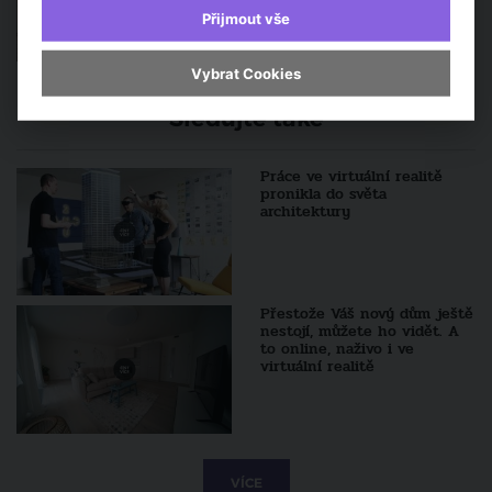
Přijmout vše
Vybrat Cookies
Sledujte také
Práce ve virtuální realitě
pronikla do světa
architektury
Přestože Váš nový dům ještě
nestojí, můžete ho vidět. A
to online, naživo i ve
virtuální realitě
VÍCE