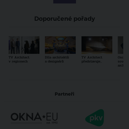
Doporučené pořady
TV Architect
Díla architektů
TV Architect
Osobno
v regionech
a designérů
představuje...
součas
archit
Partneři