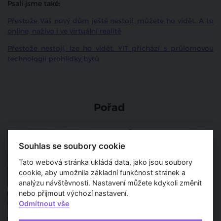
Psali jsme také:
Přestože Váš nový dům ještě nestojí, můžete ho vidět. A to
online, naživo i ve virtuální realitě
Přestože nestojí, lze ho vidět. YIT přichází s průlomovou
technologií prohlídky bytů
Pořad
Do Česka přichází slovenská
developerská společnost VI
Souhlas se soubory cookie
GROUP. Představí se
projektem Velvaria
Tato webová stránka ukládá data, jako jsou soubory
Residence
cookie, aby umožnila základní funkčnost stránek a
analýzu návštěvnosti. Nastavení můžete kdykoli změnit
nebo přijmout výchozí nastavení.
Kancelářskou budovu DRN na
Národní třídě nově vlastní
Odmítnout vše
společnost KGAL