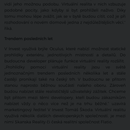
vidí jeho možnou podobu. Virtuální realita v nich vzbuzuje
podobné pocity, jako kdyby si byt prohlíželi naživo. Díky
tomu mohou lépe zvážit, jak se v bytě budou cítit, což je při
rozhodování o novém domově jedna z nejdůležitějších věcí,“
říká.
Trendem posledních let
V Invest využívá brýle Oculus, které nabízí možnost statické
prohlídky exteriéru, jednotlivých místností a detailů. Do
budoucna developer plánuje funkce virtuální reality rozšířit.
„Prohlídky pomocí virtuální reality jsou ve světě
jednoznačným trendem posledních několika let a stále
častěji pronikají také na český trh. V budoucnu se přitom
stanou naprosto běžnou součástí našeho oboru. Zároveň
budou nabízet stále realističtější uživatelský zážitek. Chceme
být přitom mezi těmi developery, kteří budou zákazníkům
nabízet vždy o něco více než je na trhu běžné,“ uzavírá
marketingový ředitel V Invest Tomáš Škoda. Virtuální realitu
využívá několik dalších developerských společností, je mezi
nimi Skanska Reality či česká realitní společnost Flatio.