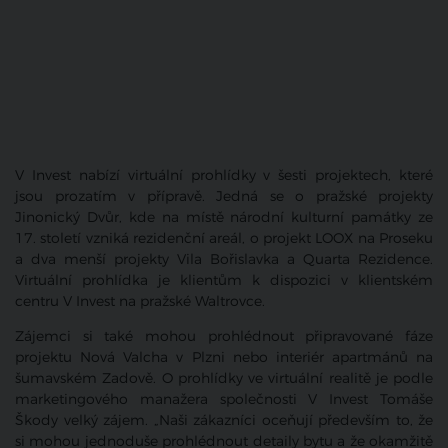
V Invest nabízí virtuální prohlídky v šesti projektech, které
jsou prozatím v přípravě. Jedná se o pražské projekty
Jinonický Dvůr, kde na místě národní kulturní památky ze
17. století vzniká rezidenční areál, o projekt LOOX na Proseku
a dva menší projekty Vila Bořislavka a Quarta Rezidence.
Virtuální prohlídka je klientům k dispozici v klientském
centru V Invest na pražské Waltrovce.
Zájemci si také mohou prohlédnout připravované fáze
projektu Nová Valcha v Plzni nebo interiér apartmánů na
šumavském Zadově. O prohlídky ve virtuální realitě je podle
marketingového manažera společnosti V Invest Tomáše
Škody velký zájem. „Naši zákazníci oceňují především to, že
si mohou jednoduše prohlédnout detaily bytu a že okamžitě