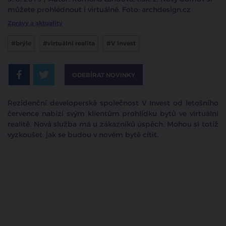
můžete prohlédnout i virtuálně. Foto: archdesign.cz
Zprávy a aktuality
#brýle
#virtuální realita
#V Invest
ODEBÍRAT NOVINKY
Rezidenční developerská společnost V Invest od letošního
července nabízí svým klientům prohlídku bytů ve virtuální
realitě. Nová služba má u zákazníků úspěch. Mohou si totiž
vyzkoušet, jak se budou v novém bytě cítit.