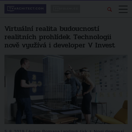
Virtuální realita budoucností
realitních prohlídek. Technologii
nově využívá i developer V Invest
5. 8. 2019 / Autor: Romana Landová, tisk. z. Nový domov si