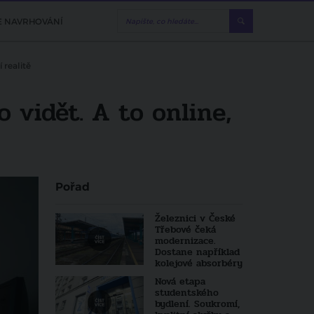
E NAVRHOVÁNÍ
 realitě
 vidět. A to online,
Pořad
Železnici v České
Třebové čeká
modernizace.
Dostane například
kolejové absorbéry
Nová etapa
studentského
bydlení. Soukromí,