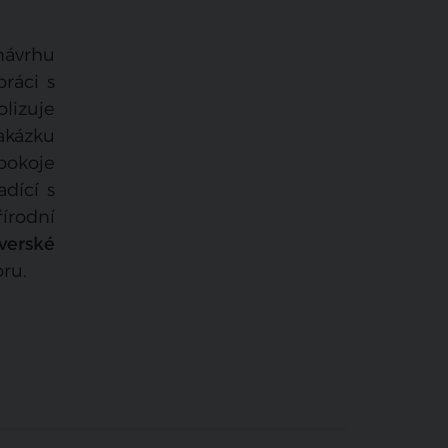
 návrhu
práci s
lizuje
akázku
pokoje
adící s
írodní
verské
ru.