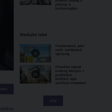
kvalitní služby a
přístup k
technologiím
Sledujte také
Prefabrikace jako
směr udržitelné
výstavby
Přeměna bývalé
továrny Meopta v
pražských
Košířích byla
završena kolaudací
INKY
VÍCE
vštěva