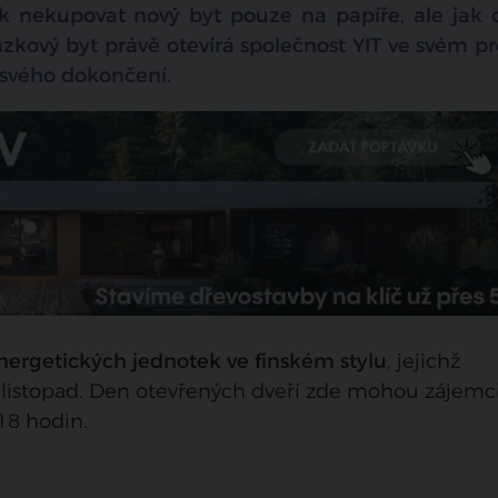
jak nekupovat nový byt pouze na papíře, ale jak
ázkový byt právě otevírá společnost YIT ve svém p
i svého dokončení.
nergetických jednotek ve finském stylu
, jejichž
í listopad. Den otevřených dveří zde mohou zájemc
 18 hodin.