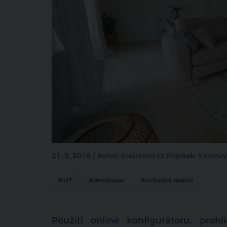
21. 5. 2019 / Autor: crestcom.cz Popisek: Vzorov
#YIT
#developer
#virtuální realita
Použití online konfigurátoru, prohl