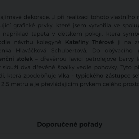
jímavé dekorace. „I při realizaci tohoto vlastního
jící grafické prvky, které jsem vytvořila ve spolu
 například tapeta v dětském pokoji, která symbo
Podle návrhu kolegyně
Kateřiny Thérové
ji na z
enka Hlaváčková Schubertová. Do obývacího 
enční stolek
– dřevěnou lavici petrolejové barvy l
 slouží dva dřevěné špalky vedle pohovky. Tyto př
 zdi, která zpodobňuje
vlka - typického zástupce se
 2,5 metru a je převládajícím prvkem celého prosto
Doporučené pořady