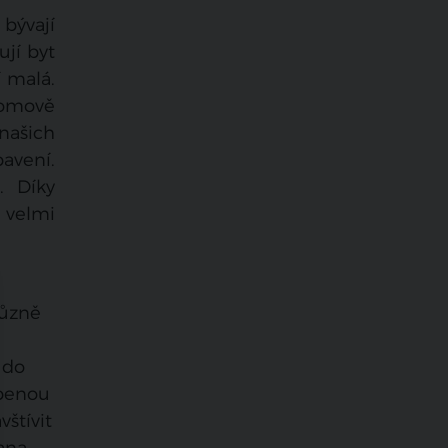
 bývají
ují byt
í malá.
domově
ašich
avení.
. Díky
 velmi
různě
, do
íbenou
štívit
Dana