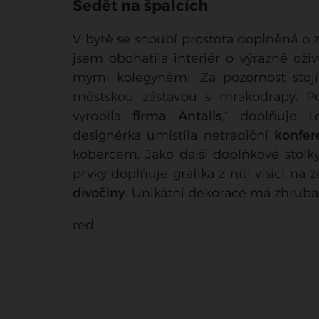
Sedět na špalcích
V bytě se snoubí prostota doplněná o za
jsem obohatila interiér o výrazné oživu
mými kolegyněmi. Za pozornost stojí
městskou zástavbu s mrakodrapy. 
vyrobila
firma Antalis
,“ doplňuje L
designérka umístila netradiční
konfer
kobercem. Jako další doplňkové stolky
prvky doplňuje grafika z nití visící na
divočiny
. Unikátní dekorace má zhruba
red