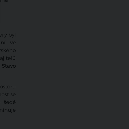
terý byl
ení ve
rského
jitelů
 Stavo
rostoru
most se
e šedé
minuje