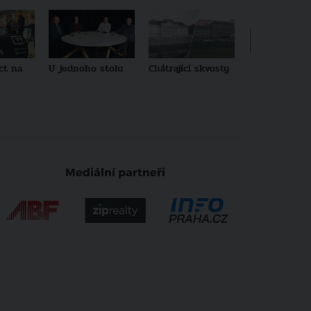
ct na
U jednoho stolu
Chátrající skvosty
Architekti no
generace
Mediální partneři