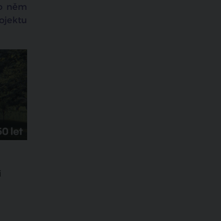
 o něm
rojektu
i