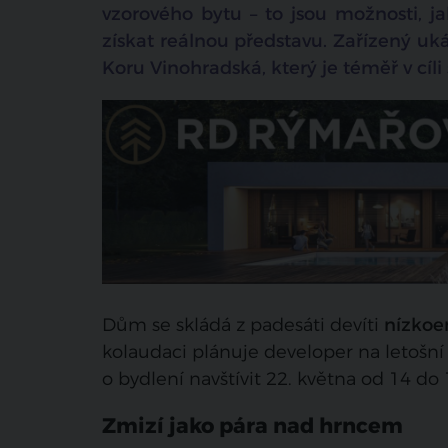
vzorového bytu – to jsou možnosti, 
získat reálnou představu. Zařízený uk
Koru Vinohradská, který je téměř v cíl
Dům se skládá z padesáti devíti
nízkoe
kolaudaci plánuje developer na letošn
o bydlení navštívit 22. května od 14 do
Zmizí jako pára nad hrncem