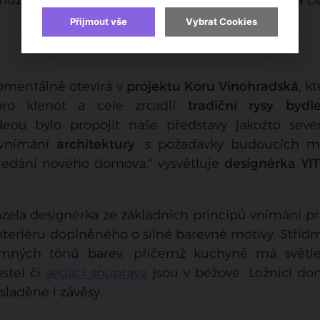
Přijmout vše
Vybrat Cookies
omentálně otevírá v
projektu Koru Vinohradská
, k
pro klenot a cele zrcadlí
tradiční rysy bydl
deou bylo propojit naše představy jakožto seve
b vnímání
architektury
, s požadavky budoucích ma
 hledání nového domova,“ vysvětluje
designérka YIT
ázela designérka ze základních principů vnímání p
interiéru doplněného o silné barevné motivy. Stříd
emných tónů barev, přičemž kuchyně má světl
stel či
sedací souprava
jsou v béžové. Ložnici do
sladěné i závěsy.