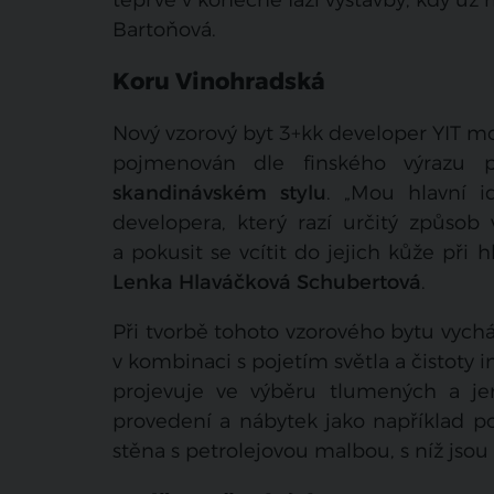
Bartoňová.
Koru Vinohradská
Nový vzorový byt 3+kk developer YIT m
pojmenován dle finského výrazu 
skandinávském stylu
. „Mou hlavní i
developera, který razí určitý způso
a pokusit se vcítit do jejich kůže při
Lenka Hlaváčková Schubertová
.
Při tvorbě tohoto vzorového bytu vych
v kombinaci s pojetím světla a čistoty 
projevuje ve výběru tlumených a j
provedení a nábytek jako například po
stěna s petrolejovou malbou, s níž jsou 