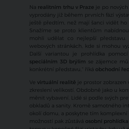
Na
realitním trhu v Praze
je po nových 
vyprodány již během prvních fází výstav
ještě předtím, než mají šanci vidět ho 
Snažíme se proto klientům nabídnou
mohli udělat co nejlepší představu
webových stránkách, kde si mohou vyzk
Další variantou je prohlídka pomocí 
speciálním 3D brýlím
se zájemce můž
konkrétní představu,“ říká
obchodní řed
Ve
virtuální realitě
je prostor zobrazen 
zkreslení velikostí. Obdobně jako u kon
měnit vybavení. Lidé si podle svých pref
obkladů a sanity. Kromě samotného inter
okolí domu, a poskytne tím komplexní 
možností pak zůstává
osobní prohlídka
teprve v konečné fázi výstavby, kdy už