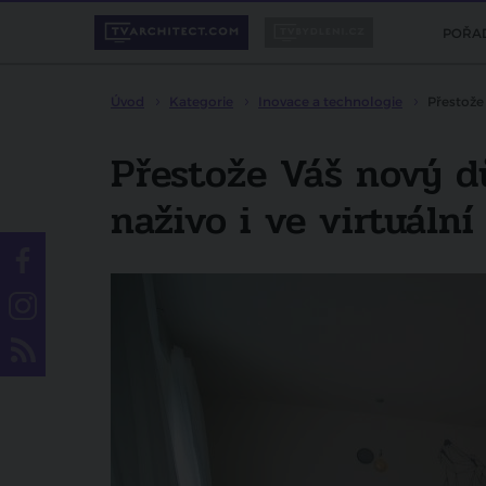
POŘA
Úvod
Kategorie
Inovace a technologie
Přestože 
Přestože Váš nový dů
naživo i ve virtuální 