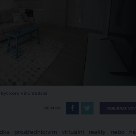
ý byt Koru Vinohradská
Sdílet na
ODEBÍRAT NOV
ídka prostřednictvím virtuální reality nebo ná