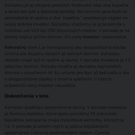
Súčasťou je aj vstupná predsieň, hosťovská izba, dve kúpeľne
a sklad pre lyže a športové potreby. Na hornom poschodí sú
samostatné tri spálne a dve kúpeľne,“ predstavuje objekt na
svojej stránke investor. Súčasťou viladomu je aj pozemok s
rozlohou od 420 do 750 štvorcových metrov. V ponuke je na
predaj trojica týchto domov. Ich ceny
investor
neprezrádza.
Rekreačný
dom L je koncipovaný ako dvojpodlažná stavba
určená pre skupinu šiestich až ôsmich domov. Súčasťou
objektu majú byť tri spálne aj sauna. V ponuke investora je 13
takýchto domov. Ponuku dopĺňa aj deviatka najmenších
domov s označením M. Sú určené pre štyri až šesť osôb a ide
o dvojpodlažné objekty s dvoma spálňami. V oboch
prípadoch ceny investor neuvádza.
Dokončenie v lete
Komplex dopĺňajú apartmánové domy. V ponuke investora
je štvorica objektov, ktoré spolu ponúknu 35 jednotiek.
Najväčšie zastúpenie majú dvojizbové jednotky, ktorých je
14. V ponuke je okrem iných aj pätica trojizbových
apartmánov s dvoma podkrovnými izbami. Cenník