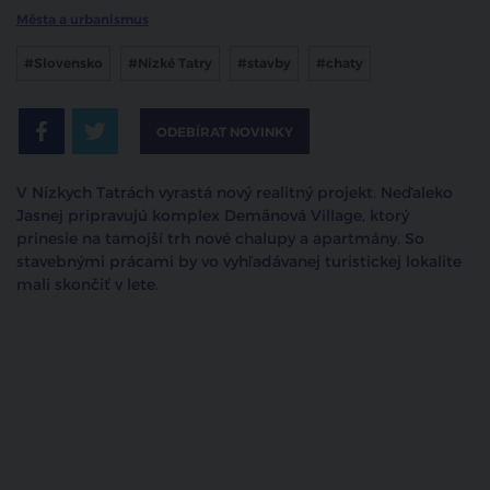
Města a urbanismus
#Slovensko
#Nízké Tatry
#stavby
#chaty
ODEBÍRAT NOVINKY
V Nízkych Tatrách vyrastá nový realitný projekt. Neďaleko
Jasnej pripravujú komplex Demänová Village, ktorý
prinesie na tamojší trh nové chalupy a apartmány. So
stavebnými prácami by vo vyhľadávanej turistickej lokalite
mali skončiť v lete.