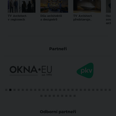
TV Architect
Díla architektů
TV Architect
Osobno
v regionech
a designérů
představuje...
součas
archit
Partneři
Odborní partneři