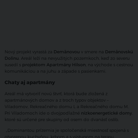
Nový projekt vyrastá za
Demänovou
v smere na
Demänovskú
Dolinu
. Areál leží na nevyužitých pozemkoch, keď zo severu
susedí s
projektom Apartmány Hilson
, na východe s cestnou
komunikáciou a na juhu a západe s pasienkami.
Chaty aj apartmány
Areál má vytvoriť novú štvrť, ktorá bude zložená z
apartmánových domov a z troch typov objektov –
Viladomov, Rekreačného domu L a Rekreačného domu M.
Pri Viladomoch ide o dvojpodlažné
nízkoenergetické domy
,
ktoré sú určené pre skupiny od osem do dvanásť osôb.
„Dominantou prízemia je spoločenská miestnosť spojená s
otvorenou kuchyňou, krbom a s výstupom na terasu.