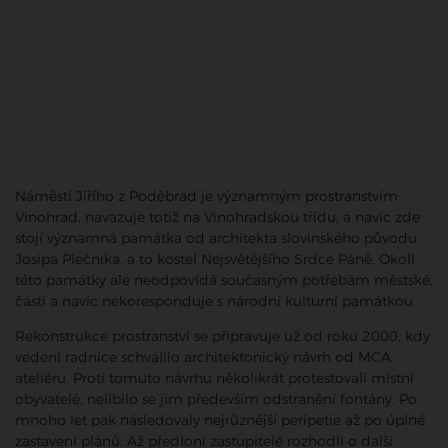
Náměstí Jiřího z Poděbrad je významným prostranstvím
Vinohrad, navazuje totiž na Vinohradskou třídu, a navíc zde
stojí významná památka od architekta slovinského původu
Josipa Plečnika, a to kostel Nejsvětějšího Srdce Páně. Okolí
této památky ale neodpovídá současným potřebám městské,
části a navíc nekoresponduje s národní kulturní památkou.
Rekonstrukce prostranství se připravuje už od roku 2000, kdy
vedení radnice schválilo architektonický návrh od MCA
ateliéru. Proti tomuto návrhu několikrát protestovali místní
obyvatelé, nelíbilo se jim především odstranění fontány. Po
mnoho let pak následovaly nejrůznější peripetie až po úplné
zastavení plánů. Až předloni zastupitelé rozhodli o další