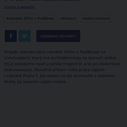
Zprávy a aktuality
#náměstí Jiřího z Poděbrad
#Praha 3
#pavla melková
ODEBÍRAT NOVINKY
Projekt rekonstrukce náměstí Jiřího z Poděbrad na
Vinohradech, který má architektonicky na starosti ateliér
MCA
převezme nově pražský magistrát, a to po dokončení
dokumentace. Původně přitom měla práce zajistit
i zaplatit Praha 3, její vedení se ale domluvilo s vedením
Prahy, že investici zajistí město.