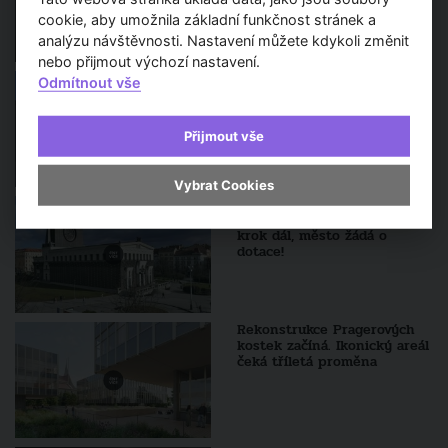
cookie, aby umožnila základní funkčnost stránek a
analýzu návštěvnosti. Nastavení můžete kdykoli změnit
nebo přijmout výchozí nastavení.
Architektonický skvost
Odmítnout vše
připomíná místo, kde se
narodil Jan Palach
Přijmout vše
Vybrat Cookies
Obnova náměstí Jiřího z
Poděbrad v Praze je zase o
krok dál, město žádá o
dotace!
Rekonstrukce Pragerových
kostek začíná. Ikonický areál
čeká tříletá proměna