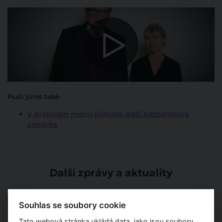
Psali jsme také:
V pražském metru přibude další bezbariérová
zastávka
Další zprávy a aktuality
Osobnosti současné
Souhlas se soubory cookie
architektury - Pavla Melková
Tato webová stránka ukládá data, jako jsou soubory