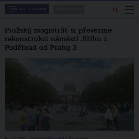
Pražský magistrát si převezme
rekonstrukci náměstí Jiřího z
Poděbrad od Prahy 3
8. 10. 2021 / Autor: Štěpánka Šulanová