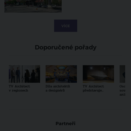
VÍCE
Doporučené pořady
TV Architect
Díla architektů
TV Architect
Osobno
v regionech
a designérů
představuje...
součas
archit
Partneři