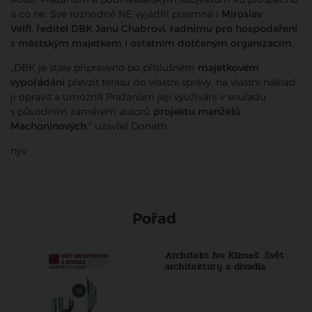
a co ne. Své rozhodné NE vyjádřil písemně i
Miroslav
Velfl,
ředitel DBK Janu Chabrovi, radnímu pro hospodaření
s městským majetkem i ostatním dotčeným organizacím
.
„DBK je stále připraveno po příslušném
majetkovém
vypořádání
převzít terasu do vlastní správy, na vlastní náklad
ji opravit a umožnit Pražanům její využívání v souladu
s původním záměrem autorů
projektu manželů
Machoninových
,“ uzavřel Donath.
nyv
Pořad
Architekt Ivo Klimeš: Svět
architektury a divadla