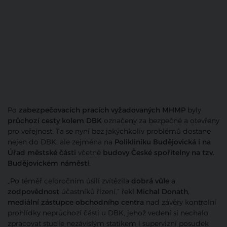
Po
zabezpečovacích pracích vyžadovaných MHMP
byly
průchozí cesty kolem DBK
označeny za bezpečné a otevřeny
pro veřejnost. Ta se nyní bez jakýchkoliv problémů dostane
nejen do DBK, ale zejména na
Polikliniku Budějovická i na
Úřad městské části
včetně
budovy České spořitelny na tzv.
Budějovickém náměstí
.
„Po téměř celoročním úsilí zvítězila
dobrá vůle
a
zodpovědnost
účastníků řízení,“ řekl
Michal Donath,
mediální zástupce obchodního centra
nad závěry kontrolní
prohlídky neprůchozí části u DBK, jehož vedení si nechalo
zpracovat studie nezávislým statikem i supervizní posudek