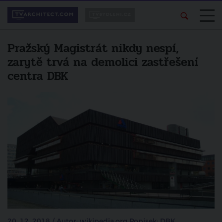
Pražský Magistrát nikdy nespí,
zarytě trvá na demolici zastřešení
centra DBK
20. 12. 2018 / Autor: wikipedia.org Popisek: DBK