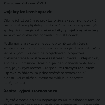
Znaleckým ústavem ČVUT
.
Objekty lze levně opravit
Díky jejich závěrům se prokázalo, že stav sporných objektů
lze za relativně přijatelných nákladů technicky napravit. „Ve
spolupráci s
magistrátními úředníky i projektovými ústavy
se nakonec dobrá věc podařila,“ dodal Donath.
Podle něj je však zcela nepochopitelné, že při včerejší
kontrolní prohlídce
předal zástupce magistrátu účastníkům
jednání „výzvu k účasti na projednávání projektové
dokumentace k
odstranění zastřešení metra Budějovická
“,
a to na 20. prosince. Účastníci jednání označili tento krok,
který je, jak bylo řečeno, v rozporu se
zdravým rozumem
i
správním řádem
, za jednoznačně neprofesionální
a destrukci zastřešení metra odmítli jako naprosto
nepřijatelnou.
Ředitel vyjádřil rozhodné NE
Zřejmě v tomto ohledu nepanuje na MHMP shoda v tom, co
slouží Pražanům a podnikatelským subjektům ku prospěchu