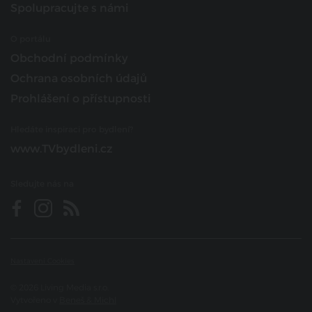
Spolupracujte s námi
O portálu
Obchodní podmínky
Ochrana osobních údajů
Prohlášení o přístupnosti
Hledáte inspiraci pro bydlení?
www.TVbydleni.cz
Sledujte nás na
Nastavení Cookies
© 2026 Living Media s.r.o.
Vytvořeno v
Beneš & Michl