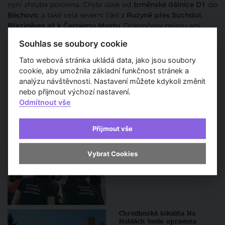
nyní zhruba polovina. Chybí úsek od
brněnské dálnice D1
do
Běchovic
a také celá severní část z
Ruzyně přes Suchdol,
Březiněves až k Černému Mostu
. Dokončeny nejsou ani
radiály, což jsou silnice, které mají oba okruhy propojit. Proti
Souhlas se soubory cookie
výstavbě dlouhodobě bojují radnice na severu hlavního
města.
Tato webová stránka ukládá data, jako jsou soubory
cookie, aby umožnila základní funkčnost stránek a
red
analýzu návštěvnosti. Nastavení můžete kdykoli změnit
nebo přijmout výchozí nastavení.
Odmítnout vše
Pořad
Přijmout vše
Tým městského architekta v
Vybrat Cookies
Brně dokončil návrh změn
územního plánu
Chrudimská lokalita Na
Haldách bude opravena