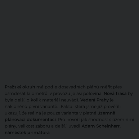
Pražský okruh
má podle dosavadních plánů měřit přes
osmdesát kilometrů, v provozu je asi polovina.
Nová trasa
by
byla delší, o kolik materiál neuvádí.
Vedení Prahy
je
nakloněno první variantě. „Fakta, která jsme již prověřili,
ukazují, že reálná je pouze varianta v platné
územně
plánovací dokumentaci
. Pro hovoří jak shodnost s územními
plány, velikost záboru a další,“ uvedl
Adam Scheinherr,
náměstek primátora
.