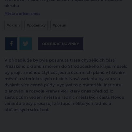
okruhu
Města a urbanismus
#okruh
#pozemky
#posun
ODEBÍRAT NOVINKY
V případě, že by byla posunuta trasa chybějících částí
Pražského okruhu směrem do Středočeského kraje, muselo
by projít změnou čtyřicet jedna územních plánů v hlavním
městě a středočeských obcích. Nová varianta by zabrala
dvakrát více cenné půdy. Vyplývá to z materiálu Institutu
plánování a rozvoje Prahy (IPR), který dnes předložilo
zástupcům vedení města a radnic městských částí. Novou
variantu trasy prosazují zástupci některých radnic a
občanských sdružení.