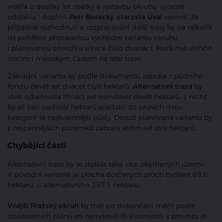
vrátila o desítky let zpátky a výstavbu okruhu výrazně
oddálila,“ doplnil.
Petr Borecký, starosta Úval
varoval, že
případné rozhodnutí o rozpracování delší trasy by na několik
let pohřbilo připravenou východní variantu okruhu
i plánovanou přeložku silnice číslo dvanáct, která má ulehčit
obcím i městským částem na této trase.
Základní varianta by podle dokumentu zabrala z půdního
fondu devět set dvacet čtyři hektarů.
Alternativní trasa
by
však vyžadovala třináct set osmdesát devět hektarů, z nichž
by až tisíc padesát hektarů spadalo do prvních dvou
kategorií té nejkvalitnější půdy. Dosud plánovaná varianta by
z nejcennějších pozemků zabrala sedm set dva hektarů.
Chybějící části
Alternativní trasa by se dotkla také více obydlených území.
V původní variantě je plocha dotčených ploch bydlení 69,6
hektaru, u alternativního 257,1 hektaru.
Vnější Pražský okruh
by měl po dokončení měřit podle
dosavadních plánů asi osmdesát tři kilometrů, v provozu je