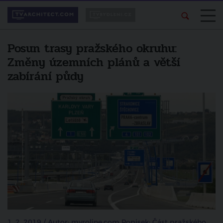
Posun trasy pražského okruhu:
Změny územních plánů a větší
zabírání půdy
1. 2. 2019 / Autor: myroline.com Popisek: Část pražského