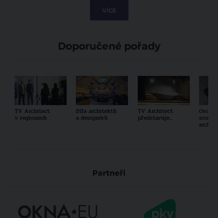
VÍCE
Doporučené pořady
TV Architect
Díla architektů
TV Architect
Osobno
v regionech
a designérů
představuje...
součas
archit
Partneři