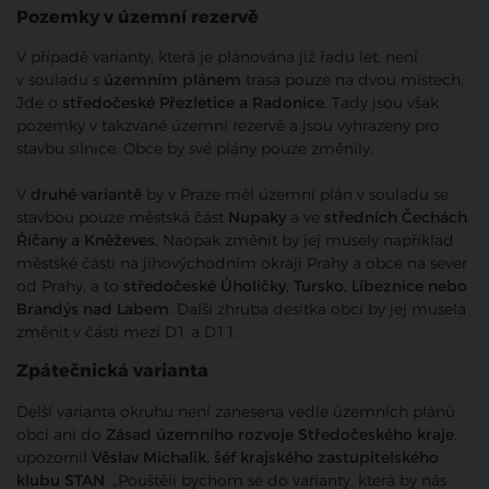
Pozemky v územní rezervě
V případě varianty, která je plánována již řadu let, není
v souladu s
územním plánem
trasa pouze na dvou místech.
Jde o
středočeské Přezletice a Radonice
. Tady jsou však
pozemky v takzvané územní rezervě a jsou vyhrazeny pro
stavbu silnice. Obce by své plány pouze změnily.
V
druhé variantě
by v Praze měl územní plán v souladu se
stavbou pouze městská část
Nupaky
a ve
středních Čechách
Říčany a Kněževes
. Naopak změnit by jej musely například
městské části na jihovýchodním okraji Prahy a obce na sever
od Prahy, a to
středočeské Úholičky, Tursko, Líbeznice nebo
Brandýs nad Labem
. Další zhruba desítka obcí by jej musela
změnit v části mezi D1 a D11.
Zpátečnická varianta
Delší varianta okruhu není zanesena vedle územních plánů
obcí ani do
Zásad územního rozvoje Středočeského kraje
,
upozornil
Věslav Michalik, šéf krajského zastupitelského
klubu STAN
. „Pouštěli bychom se do varianty, která by nás