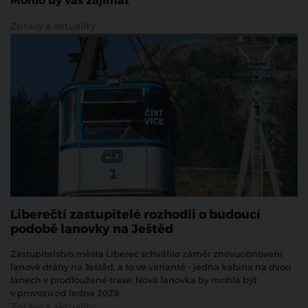
Mohlo by vás zajímat
Zprávy a aktuality
Liberečtí zastupitelé rozhodli o budoucí
podobě lanovky na Ještěd
Zastupitelstvo města Liberec schválilo záměr znovuobnovení
lanové dráhy na Ještěd, a to ve variantě - jedna kabina na dvou
lanech v prodloužené trase. Nová lanovka by mohla být
v provozu od ledna 2029.
Zprávy a aktuality