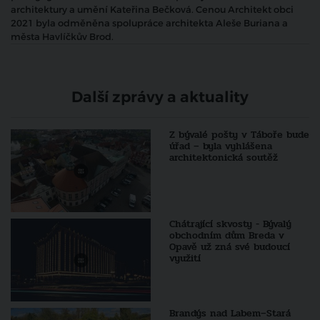
architektury a umění Kateřina Bečková. Cenou Architekt obci
2021 byla odměněna spolupráce architekta Aleše Buriana a
města Havlíčkův Brod.
Další zprávy a aktuality
Z bývalé pošty v Táboře bude
úřad – byla vyhlášena
architektonická soutěž
Chátrající skvosty - Bývalý
obchodním dům Breda v
Opavě už zná své budoucí
využití
Brandýs nad Labem–Stará