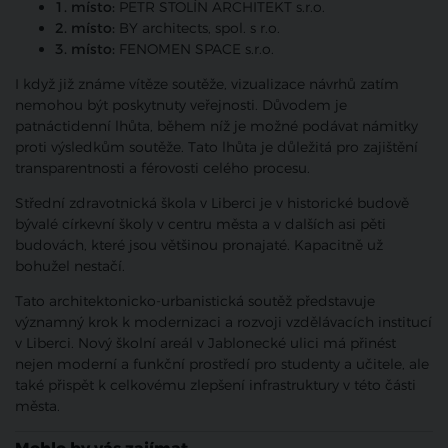
1. místo:
PETR STOLÍN ARCHITEKT s.r.o.
2. místo:
BY architects, spol. s r.o.
3. místo:
FENOMEN SPACE s.r.o.
I když již známe vítěze soutěže, vizualizace návrhů zatím
nemohou být poskytnuty veřejnosti. Důvodem je
patnáctidenní lhůta, během níž je možné podávat námitky
proti výsledkům soutěže. Tato lhůta je důležitá pro zajištění
transparentnosti a férovosti celého procesu.
Střední zdravotnická škola v Liberci je v historické budově
bývalé církevní školy v centru města a v dalších asi pěti
budovách, které jsou většinou pronajaté. Kapacitně už
bohužel nestačí.
Tato architektonicko-urbanistická soutěž představuje
významný krok k modernizaci a rozvoji vzdělávacích institucí
v Liberci. Nový školní areál v Jablonecké ulici má přinést
nejen moderní a funkční prostředí pro studenty a učitele, ale
také přispět k celkovému zlepšení infrastruktury v této části
města.