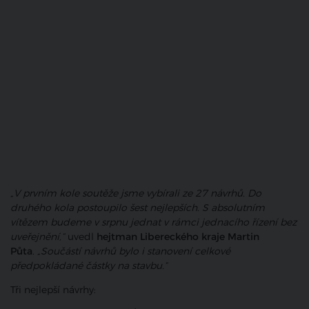
„V prvním kole soutěže jsme vybírali ze 27 návrhů. Do
druhého kola postoupilo šest nejlepších. S absolutním
vítězem budeme v srpnu jednat v rámci jednacího řízení bez
uveřejnění,“
uvedl
hejtman Libereckého kraje Martin
Půta
.
„Součástí návrhů bylo i stanovení celkové
předpokládané částky na stavbu.“
Tři nejlepší návrhy: