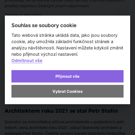
prohlašují, že do konce tohoto roku nemají v záměru jednat o
prodeji objektu s žádným jiným zájemcem.
Zprávy a aktuality
Souhlas se soubory cookie
Tato webová stránka ukládá data, jako jsou soubory
cookie, aby umožnila základní funkčnost stránek a
analýzu návštěvnosti. Nastavení můžete kdykoli změnit
nebo přijmout výchozí nastavení.
Odmítnout vše
Přijmout vše
Vybrat Cookies
Architektem roku 2021 se stal Petr Stolín
Ocenění za mimořádný přínos architektuře v posledních pěti
letech, cenu Architekt roku 2021, získal liberecký architekt a
pedagog Petr Stolín. Čestné uznání poroty obdržela historička