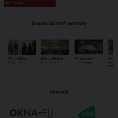
Doporučené pořady
TV Architect
Díla architektů
TV Architect
Osobno
v regionech
a designérů
představuje...
součas
archit
Partneři