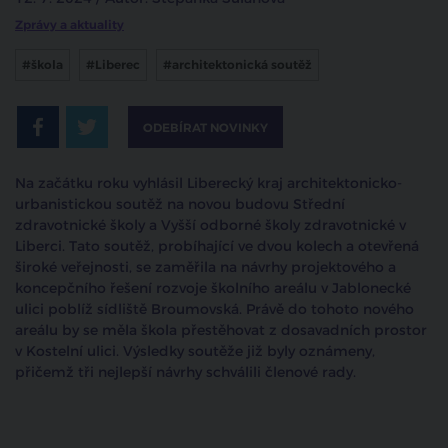
Zprávy a aktuality
#škola
#Liberec
#architektonická soutěž
ODEBÍRAT NOVINKY
Na začátku roku vyhlásil Liberecký kraj architektonicko-
urbanistickou soutěž na novou budovu Střední
zdravotnické školy a Vyšší odborné školy zdravotnické v
Liberci. Tato soutěž, probíhající ve dvou kolech a otevřená
široké veřejnosti, se zaměřila na návrhy projektového a
koncepčního řešení rozvoje školního areálu v Jablonecké
ulici poblíž sídliště Broumovská. Právě do tohoto nového
areálu by se měla škola přestěhovat z dosavadních prostor
v Kostelní ulici. Výsledky soutěže již byly oznámeny,
přičemž tři nejlepší návrhy schválili členové rady.