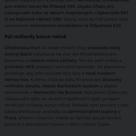
budov zvažovaných k prodeji patří
nemovitost ministerstva
pro místní rozvoj Na Příkopě 390, objekt Úřadu pro
zastupování státu ve věcech majetkových v Hybernské 997
či na Rašínově nábřeží 390
. Stejný osud by měl potkat také
nemovitost
ministerstva zemědělství ve Štěpánské 626
.
Půl miliardy korun ročně
Úřednickou čtvrť
za deset miliard chce
předseda vlády
Andrej Babiš
vybudovat na více než třicetihektarovém
pozemku u
stanice metra Letňany
. Ten ale patří městu a
primátor Hřib
projektu není příliš nakloněn. Po premiérovi
požaduje, aby jeho součástí byly byty a
nová moderní
nemocnice
. K tomu chce po státu financování
dostavby
vnitřního okruhu, objekt Karlínských kasáren
a zbytek
nemovitostí v
Nemocnici Na Bulovce
. Stát podle Úřadu pro
zastupování státu ve věcech majetkových platí za nájem
téměř půl miliardy korun ročně. Padesát osm procent z této
částky představují poplatky za
administrativní budovy v
Praze
, přitom v hlavním městě se nachází pouze čtrnáct
procent z pronajatých budov v rámci celého Česka.