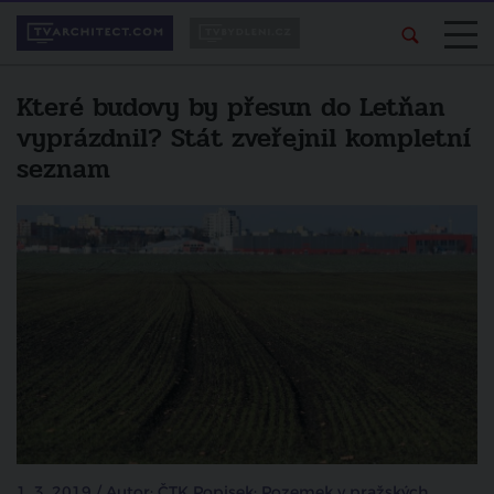
Které budovy by přesun do Letňan
vyprázdnil? Stát zveřejnil kompletní
seznam
1. 3. 2019 / Autor: ČTK Popisek: Pozemek v pražských