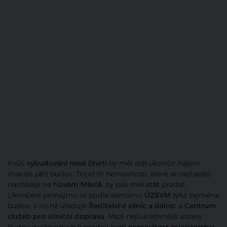
Kvůli
vybudování nové čtvrti
by měl stát ukončit nájem
dvaceti pěti budov. Třicet tři nemovitostí, které se nejčastěji
nacházejí na N
ovém Městě
, by pak měl
stát
prodat.
Ukončení pronájmu se podle seznamu
ÚZSVM
týká zejména
budov, v nichž úřaduje
Ředitelství silnic a dálnic
a
Centrum
služeb pro silniční dopravu
. Mezi nejlukrativnější adresy