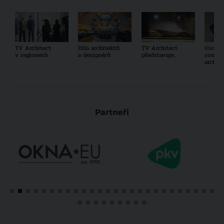
TV Architect
Díla architektů
TV Architect
Osobno
v regionech
a designérů
představuje...
součas
archit
Partneři