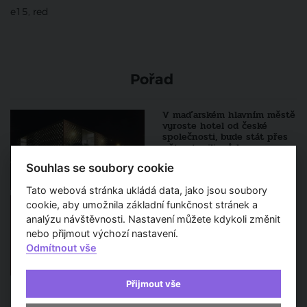
e15, red
Pořad
V maďarském hlavním městě
vyroste hotel od české
společnosti, bude stát přes
pět set milionů korun
Souhlas se soubory cookie
Tato webová stránka ukládá data, jako jsou soubory
Finalisté Czech Grand Design
cookie, aby umožnila základní funkčnost stránek a
přetékají kreativitou a
analýzu návštěvnosti. Nastavení můžete kdykoli změnit
neotřelými nápady
nebo přijmout výchozí nastavení.
Odmítnout vše
Přijmout vše