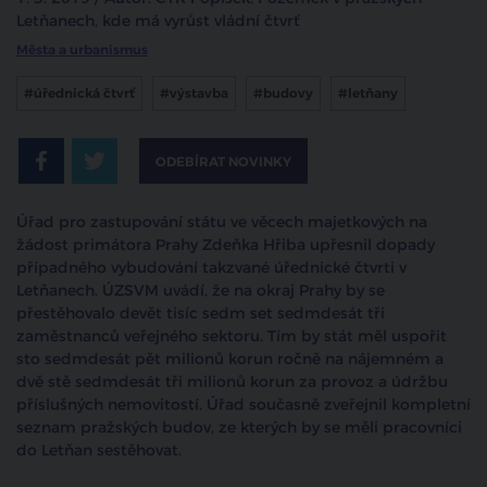
Letňanech, kde má vyrůst vládní čtvrť
Města a urbanismus
#úřednická čtvrť
#výstavba
#budovy
#letňany
ODEBÍRAT NOVINKY
Úřad pro zastupování státu ve věcech majetkových na
žádost primátora Prahy Zdeňka Hřiba upřesnil dopady
případného vybudování takzvané úřednické čtvrti v
Letňanech. ÚZSVM uvádí, že na okraj Prahy by se
přestěhovalo devět tisíc sedm set sedmdesát tři
zaměstnanců veřejného sektoru. Tím by stát měl uspořit
sto sedmdesát pět milionů korun ročně na nájemném a
dvě stě sedmdesát tři milionů korun za provoz a údržbu
příslušných nemovitostí. Úřad současně zveřejnil kompletní
seznam pražských budov, ze kterých by se měli pracovníci
do Letňan sestěhovat.