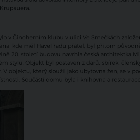
 Krupauera.
ylo v Činoherním klubu v ulici Ve Smečkách založ
na, kde měl Havel řadu přátel, byl přitom původn
ně 20. století budovu navrhla česká architektka Mi
kém stylu. Objekt byl postaven z darů, sbírek, člens
. V objektu, který sloužil jako ubytovna žen, se v 
stnosti. Součástí domu byla i knihovna a restaurace