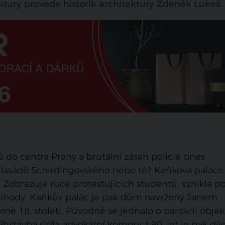
tury provede historik architektury Zdeněk Lukeš.
 do centra Prahy a brutální zásah policie dnes
fasádě Schirdingovského nebo též Kaňkova paláce
 Zobrazuje ruce protestujících studentů, vznikla p
Příhody. Kaňkův palác je pak dům navržený Janem
 18. století. Původně se jednalo o barokní objek
 Přístavba sídla advokátní komory z 90. let je pak dí