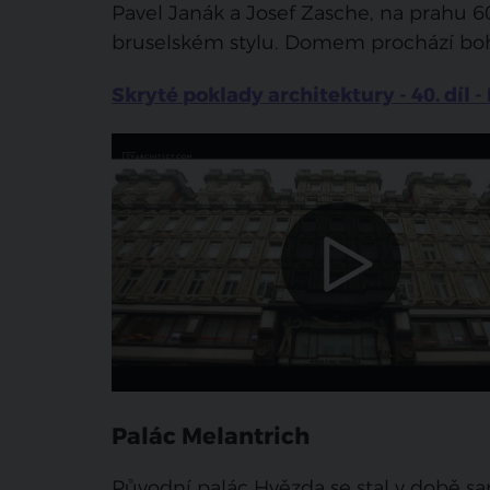
Pavel Janák a Josef Zasche, na prahu 60
bruselském stylu. Domem prochází boh
Skryté poklady architektury - 40. díl -
Palác Melantrich
Původní palác Hvězda se stal v době 