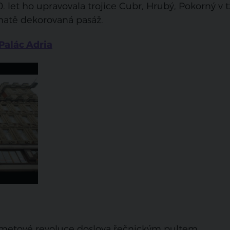
. let ho upravovala trojice Cubr, Hrubý, Pokorný v t
atě dekorovaná pasáž.
 Palác Adria
sametové revoluce doslova řečnickým pultem