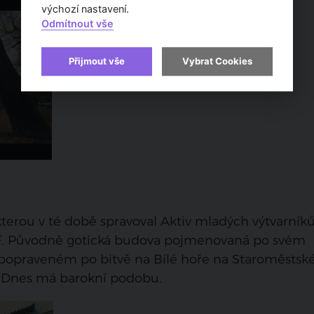
výchozí nastavení.
Odmítnout vše
Přijmout vše
Vybrat Cookies
kterou v té době spravoval Aktiv mladých výtvarník
OF. Původně gotická budova pojmenovaná po svém
m popraveném po bitvě na Bílé hoře na Staroměsts
. Dnes má barokní podobu.