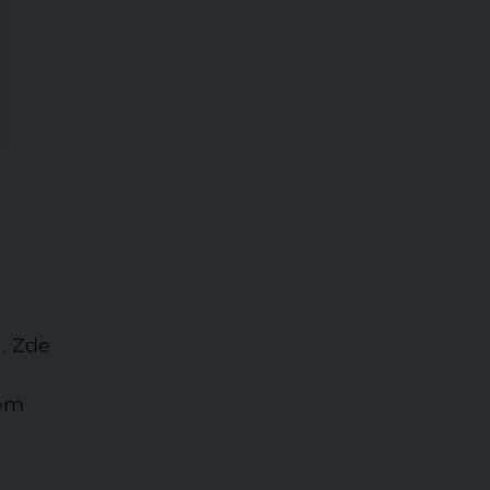
ů. Zde
kém