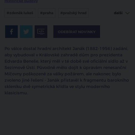
Historické budovy
#zdeněk lukeš
#praha
#pražský hrad
další
#prezidentský domek
ODEBÍRAT NOVINKY
Po válce dostal hradní architekt Janák (1882-1956) zadání,
aby vybudoval v Královské zahradě dům pro prezidenta
Edvarda Beneše, který měl v té době své oficiální sídlo až v
Sezimově Ústí. Původně mělo dojít k úpravám renesanční
Míčovny poškozené za války požárem, ale nakonec bylo
zvoleno jiné řešení - Janák přistavěl k fragmentu barokního
skleníku dvě symetrická křídla ve stylu moderního
klasicismu.