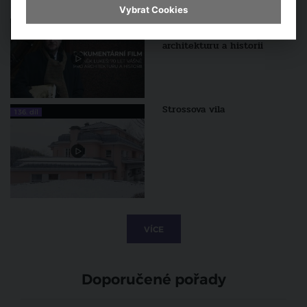
Vybrat Cookies
DOKUMENTÁRNÍ FILM: Zdeněk
Lukeš - 70 let vášně pro
architekturu a historii
Strossova vila
136. díl
VÍCE
Doporučené pořady