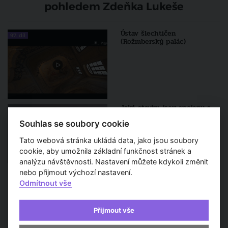
pohledem Zdeňka Lukeše
Ústav šlechtičen
97. díl
(Rožmberský palác)
Jaké stavby jsou spojeny s
událostmi sametové
Souhlas se soubory cookie
revoluce?
Tato webová stránka ukládá data, jako jsou soubory
cookie, aby umožnila základní funkčnost stránek a
analýzu návštěvnosti. Nastavení můžete kdykoli změnit
nebo přijmout výchozí nastavení.
Odmítnout vše
VÍCE
Přijmout vše
Sledujte také