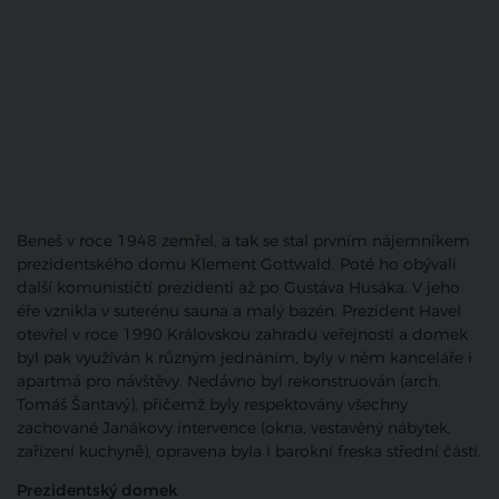
Beneš v roce 1948 zemřel, a tak se stal prvním nájemníkem
prezidentského domu Klement Gottwald. Poté ho obývali
další komunističtí prezidenti až po Gustáva Husáka. V jeho
éře vznikla v suterénu sauna a malý bazén. Prezident Havel
otevřel v roce 1990 Královskou zahradu veřejnosti a domek
byl pak využíván k různým jednáním, byly v něm kanceláře i
apartmá pro návštěvy. Nedávno byl rekonstruován (arch.
Tomáš Šantavý), přičemž byly respektovány všechny
zachované Janákovy intervence (okna, vestavěný nábytek,
zařízení kuchyně), opravena byla i barokní freska střední části.
Prezidentský domek