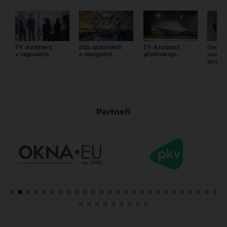
TV Architect
Díla architektů
TV Architect
Osobno
v regionech
a designérů
představuje...
součas
archit
Partneři