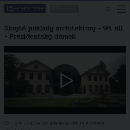
Skryté poklady architektury - 96. díl
- Prezidentský domek
Líbí se vám pořad?
Další video
Sdílejte ho svým
Skryté poklady architektury - Ústav
přátelům.
šlechtičen (Rožmberský palác)
zrušit
sdílet na facebooku
5 m 38 s / Autor: Zdeněk Lukeš, TV Architect