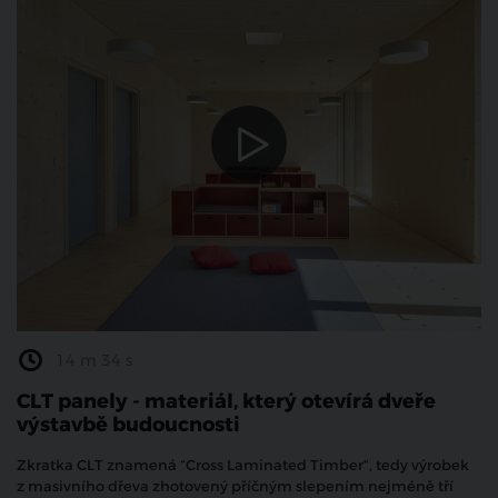
14 m 34 s
CLT panely - materiál, který otevírá dveře
výstavbě budoucnosti
Zkratka CLT znamená “Cross Laminated Timber“, tedy výrobek
z masivního dřeva zhotovený příčným slepením nejméně tří