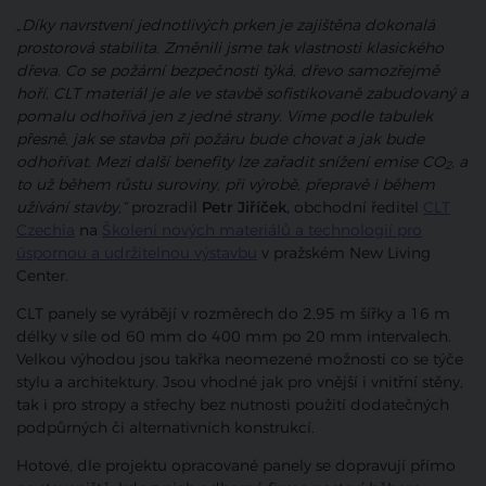
„Díky navrstvení jednotlivých prken je zajištěna dokonalá
prostorová stabilita. Změnili jsme tak vlastnosti klasického
dřeva. Co se požární bezpečnosti týká, dřevo samozřejmě
hoří, CLT materiál je ale ve stavbě sofistikovaně zabudovaný a
pomalu odhořívá jen z jedné strany. Víme podle tabulek
přesně, jak se stavba při požáru bude chovat a jak bude
odhořívat. Mezi další benefity lze zařadit snížení emise CO
, a
2
to už během růstu suroviny, při výrobě, přepravě i během
užívání stavby,“
prozradil
Petr Jiříček,
obchodní ředitel
CLT
Czechia
na
Školení nových materiálů a technologií pro
úspornou a udržitelnou výstavbu
v pražském New Living
Center.
CLT panely se vyrábějí v rozměrech do 2,95 m šířky a 16 m
délky v síle od 60 mm do 400 mm po 20 mm intervalech.
Velkou výhodou jsou takřka neomezené možnosti co se týče
stylu a architektury. Jsou vhodné jak pro vnější i vnitřní stěny,
tak i pro stropy a střechy bez nutnosti použití dodatečných
podpůrných či alternativních konstrukcí.
Hotové, dle projektu opracované panely se dopravují přímo