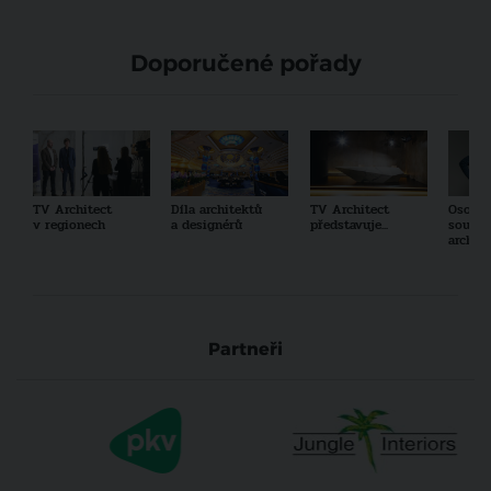
Doporučené pořady
TV Architect
Díla architektů
TV Architect
Osobno
v regionech
a designérů
představuje...
součas
archit
Partneři