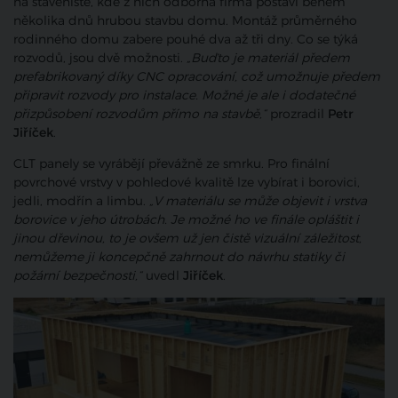
na staveniště, kde z nich odborná firma postaví během
několika dnů hrubou stavbu domu. Montáž průměrného
rodinného domu zabere pouhé dva až tři dny. Co se týká
rozvodů, jsou dvě možnosti.
„Buďto je materiál předem
prefabrikovaný díky CNC opracování, což umožnuje předem
připravit rozvody pro instalace. Možné je ale i dodatečné
přizpůsobení rozvodům přímo na stavbě,“
prozradil
Petr
Jiříček
.
CLT panely se vyrábějí převážně ze smrku. Pro finální
povrchové vrstvy v pohledové kvalitě lze vybírat i borovici,
jedli, modřín a limbu.
„V materiálu se může objevit i vrstva
borovice v jeho útrobách. Je možné ho ve finále opláštit i
jinou dřevinou, to je ovšem už jen čistě vizuální záležitost,
nemůžeme ji koncepčně zahrnout do návrhu statiky či
požární bezpečnosti,“
uvedl
Jiříček
.