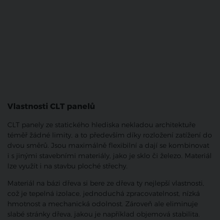
Vlastnosti CLT panelů
CLT panely ze statického hlediska nekladou architektuře
téměř žádné limity, a to především díky rozložení zatížení do
dvou směrů. Jsou maximálně flexibilní a dají se kombinovat
i s jinými stavebními materiály, jako je sklo či železo. Materiál
lze využít i na stavbu ploché střechy.
Materiál na bázi dřeva si bere ze dřeva ty nejlepší vlastnosti,
což je tepelná izolace, jednoduchá zpracovatelnost, nízká
hmotnost a mechanická odolnost. Zároveň ale eliminuje
slabé stránky dřeva, jakou je například objemová stabilita.