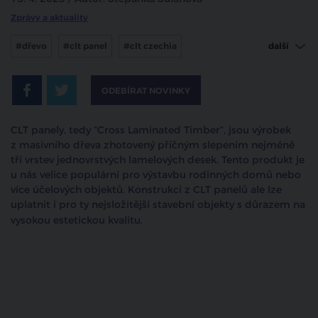
Zprávy a aktuality
#dřevo
#clt panel
#clt czechia
další
#cross laminated timber
#dřevostavba
ODEBÍRAT NOVINKY
CLT panely, tedy “Cross Laminated Timber“, jsou výrobek
z masivního dřeva zhotovený příčným slepením nejméně
tří vrstev jednovrstvých lamelových desek. Tento produkt je
u nás velice populární pro výstavbu rodinných domů nebo
více účelových objektů. Konstrukci z CLT panelů ale lze
uplatnit i pro ty nejsložitější stavební objekty s důrazem na
vysokou estetickou kvalitu.