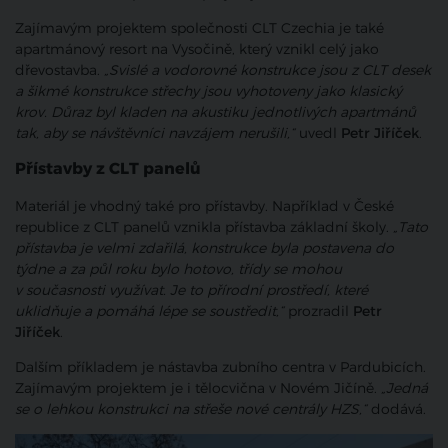
Zajímavým projektem společnosti CLT Czechia je také
apartmánový resort na Vysočině, který vznikl celý jako
dřevostavba.
„Svislé a vodorovné konstrukce jsou z CLT desek
a šikmé konstrukce střechy jsou vyhotoveny jako klasický
krov. Důraz byl kladen na akustiku jednotlivých apartmánů
tak, aby se návštěvníci navzájem nerušili,“
uvedl
Petr Jiříček
.
Přístavby z CLT panelů
Materiál je vhodný také pro přístavby. Například v České
republice z CLT panelů vznikla přístavba základní školy.
„Tato
přístavba je velmi zdařilá, konstrukce byla postavena do
týdne a za půl roku bylo hotovo, třídy se mohou
v současnosti využívat. Je to přírodní prostředí, které
uklidňuje a pomáhá lépe se soustředit,“
prozradil
Petr
Jiříček
.
Dalším příkladem je nástavba zubního centra v Pardubicích.
Zajímavým projektem je i tělocvična v Novém Jičíně.
„Jedná
se o lehkou konstrukci na střeše nové centrály HZS,“
dodává.