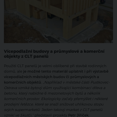
Vícepodlažní budovy a průmyslové a komerční
objekty z CLT panelů
Použití CLT panelů je velmi oblíbené při stavbě rodinných
domů, ale
je možné tento materiál uplatnit i při výstavbě
vícepodlažních městských budov či průmyslových a
komerčních objektů
.
„Například v městské části Pustkovec-
Ostrava vzniká bytový dům využívající kombinaci dřeva a
betonu, který nabídne 6 mezonetových bytů a několik
komerčních prostor. Ekologicky začaly přemýšlet i některé
prodejní řetězce, které se snaží snižovat uhlíkovou stopu
svých supermarketů. Jeden takový market z CLT panelů
vznikl ve Skutči,“
představil projekty
Petr Jiříček
.