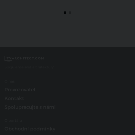
Spojujeme svět architektury
O nás
Provozovatel
Kontakt
Spolupracujte s námi
O portálu
Obchodní podmínky