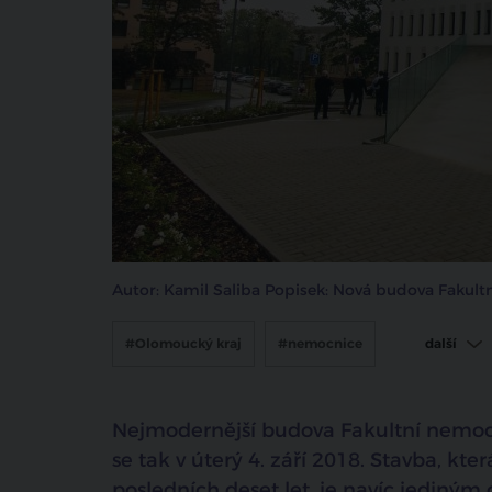
Autor: Kamil Saliba Popisek: Nová budova Fakul
#Olomoucký kraj
#nemocnice
další
#pasivní dům
Nejmodernější budova Fakultní nemocn
se tak v úterý 4. září 2018. Stavba, kt
posledních deset let, je navíc jediný