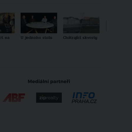
ct na
U jednoho stolu
Chátrající skvosty
Architekti no
generace
Mediální partneři