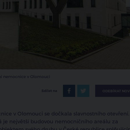
tní nemocnice v Olomouci
Sdílet na
ODEBÍRAT NOV
ice v Olomouci se dočkala slavnostního otevření.
erá je největší budovou nemocničního areálu za
m objektem svého druhu v České republice splňujíc