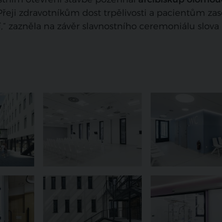
„Přeji zdravotníkům dost trpělivosti a pacientům za
,“ zazněla na závěr slavnostního ceremoniálu slova