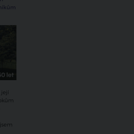
vníkům
její
árokům
i
 jsem
.