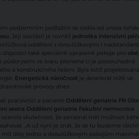
ním podzemním podlažím se rodila od února loňsk
exu
. Její součástí je rovněž
jednotka intenzivní péč
etilůžková oddělení s dvoulůžkovými i nadstandar
k dispozici také speciálně upravené pokoje pro
obé
a s půdorysem ve tvaru písmene U je pozoruhodná
ho a konstrukčního řešení. Byla totiž projektována
rgie.
Energetická náročnost
je desetkrát nižší ve
 zdravotnické provozy dnes.
li pracovníci a pacienti
Oddělení geriatrie FN Ol
hní sestra Oddělení geriatrie Fakultní nemocnice
a ocenila skutečnost, že personál měl možnost bě
hovat. „A už nyní je znát, že se tu budeme všichni
u mít díky jedno a dvoulůžkovým pokojům maximál