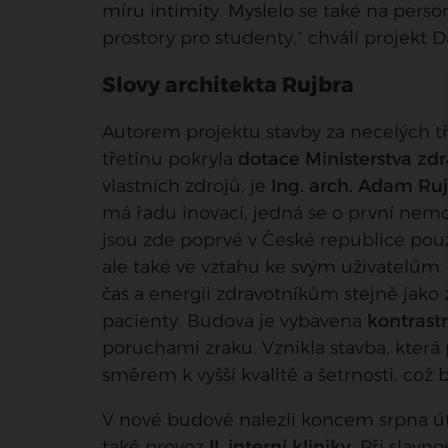
míru intimity. Myslelo se také na pers
prostory pro studenty,“ chválí projekt D
Slovy architekta Rujbra
Autorem projektu stavby za necelých t
třetinu pokryla
dotace Ministerstva zdr
vlastních zdrojů, je
Ing. arch. Adam Ruj
má řadu inovací, jedná se o první nem
jsou zde poprvé v České republice pou
ale také ve vztahu ke svým uživatelům.
čas a energii zdravotníkům stejně jak
pacienty. Budova je vybavena
kontrast
poruchami zraku. Vznikla stavba, která
směrem k vyšší kvalitě a šetrnosti, což 
V nové budově nalezli koncem srpna úto
také provoz
II. interní kliniky
. Při slav