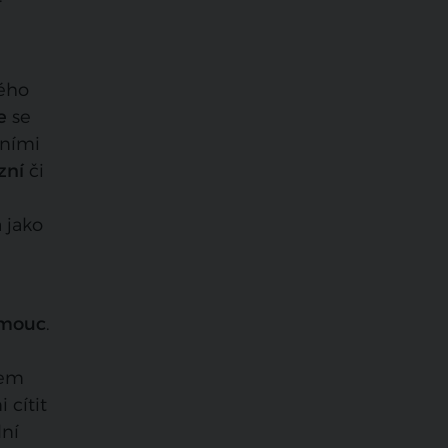
ého
e
se
dními
zní
či
 jako
omouc
.
hem
 cítit
ní