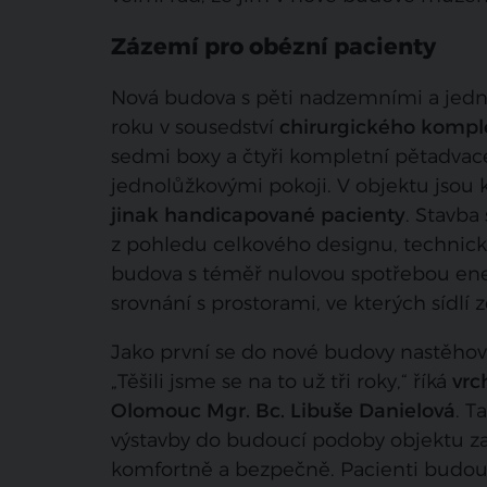
Zázemí pro obézní pacienty
Nová budova s pěti nadzemními a jed
roku v sousedství
chirurgického kompl
sedmi boxy a čtyři kompletní pětadvac
jednolůžkovými pokoji. V objektu jsou 
jinak handicapované pacienty
. Stavb
z pohledu celkového designu, technické
budova s téměř nulovou spotřebou ene
srovnání s prostorami, ve kterých sídlí
Jako první se do nové budovy nastěhova
„Těšili jsme se na to už tři roky,“ říká
vrc
Olomouc Mgr. Bc. Libuše Danielová
. T
výstavby do budoucí podoby objektu zasa
komfortně a bezpečně. Pacienti budo