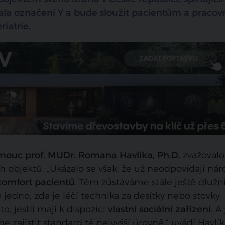
tala označení Y a bude sloužit pacientům a praco
riatrie.
mouc prof. MUDr. Romana Havlíka, Ph.D.
zvažovalo 
cích objektů. „Ukázalo se však, že už neodpovídají n
komfort pacientů
. Těm zůstáváme stále ještě dlužn
 jedno, zda je léčí technika za desítky nebo stovky
to, jestli mají k dispozici
vlastní sociální zařízení
. A
zajistit standard té nejvyšší úrovně,“ uvádí Havlík