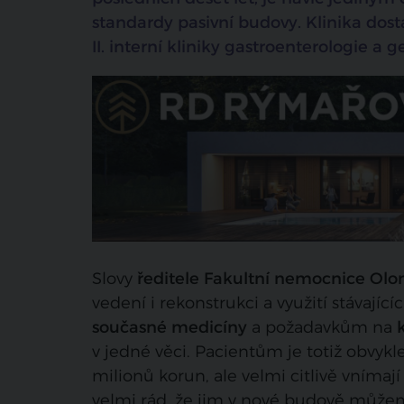
standardy pasivní budovy. Klinika dos
II. interní kliniky gastroenterologie a ge
Slovy
ředitele Fakultní nemocnice Olo
vedení i rekonstrukci a využití stávají
současné medicíny
a požadavkům na
v jedné věci. Pacientům je totiž obvykle
milionů korun, ale velmi citlivě vnímají 
velmi rád, že jim v nové budově můžeme 