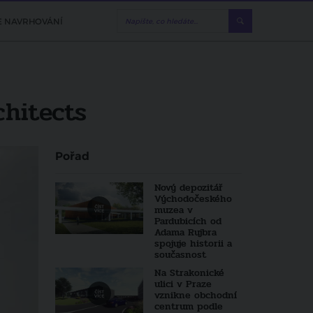
E NAVRHOVÁNÍ
chitects
Pořad
Nový depozitář
Východočeského
muzea v
Pardubicích od
Adama Rujbra
spojuje historii a
současnost
Na Strakonické
ulici v Praze
vznikne obchodní
centrum podle