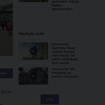
architekta Adama
Rujbra -
aktualizováno
Sledujte také
Olomoucká
Šantovka Tower
získala územní
rozhodnutí, má
měřit sedmdesát
šest metrů
Olomoucká Vila
Primavesi se
INKY
otevře veřejnosti
 Stalo
VÍCE
ím