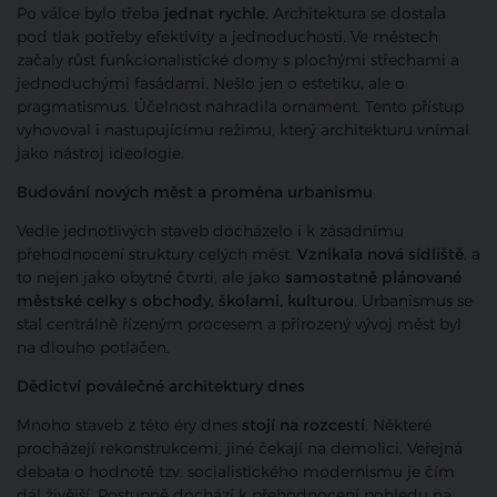
Po
válce
bylo
třeba
jednat
rychle
.
Architektura
se
dostala
pod
tlak
potřeby
efektivity
a
jednoduchosti.
Ve
městech
začaly
růst
funkcionalistické
domy
s
plochými
střechami
a
jednoduchými
fasádami.
Nešlo
jen
o
estetiku,
ale
o
pragmatismus.
Účelnost
nahradila
ornament.
Tento
přístup
vyhovoval
i
nastupujícímu
režimu,
který
architekturu
vnímal
jako
nástroj
ideologie.
Budování
nových
měst
a
proměna
urbanismu
Vedle
jednotlivých
staveb
docházelo
i
k
zásadnímu
přehodnocení
struktury
celých
měst.
Vznikala
nová
sídliště
,
a
to
nejen
jako
obytné
čtvrti,
ale
jako
samostatně
plánované
městské
celky
s
obchody,
školami,
kulturou
.
Urbanismus
se
stal
centrálně
řízeným
procesem
a
přirozený
vývoj
měst
byl
na
dlouho
potlačen.
Dědictví
poválečné
architektury
dnes
Mnoho
staveb
z
této
éry
dnes
stojí
na
rozcestí
.
Některé
procházejí
rekonstrukcemi,
jiné
čekají
na
demolici.
Veřejná
debata
o
hodnotě
tzv.
socialistického
modernismu
je
čím
dál
živější.
Postupně
dochází
k
přehodnocení
pohledu
na