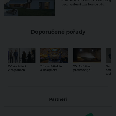
Stavba roku 2025 získal díky
promyšlenému konceptu
Doporučené pořady
TV Architect
Díla architektů
TV Architect
Osobno
v regionech
a designérů
představuje...
součas
archit
Partneři