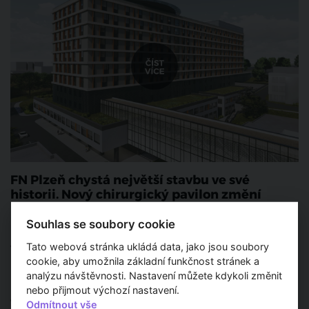
FN Plzeň chystá největší stavbu ve své
historii. Nový chirurgický pavilon změní
podobu nemocnice
Souhlas se soubory cookie
Fakultní nemocnice Plzeň uzavřela rok 2025 s rekordními
Tato webová stránka ukládá data, jako jsou soubory
výsledky hospodaření a zároveň připravuje jednu z největších
investic ve své historii. Už v roce 2026 by měla začít výstavba
cookie, aby umožnila základní funkčnost stránek a
nového pavilonu chirurgických oborů, který výrazně posílí
analýzu návštěvnosti. Nastavení můžete kdykoli změnit
kapacity nemocnice a umožní modernizaci zdravotní péče v
nebo přijmout výchozí nastavení.
celém regionu.
Odmítnout vše