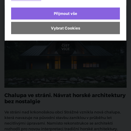
Architektura a urbanismus
Přijmout vše
Vybrat Cookies
Chalupa ve stráni. Návrat horské architektury
bez nostalgie
Ve stráni nad krkonošskou obcí Strážné vznikla nová chalupa,
která navazuje na původní stavbu zaniklou v průběhu let
necitlivými úpravami. Namísto rekonstrukce se architekti
rozhodli pro novou interpretaci tradiční horské architektury,