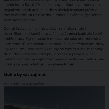
architekturu
50.
až
70.
let,
která
byla
dlouho
vnímána
pouze
negativně.
Mladí
architekti
dnes
hledají
inspiraci
právě
v
tomto
období,
ať
už
z
hlediska
materiálového,
dispozičního
nebo
koncepčního.
Den
vítězství
není
jen
historickým
milníkem,
ale
i
okamžikem,
od
kterého
se
začala
psát
nová
kapitola
české
architektury
.
Byl
to
začátek
obnovy,
ale
také
období
ztrát
a
kompromisů.
Architektura
po
roce
1945
je
svědectvím
doby.
J
ejí
idealismy,
nedostatky
i
touhy
po
lepším
světě
se
zapsaly
do
budov,
které
nás
obklopují
dodnes.
A
právě
v
jejich
příbězích
můžeme
najít
odraz
nejen
vítězství
nad
válkou,
ale
i
cestu
za
novým
kulturním
sebevědomím.
Mohlo by vás zajímat
Architektura a urbanismus