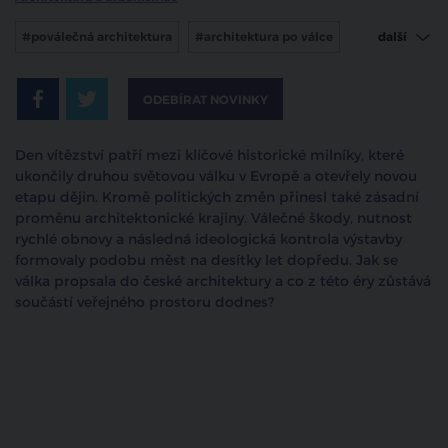
#poválečná architektura
#architektura po válce
další
#Den vítězství
ODEBÍRAT NOVINKY
Den vítězství patří mezi klíčové historické milníky, které
ukončily druhou světovou válku v Evropě a otevřely novou
etapu dějin. Kromě politických změn přinesl také zásadní
proměnu architektonické krajiny. Válečné škody, nutnost
rychlé obnovy a následná ideologická kontrola výstavby
formovaly podobu měst na desítky let dopředu. Jak se
válka propsala do české architektury a co z této éry zůstává
součástí veřejného prostoru dodnes?