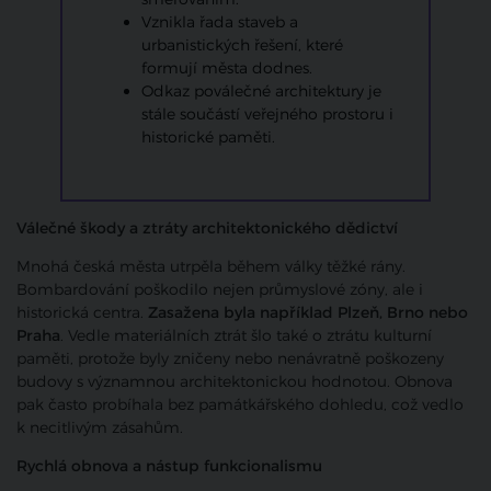
Vznikla řada staveb a
urbanistických řešení, které
formují města dodnes.
Odkaz poválečné architektury je
stále součástí veřejného prostoru i
historické paměti.
Válečné škody a ztráty architektonického dědictví
Mnohá česká města utrpěla během války těžké rány.
Bombardování poškodilo nejen průmyslové zóny, ale i
historická centra.
Zasažena byla například Plzeň, Brno nebo
Praha
. Vedle materiálních ztrát šlo také o ztrátu kulturní
paměti, protože byly zničeny nebo nenávratně poškozeny
budovy s významnou architektonickou hodnotou. Obnova
pak často probíhala bez památkářského dohledu, což vedlo
k necitlivým zásahům.
Rychlá
obnova
a
nástup
funkcionalismu