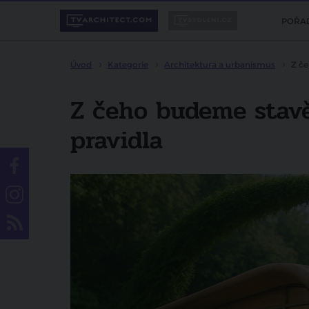
POŘA
Úvod
Kategorie
Architektura a urbanismus
Z če
Z čeho budeme stavě
pravidla