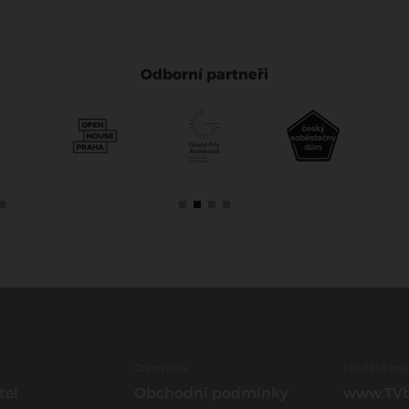
Odborní partneři
O portálu
Hledáte insp
tel
Obchodní podmínky
www.TVb