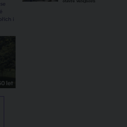
otevře veřejnosti
 se
é
řích i