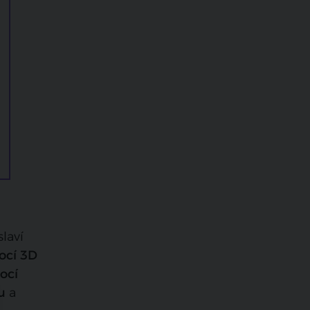
slaví
ocí 3D
ocí
u
a