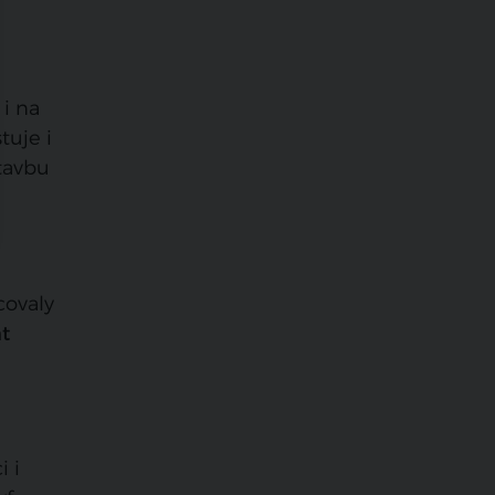
i na
tuje i
stavbu
covaly
t
i i