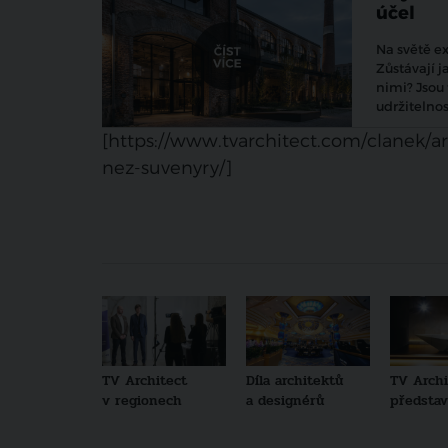
účel
Na světě e
Zůstávají j
nimi? Jsou 
udržitelnos
[https://www.tvarchitect.com/clanek/a
nez-suvenyry/]
TV Architect
Díla architektů
TV Archi
v regionech
a designérů
představu