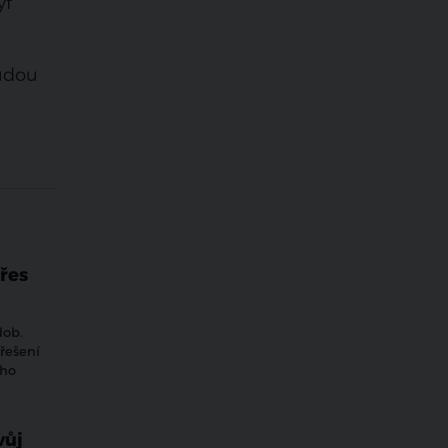
yf
udou
přes
dob.
 řešení
ého
vůj