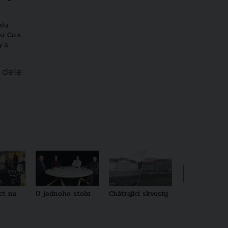
lu.
u. Co s
y a
-dele-
ct na
U jednoho stolu
Chátrající skvosty
Architekti no
generace