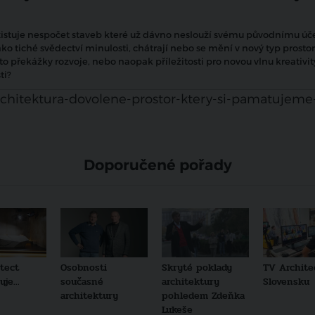
xistuje nespočet staveb které už dávno neslouží svému původnímu úče
ako tiché svědectví minulosti, chátrají nebo se mění v nový typ prostor
to překážky rozvoje, nebo naopak příležitosti pro novou vlnu kreativit
ti?
rchitektura-dovolene-prostor-ktery-si-pamatujeme
Doporučené pořady
tect
Osobnosti
Skryté poklady
TV Archite
je...
současné
architektury
Slovensku
architektury
pohledem Zdeňka
Lukeše