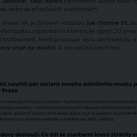
t
„pěstovat“ části staveb
z přírodních buněk nebo h
t se, nebo se přizpůsobit podmínkám.
vacet let, je zároveň i otázkou,
jak chceme žít
. B
Nebo budou odpovědí na klimatické výzvy? Již dnes
budoucnost, která propojuje vědu, architekturu a
nový vztah ke stavění
. A ten začíná právě teď.
kti navrhli pět variant nového dálničního mostu 
v Praze
ční most přes Vltavu v pražském Suchdole má hned pět možných po
ré byly oceněny v architektonické soutěži, ukazují rozdílné přístupy k
údolí, přičemž každý z nich klade důraz na jiný aspekt a to od citliv
o krajiny po rychlost výstavby a komfort pro pěší i cyklisty.
dovy doslouží: Co dál se stavbami které ztratily s