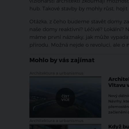
vizionářští architekti zkoumají možnos
hub. Takové stavby by mohly růst, hoji
Otázka, z čeho budeme stavět domy za d
naše domy reaktivní? Léčivé? Lokální? 
máme první náznaky, jak může vypadat 
přírodu. Možná nejde o revoluci, ale o
Mohlo by vás zajímat
Architektura a urbanismus
Archite
Vltavu 
Nový dálni
Návrhy, kte
přemostění 
začlenění d
Architektura a urbanismus
Když bu