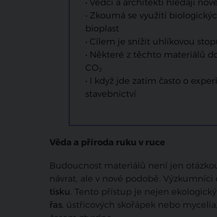
• Vědci a architekti hledají nové
• Zkoumá se využití biologick
bioplast
• Cílem je snížit uhlíkovou stop
• Některé z těchto materiálů d
CO₂
• I když jde zatím často o ex
stavebnictví
Věda a příroda ruku v ruce
Budoucnost materiálů není jen otázkou 
návrat, ale v nové podobě. Výzkumníci
tisku
. Tento přístup je nejen ekologický, 
řas
, ústřicových skořápek nebo mycelia