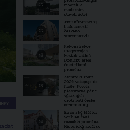
prefabrikovaných
modulů v
moderním
stavebnictví
Jsou dřevostavby
budoucností
českého
stavebnictví?
Rekonstrukce
Pragerových
kostek začíná.
Ikonický areál
čeká tříletá
proměna
Architekt roku
2026 vstupuje do
finále. Porota
představila pětici
výrazných
osobností české
INKY
architektury
Brněnský klášter
voršilek čeká
rozsáhlá proměna.
ypadat
Historický areál se