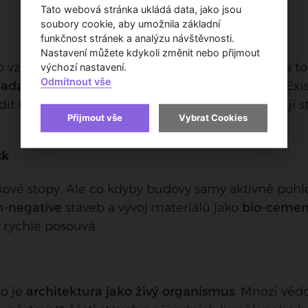
Tato webová stránka ukládá data, jako jsou
soubory cookie, aby umožnila základní
funkčnost stránek a analýzu návštěvnosti.
Nastavení můžete kdykoli změnit nebo přijmout
 vzhledu. Mnohem větší roli bude hrát funkce a to 
výchozí nastavení.
Odmítnout vše
d
adaptivní fasády
, které samy reagují na počasí. Exis
dit sklo, nebo
cihly s hydrogelem
, které ochlazují 
Přijmout vše
Vybrat Cookies
sk
kové stopy. Ale co kdyby budovy samy aktivně pohl
n-negative
staveb a vývoj materiálů jako
bio‑cemen
 rychle posouvá.
to je
architektura jako živý organismus
. Mnozí vědc