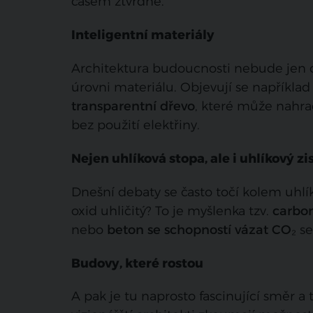
časem ztvrdne.
Inteligentní materiály
Architektura budoucnosti nebude jen o
úrovni materiálu. Objevují se napříkla
transparentní dřevo
, které může nahra
bez použití elektřiny.
Nejen uhlíková stopa, ale i uhlíkový zi
Dnešní debaty se často točí kolem uhlí
oxid uhličitý? To je myšlenka tzv.
carbo
nebo
beton se schopností vázat CO₂
se
Budovy, které rostou
A pak je tu naprosto fascinující směr a 