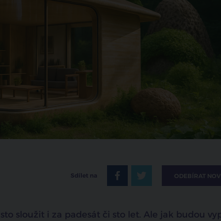
Sdílet na
ODEBÍRAT NOV
o sloužit i za padesát či sto let. Ale jak budou v