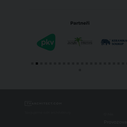
Partneři
Spojujeme svět architektury
O nás
Provozova