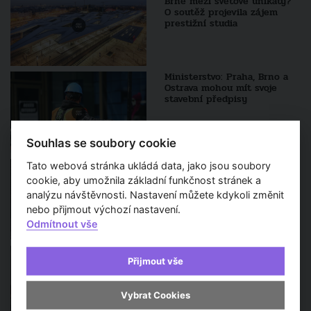
Brně mezi světové unikáty?
O soutěž projevila zájem
prestižní studia
Ministerstvo: Praha, Brno a
Ostrava mohou mít svoje
stavební předpisy
Souhlas se soubory cookie
TV Architect v regionech -
Tato webová stránka ukládá data, jako jsou soubory
Hlavní vstup na brněnský
cookie, aby umožnila základní funkčnost stránek a
ústřední hřbitov bude citlivě
analýzu návštěvnosti. Nastavení můžete kdykoli změnit
obnoven architekty ze studia
Refuel
nebo přijmout výchozí nastavení.
Odmítnout vše
Architekt obci 2026: Do
finále postoupily čtyři
Přijmout vše
příklady úspěšné spolupráce
architektů a samospráv
Vybrat Cookies