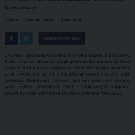
Zprávy a aktuality
#brno
#územní studie
#kam brno
ODEBÍRAT NOVINKY
Chybějící občanská vybavenost a velké dopravní problémy.
S tím vším se aktuálně potýkají brněnské Bosonohy. Nová
územní studie, kterou připravuje Kancelář architekta města
Brna (KAM) má za cíl určit přesné podmínky pro další
výstavbu. Dokument zároveň sjednotí investiční záměry
kraje, města, městských částí i soukromých subjektů.
Studie by měla být hotova zhruba v polovině roku 2021.