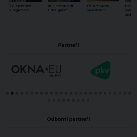
TV Architect
Díla architektů
TV Architect
Osobno
v regionech
a designérů
představuje...
součas
archit
Partneři
Odborní partneři