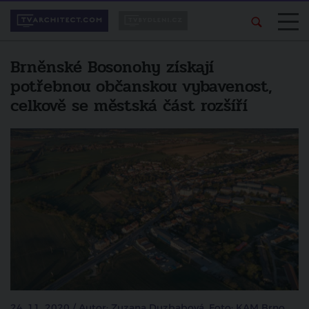
Brněnské Bosonohy získají
potřebnou občanskou vybavenost,
celkově se městská část rozšíří
24. 11. 2020 / Autor: Zuzana Duzbabová, Foto: KAM Brno