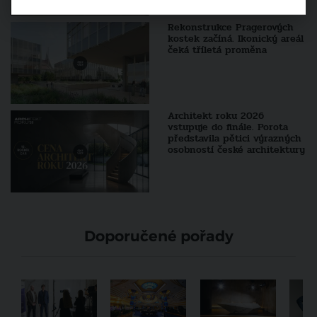
Rekonstrukce Pragerových
kostek začíná. Ikonický areál
čeká tříletá proměna
Architekt roku 2026
vstupuje do finále. Porota
představila pětici výrazných
osobností české architektury
Doporučené pořady