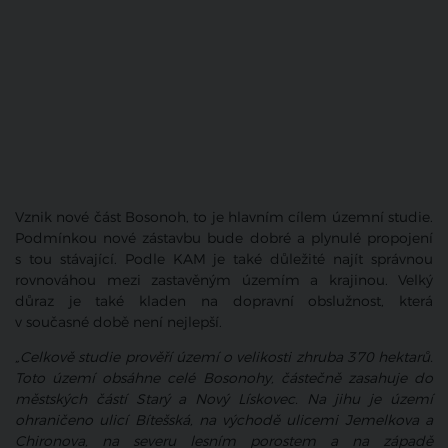
Vznik nové část Bosonoh, to je hlavním cílem územní studie.
Podmínkou nové zástavbu bude dobré a plynulé propojení
s tou stávající. Podle KAM je také důležité najít správnou
rovnováhou mezi zastavěným územím a krajinou. Velký
důraz je také kladen na dopravní obslužnost, která
v současné době není nejlepší.
„Celkově studie prověří území o velikosti zhruba 370 hektarů.
Toto území obsáhne celé Bosonohy, částečně zasahuje do
městských částí Starý a Nový Lískovec. Na jihu je území
ohraničeno ulicí Bítešská, na východě ulicemi Jemelkova a
Chironova, na severu lesním porostem a na západě