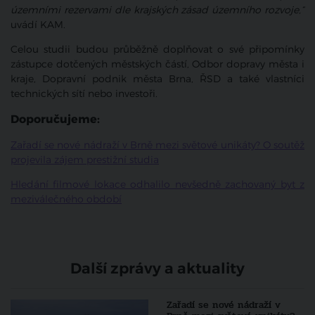
územními rezervami dle krajských zásad územního rozvoje,“
uvádí KAM.
Celou studii budou průběžně doplňovat o své připomínky
zástupce dotčených městských částí, Odbor dopravy města i
kraje, Dopravní podnik města Brna, ŘSD a také vlastníci
technických sítí nebo investoři.
Doporučujeme:
Zařadí se nové nádraží v Brně mezi světové unikáty? O soutěž
projevila zájem prestižní studia
Hledání filmové lokace odhalilo nevšedně zachovaný byt z
meziválečného období
Další zprávy a aktuality
Zařadí se nové nádraží v