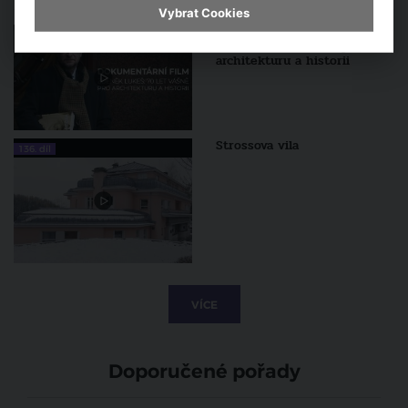
Vybrat Cookies
DOKUMENTÁRNÍ FILM: Zdeněk
Lukeš - 70 let vášně pro
architekturu a historii
Strossova vila
136. díl
VÍCE
Doporučené pořady