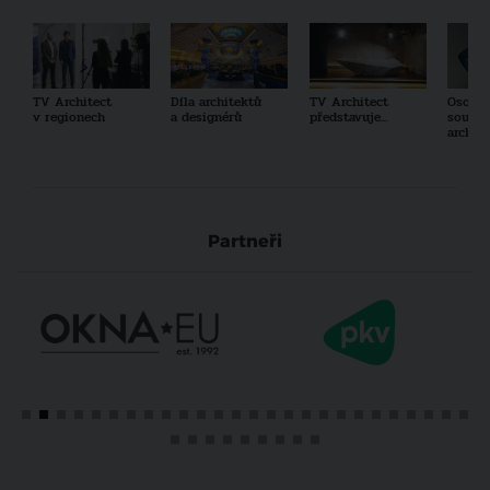
TV Architect
Díla architektů
TV Architect
Osobno
v regionech
a designérů
představuje...
součas
archit
Partneři