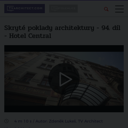
Skryté poklady architektury - 94. díl
- Hotel Central
Líbí se vám pořad?
Další video
Sdílejte ho svým
Skryté poklady architektury -
přátelům.
Nejvyšší purkrabství Pražského
hradu
sdílet na facebooku
zrušit
4 m 10 s / Autor: Zdeněk Lukeš, TV Architect