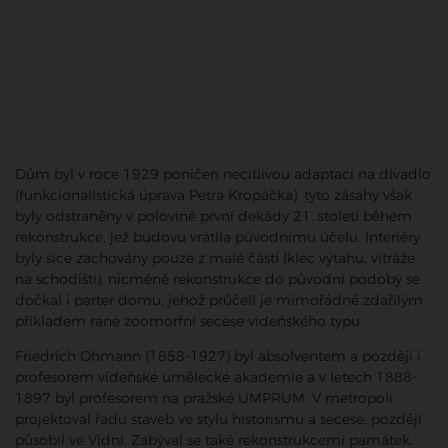
Dům byl v roce 1929 poničen necitlivou adaptací na divadlo
(funkcionalistická úprava Petra Kropáčka), tyto zásahy však
byly odstraněny v polovině první dekády 21. století během
rekonstrukce, jež budovu vrátila původnímu účelu. Interiéry
byly sice zachovány pouze z malé části (klec výtahu, vitráže
na schodišti), nicméně rekonstrukce do původní podoby se
dočkal i parter domu, jehož průčelí je mimořádně zdařilým
příkladem rané zoomorfní secese vídeňského typu.
Friedrich Ohmann (1858-1927) byl absolventem a později i
profesorem vídeňské umělecké akademie a v letech 1888-
1897 byl profesorem na pražské UMPRUM. V metropoli
projektoval řadu staveb ve stylu historismu a secese, později
působil ve Vídni. Zabýval se také rekonstrukcemi památek.