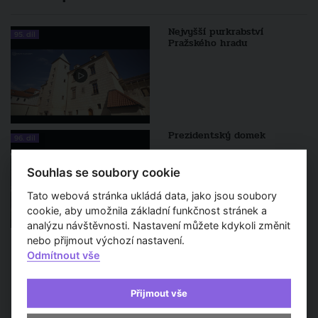
Nejvyšší purkrabství
95. díl
Pražského hradu
Prezidentský domek
96. díl
Souhlas se soubory cookie
Tato webová stránka ukládá data, jako jsou soubory
cookie, aby umožnila základní funkčnost stránek a
analýzu návštěvnosti. Nastavení můžete kdykoli změnit
nebo přijmout výchozí nastavení.
Odmítnout vše
VÍCE
Přijmout vše
Sledujte také