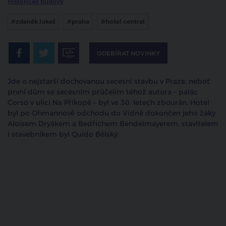
Historické budovy
#zdeněk lukeš
#praha
#hotel central
ODEBÍRAT NOVINKY
Jde o nejstarší dochovanou secesní stavbu v Praze, neboť
první dům se secesním průčelím téhož autora – palác
Corso v ulici Na Příkopě – byl ve 30. letech zbourán. Hotel
byl po Ohmannově odchodu do Vídně dokončen jeho žáky
Aloisem Dryákem a Bedřichem Bendelmayerem, stavitelem
i stavebníkem byl Quido Bělský.